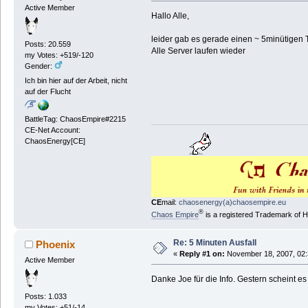
Active Member
Hallo Alle,
leider gab es gerade einen ~ 5minütigen T
Posts: 20.559
Alle Server laufen wieder
my Votes: +519/-120
Gender:
Ich bin hier auf der Arbeit, nicht
auf der Flucht
BattleTag: ChaosEmpire#2215
CE-Net Account:
ChaosEnergy[CE]
CE
mail:
chaosenergy(a)chaosempire.eu
®
Chaos Empire
is a registered Trademark of
Re: 5 Minuten Ausfall
Phoenix
«
Reply #1 on:
November 18, 2007, 02:
Active Member
Danke Joe für die Info. Gestern scheint e
Posts: 1.033
my Votes: +51/-14