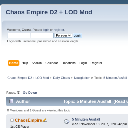
Chaos Empire D2 + LOD Mod
Welcome,
Guest
. Please
login
or
register
.
Login with username, password and session length
Home
Help
Search
Calendar
Donations
Login
Register
Chaos Empire D2 + LOD Mod
»
Daily Chaos
»
Neuigkeiten
»
Topic:
5 Minuten Ausfall
Pages: [
1
]
Go Down
Author
Topic: 5 Minuten Ausfall (Read 
0 Members and 1 Guest are viewing this topic.
5 Minuten Ausfall
ChaosEmpire
«
on:
November 18, 2007, 02:06:42 pm 
1st CE Player