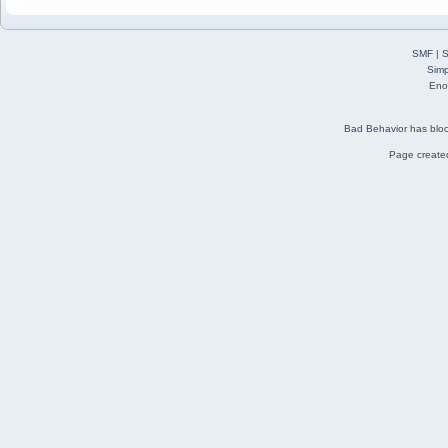
SMF
|
S
Simp
Eno
Bad Behavior
has blo
Page created