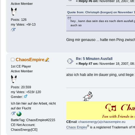
«
Reply #6 on:
November 18, 2007, 08:
Active Member
Quote from: Christoph (korgan) on November 
Posts: 126
hey , kann das sein das es nach dem ausfall g
my Votes: +9/-13
auch so
Ging mir genauso ... hatte nen Ping zwis
Re: 5 Minuten Ausfall
ChaosEmpire
«
Reply #7 on:
November 18, 2007, 08:
1st CE Player
Active Member
also ich hab alle im dauer ping, und lie
Posts: 20.559
my Votes: +519/-120
Gender:
Ich bin hier auf der Arbeit, nicht
auf der Flucht
BattleTag: ChaosEmpire#2215
CE
mail:
chaosenergy(a)chaosempire.eu
CE-Net Account:
®
Chaos Empire
is a registered Trademark of
ChaosEnergy[CE]