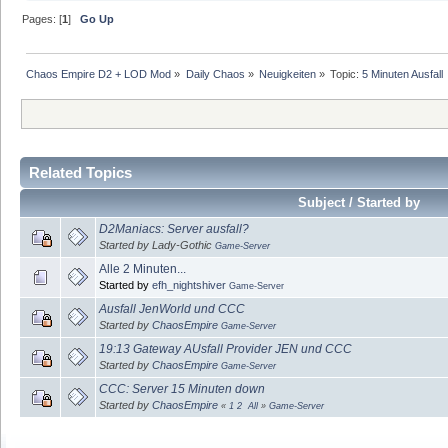
Pages: [
1
]
Go Up
Chaos Empire D2 + LOD Mod
»
Daily Chaos
»
Neuigkeiten
»
Topic:
5 Minuten Ausfall
Related Topics
Subject / Started by
D2Maniacs: Server ausfall?
Started by Lady-Gothic
Game-Server
Alle 2 Minuten...
Started by
efh_nightshiver
Game-Server
Ausfall JenWorld und CCC
Started by
ChaosEmpire
Game-Server
19:13 Gateway AUsfall Provider JEN und CCC
Started by
ChaosEmpire
Game-Server
CCC: Server 15 Minuten down
Started by
ChaosEmpire
«
1
2
All
»
Game-Server