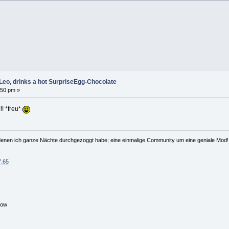
Leo, drinks a hot SurpriseEgg-Chocolate
:50 pm »
 *freu*
t denen ich ganze Nächte durchgezoggt habe; eine einmalige Community um eine geniale Mod!
7.65
Bow