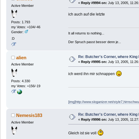
«
Reply #9994 on:
July 13, 2005, 11:26
Active Member
ich auch auf die letzte
Posts: 1.793
my Votes: +104/-46
Gender:
It all returns to nothing...
:D
Der Spruch passt besser denn je...
Re: Butcher's Corner, where King 
alien
«
Reply #9995 on:
July 13, 2005, 11:26
Active Member
ich werd ihn mir schnappen
Posts: 4.330
my Votes: +156/-19
[img]http://www.sloganizer.net/style7,hirnschw
Re: Butcher's Corner, where King 
Nemesis183
«
Reply #9996 on:
July 13, 2005, 11:27
Active Member
Gleich ist sie voll