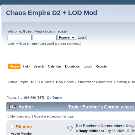
Chaos Empire D2 + LOD Mod
Welcome,
Guest
. Please
login
or
register
.
Login with username, password and session length
Home
Help
Search
Calendar
Donations
Login
Register
Chaos Empire D2 + LOD Mod
»
Daily Chaos
»
Stammtisch
(Moderator:
RafaWu
) »
To
Pages:
1
...
665
666
[
667
]
Go Down
Author
Topic: Butcher's Corner, where
0 Members and 1 Guest are viewing this topic.
Re: Butcher's Corner, where King 
Shinlos
«
Reply #9990 on:
July 13, 2005, 11:25
Active Member