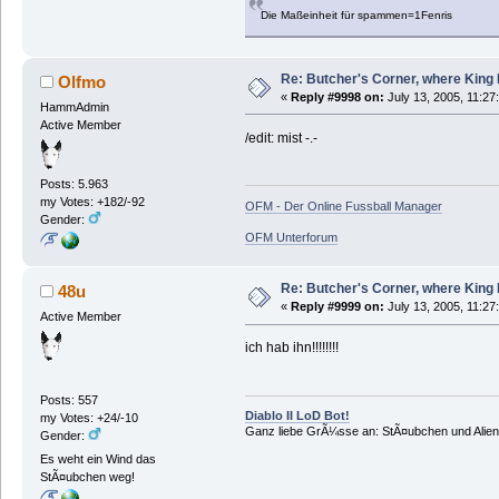
Die Maßeinheit für spammen=1Fenris
Re: Butcher's Corner, where King 
Olfmo
«
Reply #9998 on:
July 13, 2005, 11:27
HammAdmin
Active Member
/edit: mist -.-
Posts: 5.963
my Votes: +182/-92
OFM - Der Online Fussball Manager
Gender:
OFM Unterforum
Re: Butcher's Corner, where King 
48u
«
Reply #9999 on:
July 13, 2005, 11:27
Active Member
ich hab ihn!!!!!!!!
Posts: 557
Diablo II LoD Bot!
my Votes: +24/-10
Ganz liebe GrÃ¼sse an: StÃ¤ubchen und Alien
Gender:
Es weht ein Wind das
StÃ¤ubchen weg!