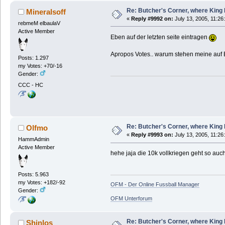
Re: Butcher's Corner, where King 
Mineralsoff
«
Reply #9992 on:
July 13, 2005, 11:26
rebmeM elbaulaV
Active Member
Eben auf der letzten seite eintragen
Apropos Votes.. warum stehen meine auf 
Posts: 1.297
my Votes: +70/-16
Gender:
CCC - HC
Re: Butcher's Corner, where King 
Olfmo
«
Reply #9993 on:
July 13, 2005, 11:26
HammAdmin
Active Member
hehe jaja die 10k vollkriegen geht so auc
Posts: 5.963
my Votes: +182/-92
OFM - Der Online Fussball Manager
Gender:
OFM Unterforum
Re: Butcher's Corner, where King 
Shinlos