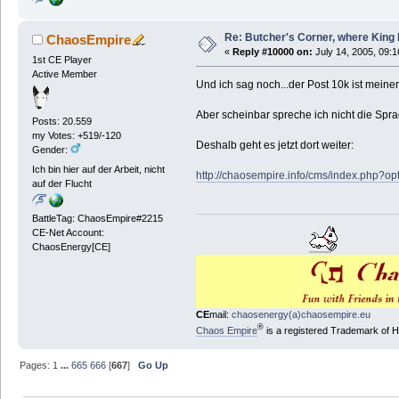
Re: Butcher's Corner, where King 
ChaosEmpire
«
Reply #10000 on:
July 14, 2005, 09:1
1st CE Player
Active Member
Und ich sag noch...der Post 10k ist meine
Aber scheinbar spreche ich nicht die Sprac
Posts: 20.559
my Votes: +519/-120
Deshalb geht es jetzt dort weiter:
Gender:
Ich bin hier auf der Arbeit, nicht
http://chaosempire.info/cms/index.php?
auf der Flucht
BattleTag: ChaosEmpire#2215
CE-Net Account:
ChaosEnergy[CE]
CE
mail:
chaosenergy(a)chaosempire.eu
®
Chaos Empire
is a registered Trademark of
Pages:
1
...
665
666
[
667
]
Go Up