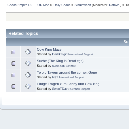
Chaos Empire D2 + LOD Mod
»
Daily Chaos
»
Stammtisch
(Moderator:
RafaWu
) »
To
Related Topics
Sub
Cow King Maze
Started by
Darkkatgirl
International Support
Suche (The King is Dead cgs)
Started by
sawxxxx
Softcore
Ye old Tavern around the corner, Gone
Started by
bdpf
International Support
Einige Fragen zum Labby und Cow king
Started by
SweeTDave
German Support