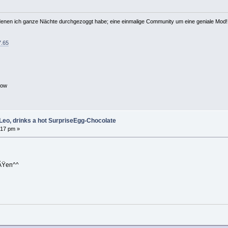
t denen ich ganze Nächte durchgezoggt habe; eine einmalige Community um eine geniale Mod!
7.65
Bow
Leo, drinks a hot SurpriseEgg-Chocolate
:17 pm »
eÃŸen^^