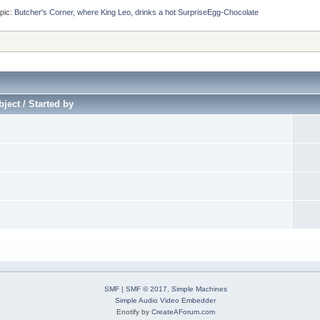
pic:
Butcher's Corner, where King Leo, drinks a hot SurpriseEgg-Chocolate
ject / Started by
SMF
|
SMF © 2017
,
Simple Machines
Simple Audio Video Embedder
Enotify by
CreateAForum.com