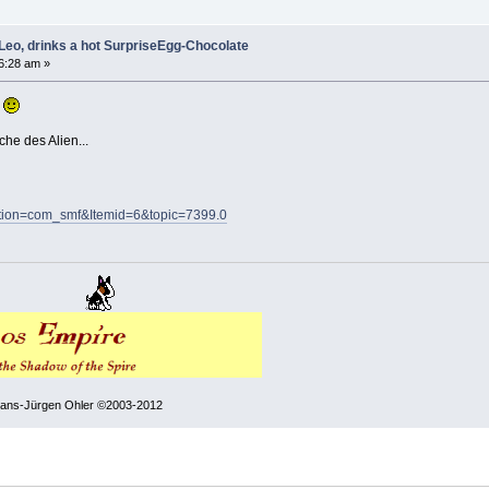
Leo, drinks a hot SurpriseEgg-Chocolate
6:28 am »
r
he des Alien...
option=com_smf&Itemid=6&topic=7399.0
 Hans-Jürgen Ohler ©2003-2012