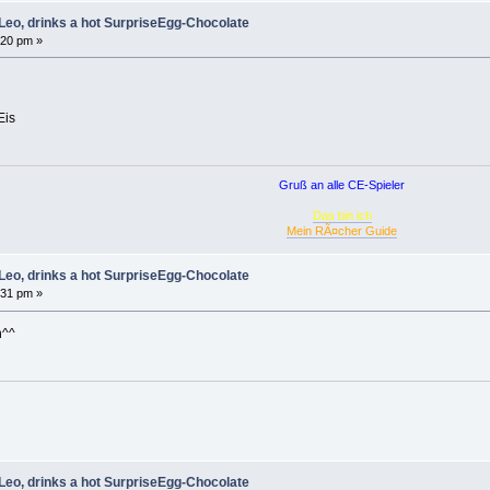
Leo, drinks a hot SurpriseEgg-Chocolate
:20 pm »
Eis
Gruß an alle CE-Spieler
Das bin ich
Mein RÃ¤cher Guide
Leo, drinks a hot SurpriseEgg-Chocolate
:31 pm »
h^^
Leo, drinks a hot SurpriseEgg-Chocolate