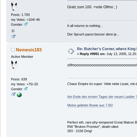
Gratz zum 100. +vote Olfmo ; )
Posts: 1.793
my Votes: +104/-46
Gender:
It all returns to nothing...
:D
Der Spruch passt besser denn je...
Re: Butcher's Corner, where King 
Nemesis183
«
Reply #9991 on:
July 13, 2005, 11:25
Active Member
olfmooooooooooooooooooooooooooooo!!!
Posts: 639
Chaos Empire ist super: Viele nette Leute, mi
my Votes: +75/-20
Gender:
Am Ende des ersten Tages der neuen Ladder 
Meine geliebte Bowie aus 7.65!
Perfect eth. rare phy-tempered Great Matron 
RW "Broken Promise", death-oiled:
283 - 2156 Dmg!