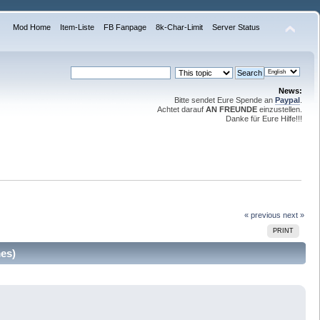
Mod Home
Item-Liste
FB Fanpage
8k-Char-Limit
Server Status
News:
Bitte sendet Eure Spende an
Paypal
.
Achtet darauf
AN FREUNDE
einzustellen.
Danke für Eure Hilfe!!!
« previous
next »
PRINT
es)