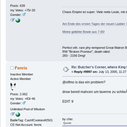
Posts: 639
my Votes: +75/-20
Chaos Empire ist super: Viele nette Leute, mi
Gender:
Am Ende des ersten Tages der neuen Ladder 
Meine geliebte Bowie aus 7.65!
Perfect eth. rare phy-tempered Great Matron 
RW "Broken Promise", death-oiled:
283 - 2156 Dmg!
Re: Butcher's Corner, where King 
Fenris
«
Reply #9997 on:
July 13, 2005, 11:27
Inactive Member
Active Member
@olfmo is das ein problem?
drow bereit mahcen um taverne zu schli
Posts: 2.662
my Votes: +83/-46
EDIT: 9
Gender:
Unlimited Pool of Wisdom
by chio:
BattleTag: CashfCookies#2501
Quote
CE-Net Account: fenris