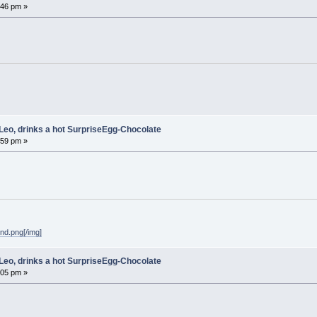
:46 pm »
Leo, drinks a hot SurpriseEgg-Chocolate
:59 pm »
und.png[/img]
Leo, drinks a hot SurpriseEgg-Chocolate
:05 pm »