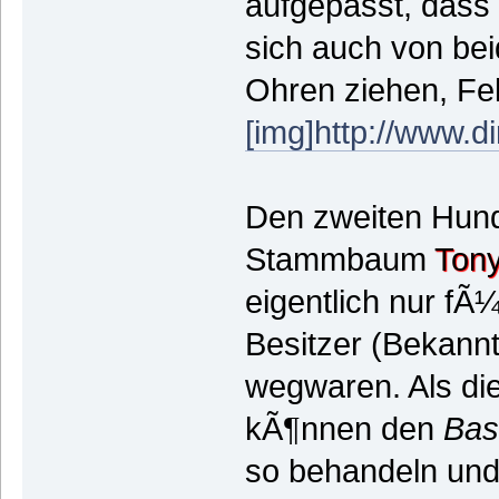
aufgepasst, dass 
sich auch von be
Ohren ziehen, Fell
[img]http://www.d
Den zweiten Hund
Stammbaum
Tony
eigentlich nur f
Besitzer (Bekann
wegwaren. Als di
kÃ¶nnen den
Bas
so behandeln und