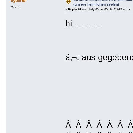
eyeliner
(unsere heimlichen seelen)
Guest
«
Reply #4 on:
July 05, 2005, 10:28:43 am »
hi.............
â‚¬: aus gegebene
Â Â Â Â Â Â 