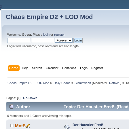
2
Chaos Empire D2 + LOD Mod
Welcome,
Guest
. Please
login
or
register
.
Login with username, password and session length
Home
Help
Search
Calendar
Donations
Login
Register
Chaos Empire D2 + LOD Mod
»
Daily Chaos
»
Stammtisch
(Moderator:
RafaWu
) »
To
Pages: [
1
]
Go Down
Author
Topic: Der Haustier Fred! (Read
0 Members and 1 Guest are viewing this topic.
Der Haustier Fred!
MotS