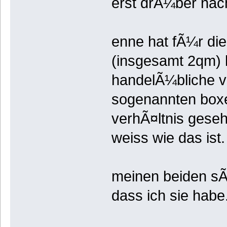
erst drÃ¼ber nac
enne hat fÃ¼r die
(insgesamt 2qm) k
handelÃ¼bliche vi
sogenannten boxen
verhÃ¤ltnis geseh
weiss wie das ist.
meinen beiden sÃ¼
dass ich sie habe