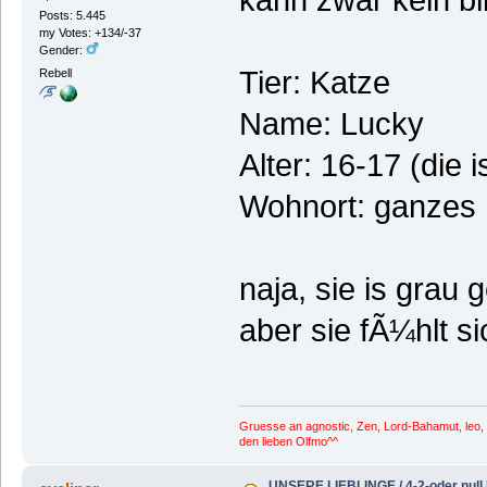
Posts: 5.445
my Votes: +134/-37
Gender:
Tier: Katze
Rebell
Name: Lucky
Alter: 16-17 (die i
Wohnort: ganzes
naja, sie is grau 
aber sie fÃ¼hlt s
Gruesse an agnostic, Zen, Lord-Bahamut, leo, I
den lieben Olfmo^^
UNSERE LIEBLINGE / 4-2-oder null