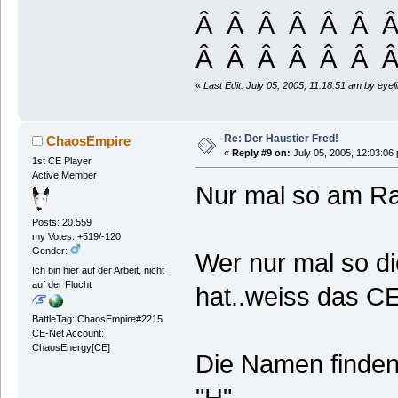
Â Â Â Â Â Â 
Â Â Â Â Â Â Â
«
Last Edit: July 05, 2005, 11:18:51 am by eyel
Re: Der Haustier Fred!
ChaosEmpire
«
Reply #9 on:
July 05, 2005, 12:03:06
1st CE Player
Active Member
Nur mal so am Ra
Posts: 20.559
my Votes: +519/-120
Gender:
Wer nur mal so d
Ich bin hier auf der Arbeit, nicht
auf der Flucht
hat..weiss das C
BattleTag: ChaosEmpire#2215
CE-Net Account:
ChaosEnergy[CE]
Die Namen finde