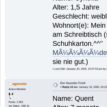
Alter: 1,5 Jahre
Geschlecht: weibl
Wohnort(e): Mein 
am Schreibtisch 
Schuhkarton.^^''
MÃ¼Ã¼Ã¼Ã¼de
sie nie gut.)
«
Last Edit: January 20, 2005, 10:57:53 pm by
Der Haustier Fred!
agnostic
«
Reply #2 on:
January 16, 2005, 03:22
Active Member
Name: Quent
Posts: 2.952
my Votes: +93/-11