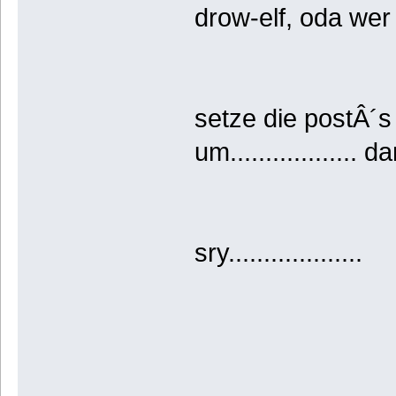
drow-elf, oda we
setze die postÂ´s m
um..................
sry...................