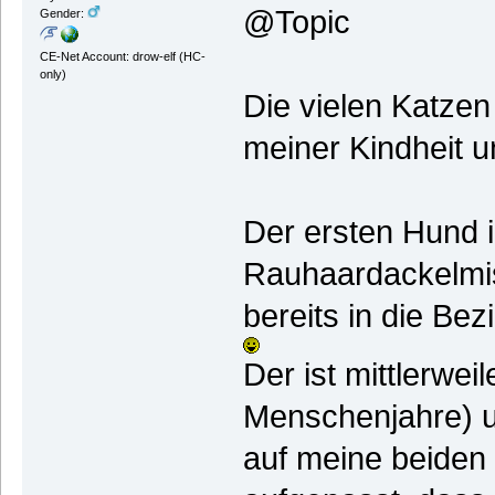
@Topic
Gender:
CE-Net Account: drow-elf (HC-
only)
Die vielen Katzen
meiner Kindheit 
Der ersten Hund 
Rauhaardackelmis
bereits in die Be
Der ist mittlerwei
Menschenjahre) u
auf meine beiden 