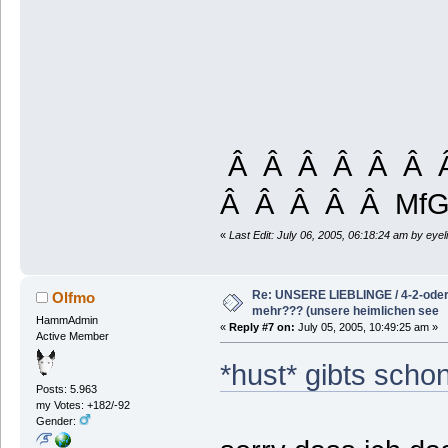
Â Â Â Â Â Â 
Â Â Â Â Â MfG
«
Last Edit: July 06, 2005, 06:18:24 am by eyel
Re: UNSERE LIEBLINGE / 4-2-oder 
Olfmo
mehr??? (unsere heimlichen see
HammAdmin
«
Reply #7 on:
July 05, 2005, 10:49:25 am »
Active Member
*hust* gibts schon
Posts: 5.963
my Votes: +182/-92
Gender: