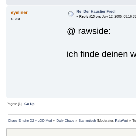
Re: Der Haustier Fred!
eyeliner
«
Reply #13 on:
July 12, 2005, 05:16:3
Guest
@ rawside:
ich finde deinen 
MfG
Pages: [
1
]
Go Up
Chaos Empire D2 + LOD Mod
»
Daily Chaos
»
Stammtisch
(Moderator:
RafaWu
) »
To