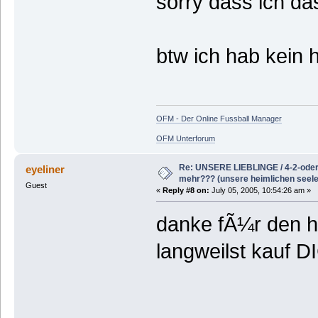
sorry dass ich da
btw ich hab kein 
OFM - Der Online Fussball Manager
OFM Unterforum
Re: UNSERE LIEBLINGE / 4-2-oder 
eyeliner
mehr??? (unsere heimlichen seele
Guest
«
Reply #8 on:
July 05, 2005, 10:54:26 am »
danke fÃ¼r den hin
langweilst kauf 