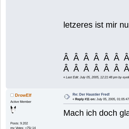
letzeres ist mir n
Â Â Â Â Â Â 
Â Â Â Â Â Â Â 
«
Last Edit: July 05, 2005, 12:21:48 pm by eyel
Re: Der Haustier Fred!
DrowElf
«
Reply #11 on:
July 05, 2005, 01:05:4
Active Member
Mach ich doch gla
Posts: 9.202
my Votes: +75/-14