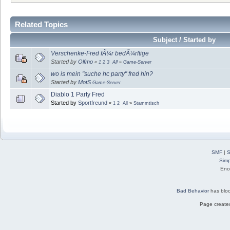
Related Topics
Subject / Started by
Verschenke-Fred fÃ¼r bedÃ¼rftige
Started by
Olfmo
«
1
2
3
All
»
Game-Server
wo is mein "suche hc party" fred hin?
Started by
MotS
Game-Server
Diablo 1 Party Fred
Started by
Sportfreund
«
1
2
All
»
Stammtisch
SMF
|
S
Simp
Eno
Bad Behavior
has blo
Page created