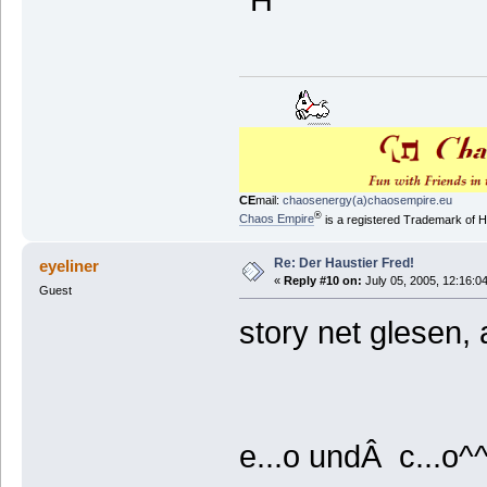
"H"
CE
mail:
chaosenergy(a)chaosempire.eu
®
Chaos Empire
is a registered Trademark of
Re: Der Haustier Fred!
eyeliner
«
Reply #10 on:
July 05, 2005, 12:16:0
Guest
story net glesen, 
e...o undÂ c...o^