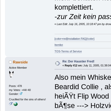
komplettiert.
-zur Zeit kein pa
«
Last Edit: July 16, 2005, 10:18:47 pm by drow
[color=red]Installation FAQ[/color]
Itemlist
TOS-Terms of Service
Re: Der Haustier Fred!
Rawside
«
Reply #12 on:
July 11, 2005, 01:38:0
Active Member
Also mein Whiskey
Beardid Collie , a
Posts: 478
my Votes: +44/-40
heiÃŸt Flip Wood 
Gender:
Crucified for the sins of others!
bÃ¶se ---> Holzvi