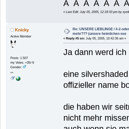
Â Â Â Â Â Â Â
«
Last Edit: July 05, 2005, 12:18:33 pm by eyel
Re: UNSERE LIEBLINGE / 4-2-oder 
Knicky
mehr??? (unsere heimlichen see
Active Member
«
Reply #5 on:
July 05, 2005, 10:42:36 am »
Ja dann werd ich 
Posts: 1.507
my Votes: +35/-9
Gender:
eine silvershaded
^^
offizieller name b
die haben wir seit
nicht mehr misse
auch wenn sie ma