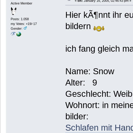
«
on:
January 16, 2005, 02:46:43 pm »
Active Member
Hier kÃ¶nnt ihr eu
Posts: 1.058
bildern
my Votes: +19/-17
Gender:
ich fang gleich m
Name: Snow
Alter: 9
Geschlecht: Weib
Wohnort: in meine
bilder:
Schlafen mit Han