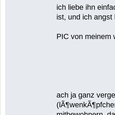
ich liebe ihn einfa
ist, und ich angst
PIC von meinem 
ach ja ganz verg
(lÃ¶wenkÃ¶pfche
mitbewohnern, d