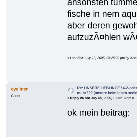
ansonsten tummel
fische in nem aqu
aber deren gewoh
aufzuzÃ¤hlen wÃ¤r
«
Last Edit: July 12, 2005, 06:25:29 pm by Kni
Re: UNSERE LIEBLINGE / 4-2-oder 
eyeliner
mehr??? (unsere heimlichen seele
Guest
«
Reply #6 on:
July 05, 2005, 10:46:13 am »
ok mein beitrag: