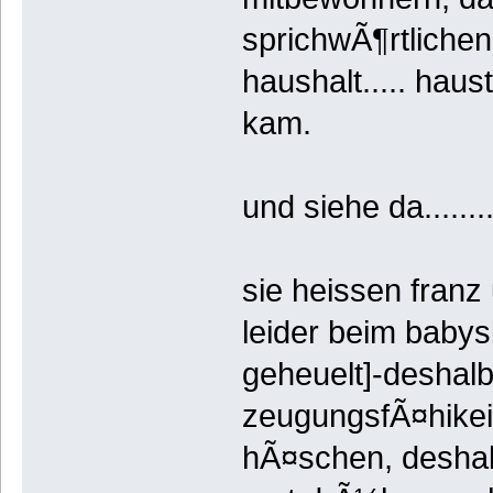
sprichwÃ¶rtliche
haushalt..... haus
kam.
und siehe da.......
sie heissen franz u
leider beim baby
geheuelt]-deshalb
zeugungsfÃ¤hikeit
hÃ¤schen, deshalb z