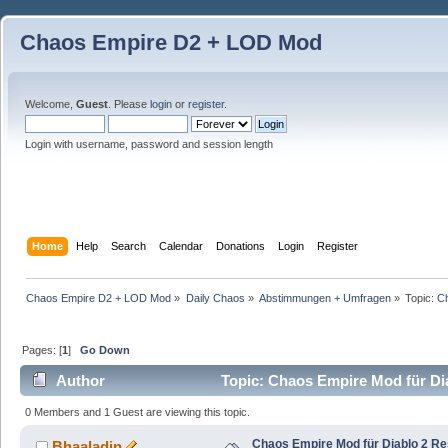
Chaos Empire D2 + LOD Mod
Welcome,
Guest
. Please
login
or
register
.
Login with username, password and session length
Home
Help
Search
Calendar
Donations
Login
Register
Chaos Empire D2 + LOD Mod
»
Daily Chaos
»
Abstimmungen + Umfragen
»
Topic:
Ch
Pages: [
1
]
Go Down
Author
Topic: Chaos Empire Mod für Di
0 Members and 1 Guest are viewing this topic.
Chaos Empire Mod für Diablo 2 R
Bhaaladin