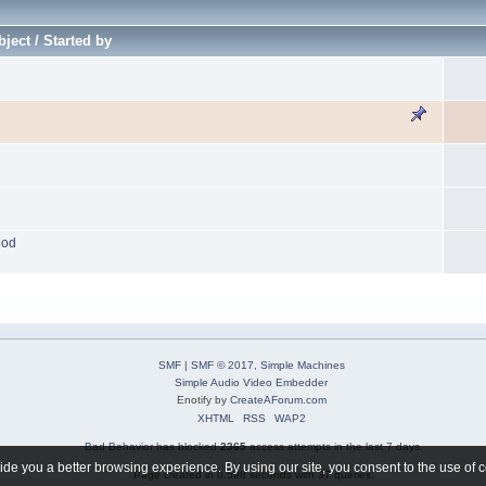
ject / Started by
Mod
SMF
|
SMF © 2017
,
Simple Machines
Simple Audio Video Embedder
Enotify by
CreateAForum.com
XHTML
RSS
WAP2
Bad Behavior
has blocked
2365
access attempts in the last 7 days.
de you a better browsing experience. By using our site, you consent to the use of 
Page created in 0.598 seconds with 37 queries.