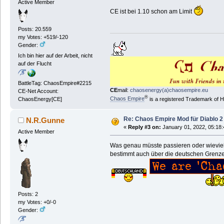
Active Member
CE ist bei 1.10 schon am Limit
Posts: 20.559
my Votes: +519/-120
Gender:
Ich bin hier auf der Arbeit, nicht
auf der Flucht
BattleTag: ChaosEmpire#2215
CE
mail:
chaosenergy(a)chaosempire.eu
CE-Net Account:
®
Chaos Empire
is a registered Trademark of
ChaosEnergy[CE]
Re: Chaos Empire Mod für Diablo 
N.R.Gunne
«
Reply #3 on:
January 01, 2022, 05:18
Active Member
Was genau müsste passieren oder wieviel 
bestimmt auch über die deutschen Grenzen
Posts: 2
my Votes: +0/-0
Gender: