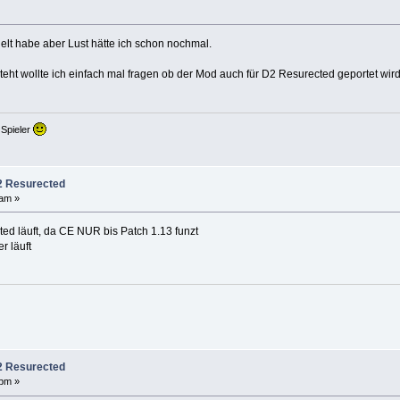
elt habe aber Lust hätte ich schon nochmal.
steht wollte ich einfach mal fragen ob der Mod auch für D2 Resurected geportet wi
 Spieler
2 Resurected
 am »
ed läuft, da CE NUR bis Patch 1.13 funzt
r läuft
2 Resurected
 pm »