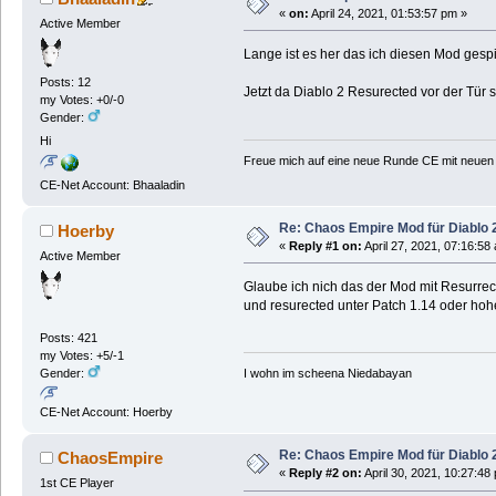
«
on:
April 24, 2021, 01:53:57 pm »
Active Member
Lange ist es her das ich diesen Mod gespi
Posts: 12
Jetzt da Diablo 2 Resurected vor der Tür 
my Votes: +0/-0
Gender:
Hi
Freue mich auf eine neue Runde CE mit neuen
CE-Net Account: Bhaaladin
Re: Chaos Empire Mod für Diablo 
Hoerby
«
Reply #1 on:
April 27, 2021, 07:16:58
Active Member
Glaube ich nich das der Mod mit Resurrect
und resurected unter Patch 1.14 oder hohe
Posts: 421
my Votes: +5/-1
I wohn im scheena Niedabayan
Gender:
CE-Net Account: Hoerby
Re: Chaos Empire Mod für Diablo 
ChaosEmpire
«
Reply #2 on:
April 30, 2021, 10:27:48
1st CE Player