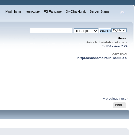
Mod Home
Item-Liste
FB Fanpage
8k-Char-Limit
Server Status
News:
Aktuelle Installationsdateien:
Full Version 7.74
oder unter
http://chaosempire.in-berlin.de/
« previous
next »
PRINT