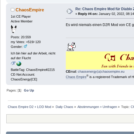
Re: Chaos Empire Mod für Diablo 
ChaosEmpire
«
Reply #4 on:
January 02, 2022, 08:14
1st CE Player
Active Member
Es wird niemals einen D2R Mod von CE ge
Posts: 20.559
my Votes: +519/-120
Gender:
Ich bin hier auf der Arbeit, nicht
auf der Flucht
BattleTag: ChaosEmpire#2215
CE
mail:
chaosenergy(a)chaosempire.eu
CE-Net Account:
®
Chaos Empire
is a registered Trademark of
ChaosEnergy[CE]
Pages: [
1
]
Go Up
Chaos Empire D2 + LOD Mod
»
Daily Chaos
»
Abstimmungen + Umfragen
»
Topic:
Ch