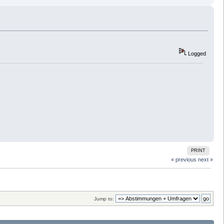
Logged
PRINT
« previous
next »
Jump to: