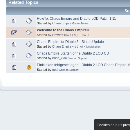
Related Topics
Sub
HowTo: Chaos Empire and Diablo LOD Patch 1.11
Started by
ChaosEmpire
Game-Server
Welcome to the Chaos Empire®
Started by
DrowElf
Info + FAQ + HowTo
Chaos Empire for Diablo 3 - Status Update
Started by
ChaosEmpire
«
1
2
All
»
Neuigkeiten
Chaos Empire Starten ohne Diablo 2 LOD CD
Started by
kripz_xion
German Support
Einklinken fehlgeschlagen - Diablo 2 LOD Chaos Empire 
Started by
oetti
German Support
Cookies help us provi