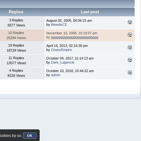
Replies
Last post
3 Replies
August 02, 2005, 04:06:15 am
by
WeedixCE
6577 Views
10 Replies
November 10, 2006, 10:19:57 pm
by
ggggggggggggggggggggggggg
25294 Views
19 Replies
April 14, 2013, 02:16:36 pm
by
ChaosEmpire
18729 Views
11 Replies
October 04, 2017, 11:14:13 am
by
Dark_Lagencie
13577 Views
4 Replies
October 10, 2018, 10:44:22 am
by
admin
8228 Views
cookies by us.
OK