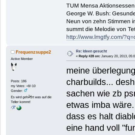
TUM Mensa Aktionsessen: 
George W. Bush: Gesunde
Neun von zehn Stimmen in 
summt die Melodie von Tetr
http://www.lmgtfy.com/?
Re: Ideen gesucht
Frequenzsuppe2
«
Reply #28 on:
January 20, 2013, 05:
Active Member
meine überlegung 
charbuilds... desh
Posts: 186
my Votes: +8/-10
sachen wie zb ps
Gender:
Es wird gehÃ¶rt was auf die
etwas imba wäre.
Teller kommt!
dass es halt diabl
eine hand voll "fu