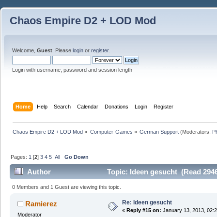
Chaos Empire D2 + LOD Mod
Welcome,
Guest
. Please
login
or
register
.
Login with username, password and session length
Home
Help
Search
Calendar
Donations
Login
Register
Chaos Empire D2 + LOD Mod
»
Computer-Games
»
German Support
(Moderators:
P
Pages:
1
[
2
]
3
4
5
All
Go Down
Author
Topic: Ideen gesucht (Read 2946
0 Members and 1 Guest are viewing this topic.
Re: Ideen gesucht
Ramierez
«
Reply #15 on:
January 13, 2013, 02:
Moderator