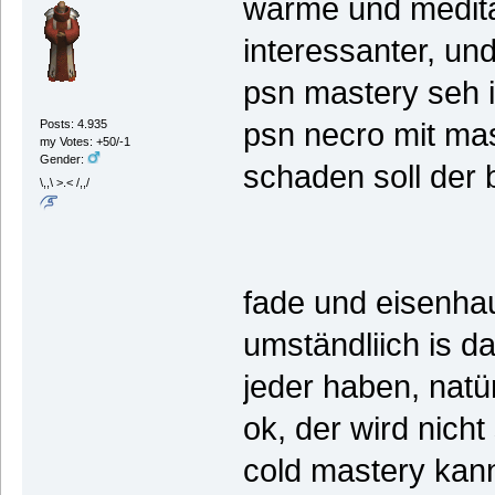
wärme und meditat
interessanter, un
psn mastery seh i
Posts: 4.935
psn necro mit mas
my Votes: +50/-1
Gender:
schaden soll der
\,,\ >.< /,,/
fade und eisenhaut
umständliich is 
jeder haben, natü
ok, der wird nich
cold mastery kann