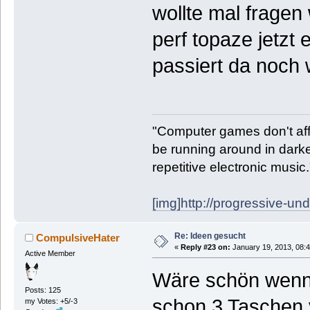
wollte mal fragen 
perf topaze jetzt
passiert da noch
"Computer games don't affe
be running around in darke
repetitive electronic music
[img]http://progressive-un
Re: Ideen gesucht
CompulsiveHater
«
Reply #23 on:
January 19, 2013, 08:
Active Member
Wäre schön wenn
Posts: 125
schon 3 Taschen 
my Votes: +5/-3