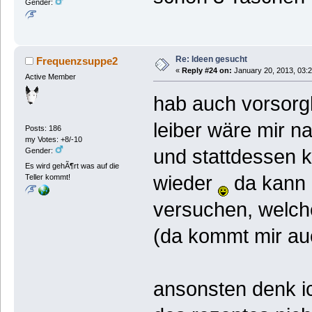
Gender:
Re: Ideen gesucht
Frequenzsuppe2
«
Reply #24 on:
January 20, 2013, 03:
Active Member
hab auch vorsorg
leiber wäre mir na
Posts: 186
my Votes: +8/-10
und stattdessen 
Gender:
Es wird gehÃ¶rt was auf die
wieder
da kann 
Teller kommt!
versuchen, welche
(da kommt mir auc
ansonsten denk ic