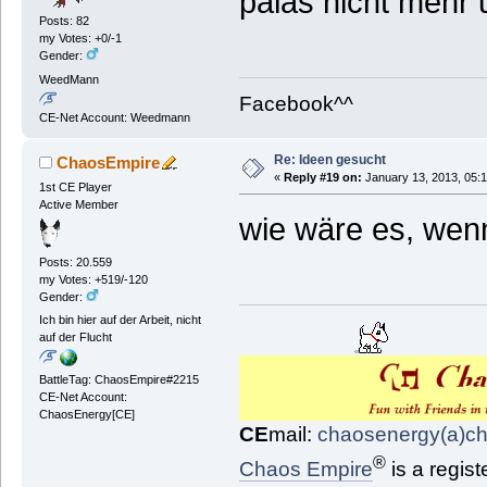
palas nicht mehr 
Posts: 82
my Votes: +0/-1
Gender:
WeedMann
Facebook^^
CE-Net Account: Weedmann
Re: Ideen gesucht
ChaosEmpire
«
Reply #19 on:
January 13, 2013, 05:
1st CE Player
Active Member
wie wäre es, wenn 
Posts: 20.559
my Votes: +519/-120
Gender:
Ich bin hier auf der Arbeit, nicht
auf der Flucht
BattleTag: ChaosEmpire#2215
CE-Net Account:
ChaosEnergy[CE]
CE
mail:
chaosenergy(a)c
®
Chaos Empire
is a regis