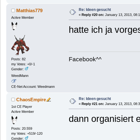
Re: Ideen gesucht
Matthias779
«
Reply #20 on:
January 13, 2013, 08:
Active Member
hatte ich ja vorg
Facebook^^
Posts: 82
my Votes: +0/-1
Gender:
WeedMann
CE-Net Account: Weedmann
Re: Ideen gesucht
ChaosEmpire
«
Reply #21 on:
January 13, 2013, 08:
1st CE Player
Active Member
dann organisiert 
Posts: 20.559
my Votes: +519/-120
Gender: