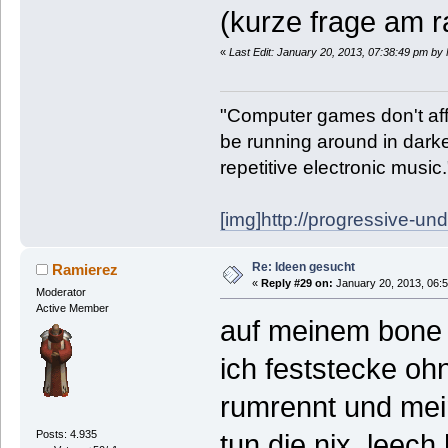
(kurze frage am 
«
Last Edit: January 20, 2013, 07:38:49 pm b
"Computer games don't affe
be running around in darke
repetitive electronic music
[img]http://progressive-un
Re: Ideen gesucht
Ramierez
«
Reply #29 on:
January 20, 2013, 06:
Moderator
Active Member
auf meinem bone 
ich feststecke o
rumrennt und mein
Posts: 4.935
tun die nix, leech