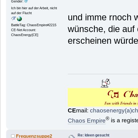
Gender:
Ich bin hier auf der Arbeit, nicht
auf der Flucht
und imme rnoch wa
BattleTag: ChaosEmpire#2215
wünsche, die auf 
CE-Net Account:
ChaosEnergy[CE]
erscheinen würde
CE
mail:
chaosenergy(a)c
®
Chaos Empire
is a regis
Re: Ideen gesucht
Frequenzsuppe2