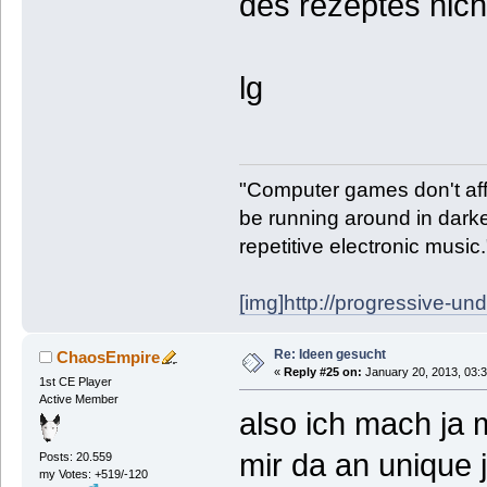
des rezeptes nic
lg
"Computer games don't affe
be running around in darke
repetitive electronic music
[img]http://progressive-un
Re: Ideen gesucht
ChaosEmpire
«
Reply #25 on:
January 20, 2013, 03:3
1st CE Player
Active Member
also ich mach ja 
mir da an unique j
Posts: 20.559
my Votes: +519/-120