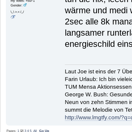
my Votes: +50/-1
Gender:
wärme und medi w
\,,\ >.< /,,/
2sec alle 8k mana
langsamer runterl
energieschild ein
Laut Joe ist eins der 7 Übe
Farin Urlaub: Ich bin vielei
TUM Mensa Aktionsessen: 
George W. Bush: Gesunde
Neun von zehn Stimmen in 
summt die Melodie von Tetr
http://www.lmgtfy.com/?
Pages:
1
[
2
]
3
4
5
All
Go Up