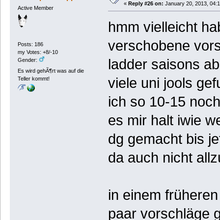
«
Reply #26 on:
January 20, 2013, 04:
Active Member
hmm vielleicht ha
verschobene vors
Posts: 186
my Votes: +8/-10
ladder saisons abe
Gender:
Es wird gehÃ¶rt was auf die
viele uni jools g
Teller kommt!
ich so 10-15 noc
es mir halt iwie 
dg gemacht bis je
da auch nicht all
in einem früheren
paar vorschläge 