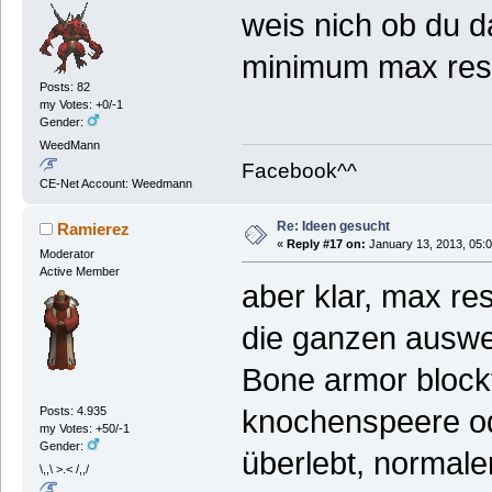
weis nich ob du d
minimum max resi
Posts: 82
my Votes: +0/-1
Gender:
WeedMann
Facebook^^
CE-Net Account: Weedmann
Re: Ideen gesucht
Ramierez
«
Reply #17 on:
January 13, 2013, 05:
Moderator
Active Member
aber klar, max re
die ganzen auswei
Bone armor blockt
Posts: 4.935
knochenspeere od
my Votes: +50/-1
Gender:
überlebt, normale
\,,\ >.< /,,/