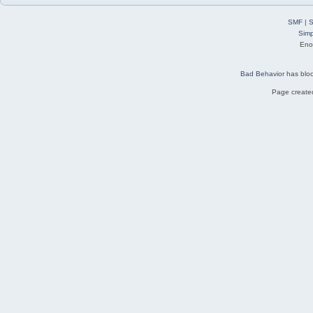
SMF
|
S
Simp
Eno
Bad Behavior
has blo
Page created