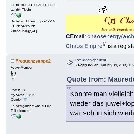
Ich bin hier auf der Arbeit, nicht
auf der Flucht
BattleTag: ChaosEmpire#2215
CE-Net Account:
ChaosEnergy[CE]
CE
mail:
chaosenergy(a)c
®
Chaos Empire
is a regis
Re: Ideen gesucht
Frequenzsuppe2
«
Reply #22 on:
January 19, 2013, 03:
Active Member
Quote from: Mauredo
Posts: 186
Könnte man vielleich
my Votes: +8/-10
Gender:
wieder das juwel+to
Es wird gehÃ¶rt was auf die
Teller kommt!
wär schön sich wied