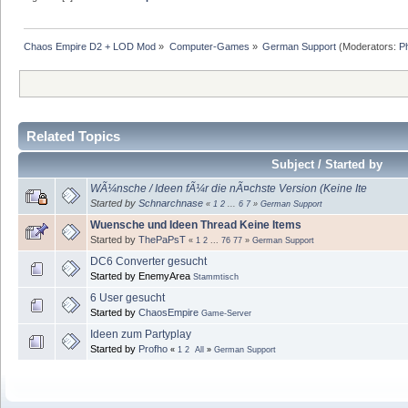
Chaos Empire D2 + LOD Mod
»
Computer-Games
»
German Support
(Moderators:
P
Related Topics
Subject / Started by
WÃ¼nsche / Ideen fÃ¼r die nÃ¤chste Version (Keine Ite
Started by
Schnarchnase
«
1
2
...
6
7
»
German Support
Wuensche und Ideen Thread Keine Items
Started by
ThePaPsT
«
1
2
...
76
77
»
German Support
DC6 Converter gesucht
Started by EnemyArea
Stammtisch
6 User gesucht
Started by
ChaosEmpire
Game-Server
Ideen zum Partyplay
Started by
Profho
«
1
2
All
»
German Support