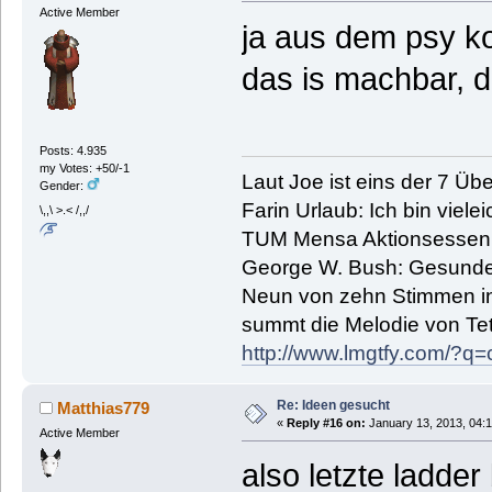
Active Member
ja aus dem psy k
das is machbar, d
Posts: 4.935
my Votes: +50/-1
Laut Joe ist eins der 7 Übe
Gender:
Farin Urlaub: Ich bin vielei
\,,\ >.< /,,/
TUM Mensa Aktionsessen: 
George W. Bush: Gesunde
Neun von zehn Stimmen in 
summt die Melodie von Tetr
http://www.lmgtfy.com/?
Re: Ideen gesucht
Matthias779
«
Reply #16 on:
January 13, 2013, 04:
Active Member
also letzte ladde