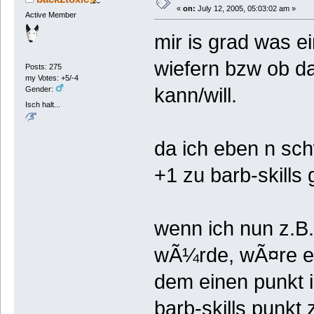
«
on:
July 12, 2005, 05:03:02 am »
Active Member
mir is grad was ei
wiefern bzw ob d
Posts: 275
my Votes: +5/-4
kann/will.
Gender:
Isch halt...
da ich eben n sc
+1 zu barb-skills g
wenn ich nun z.B
wÃ¼rde, wÃ¤re es
dem einen punkt 
barb-skills punkt