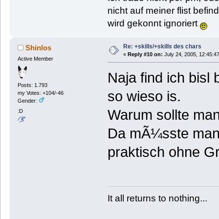
nicht auf meiner flist befi
wird gekonnt ignoriert
Re: +skills/+skills des chars
Shinlos
«
Reply #10 on:
July 24, 2005, 12:45:4
Active Member
Naja find ich bisl
Posts: 1.793
so wieso is.
my Votes: +104/-46
Gender:
Warum sollte ma
:D
Da mÃ¼sste man a
praktisch ohne G
It all returns to nothing...