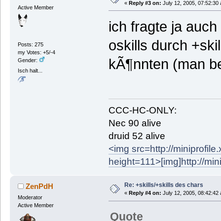
«
Reply #3 on:
July 12, 2005, 07:52:30
Active Member
ich fragte ja auc
oskills durch +sk
Posts: 275
my Votes: +5/-4
kÃ¶nnten (man be
Gender:
Isch halt...
CCC-HC-ONLY:
Nec 90 alive
druid 52 alive
<img src=http://miniprofil
height=111>
[img]http://mi
Re: +skills/+skills des chars
ZenPdH
«
Reply #4 on:
July 12, 2005, 08:42:42
Moderator
Active Member
Quote