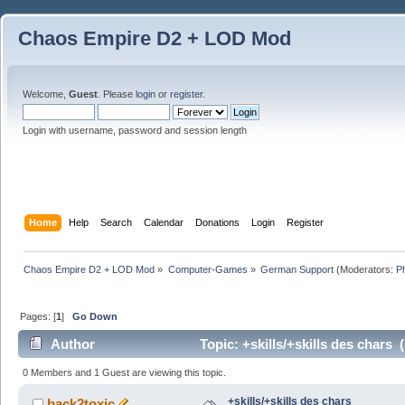
Chaos Empire D2 + LOD Mod
Welcome,
Guest
. Please
login
or
register
.
Login with username, password and session length
Home
Help
Search
Calendar
Donations
Login
Register
Chaos Empire D2 + LOD Mod
»
Computer-Games
»
German Support
(Moderators:
P
Pages: [
1
]
Go Down
Author
Topic: +skills/+skills des chars
0 Members and 1 Guest are viewing this topic.
+skills/+skills des chars
back2toxic