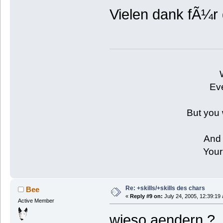
Vielen dank fÃ¼r
Eve
But you 
And 
Your
Re: +skills/+skills des chars
Bee
«
Reply #9 on:
July 24, 2005, 12:39:19
Active Member
wieso aendern ?