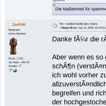
Die Maßeinheit für spamm
Re: +skills/+skills des chars
ZenPdH
«
Reply #8 on:
July 12, 2005, 04:24:03
Moderator
Active Member
Danke fÃ¼r die 
Aber wenn es so g
Posts: 1.725
my Votes: +55/-18
schÃ¶n (verstÃ¤n
Gender:
ich wohl vorher 
allzuverstÃ¤ndl
begreifen und rich
der hochgestoche