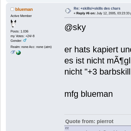
Re: +skills/+skills des chars
blueman
«
Reply #6 on:
July 12, 2005, 03:23:33
Active Member
@sky
Posts: 1.036
my Votes: +24/-8
Gender:
er hats kapiert u
Realm: none Acc: none (atm)
es ist nicht mÃ¶g
nicht "+3 barbskil
mfg blueman
Quote from: pierrot