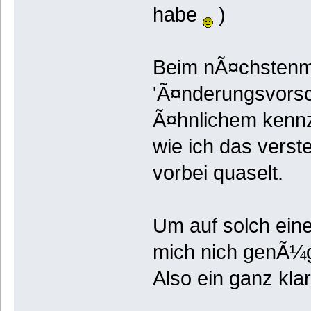
habe
)
Beim nÃ¤chstenma
'Ã¤nderungsvorsch
Ã¤hnlichem kennz
wie ich das verst
vorbei quaselt.
Um auf solch eine
mich nich genÃ¼
Also ein ganz kl