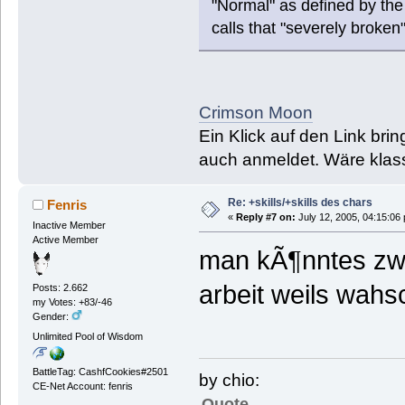
"Normal" as defined by the
calls that "severely broken"
Crimson Moon
Ein Klick auf den Link bri
auch anmeldet. Wäre klas
Re: +skills/+skills des chars
Fenris
«
Reply #7 on:
July 12, 2005, 04:15:06
Inactive Member
Active Member
man kÃ¶nntes zwa
arbeit weils wahsc
Posts: 2.662
my Votes: +83/-46
Gender:
Unlimited Pool of Wisdom
BattleTag: CashfCookies#2501
by chio:
CE-Net Account: fenris
Quote