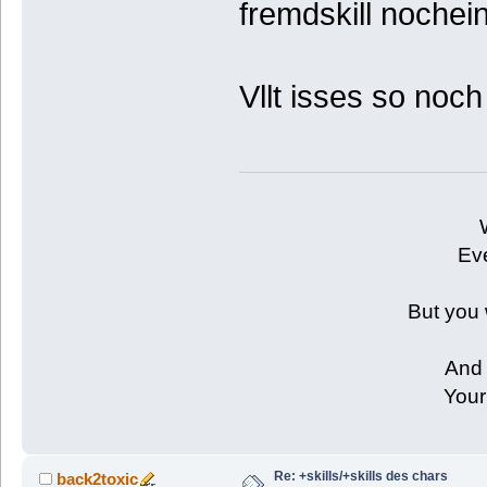
fremdskill nochei
Vllt isses so noc
Eve
But you 
And 
Your
Re: +skills/+skills des chars
back2toxic