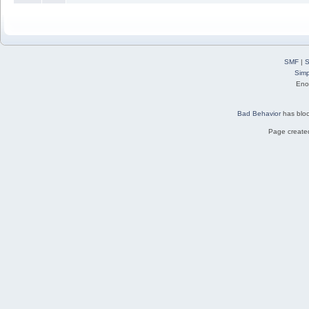
SMF
|
S
Simp
Eno
Bad Behavior
has blo
Page created