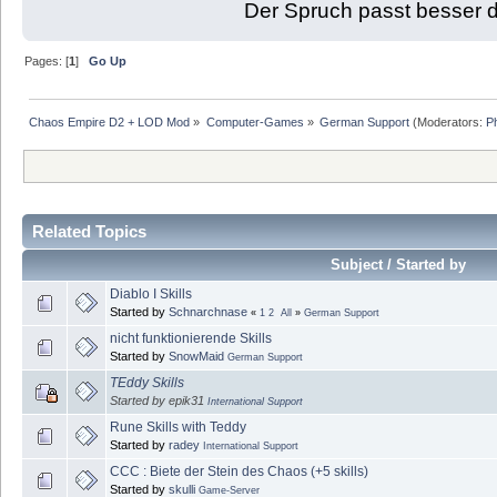
Der Spruch passt besser de
Pages: [
1
]
Go Up
Chaos Empire D2 + LOD Mod
»
Computer-Games
»
German Support
(Moderators:
P
Related Topics
Subject / Started by
Diablo I Skills
Started by
Schnarchnase
«
1
2
All
»
German Support
nicht funktionierende Skills
Started by
SnowMaid
German Support
TEddy Skills
Started by epik31
International Support
Rune Skills with Teddy
Started by
radey
International Support
CCC : Biete der Stein des Chaos (+5 skills)
Started by
skulli
Game-Server