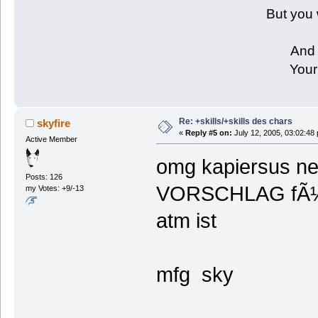
But you 
And 
Your
Re: +skills/+skills des chars
skyfire
«
Reply #5 on:
July 12, 2005, 03:02:48
Active Member
omg kapiersus ne
Posts: 126
VORSCHLAG fÃ¼r
my Votes: +9/-13
atm ist
mfg sky