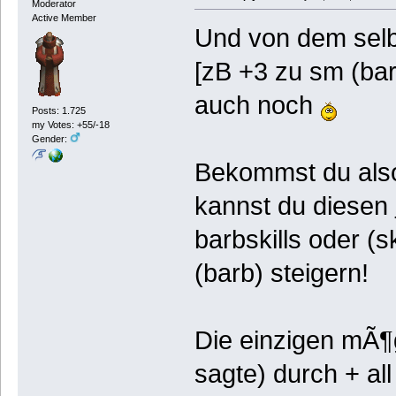
Moderator
Active Member
Und von dem selbe
[zB +3 zu sm (bar
auch noch
Posts: 1.725
my Votes: +55/-18
Gender:
Bekommst du also 
kannst du diesen
barbskills oder (
(barb) steigern!
Die einzigen mÃ¶g
sagte) durch + all