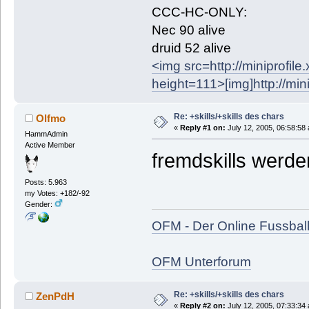
CCC-HC-ONLY:
Nec 90 alive
druid 52 alive
<img src=http://miniprofil
height=111>
[img]http://mi
Re: +skills/+skills des chars
Olfmo
«
Reply #1 on:
July 12, 2005, 06:58:58
HammAdmin
Active Member
fremdskills werden
Posts: 5.963
my Votes: +182/-92
Gender:
OFM - Der Online Fussbal
OFM Unterforum
Re: +skills/+skills des chars
ZenPdH
«
Reply #2 on:
July 12, 2005, 07:33:34