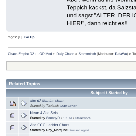
Teppich kackst, da Salzst
und sagst "ALTER, DER
HIER!", dann reicht es!!
Pages: [
1
]
Go Up
Chaos Empire D2 + LOD Mod
»
Daily Chaos
»
Stammtisch
(Moderator:
RafaWu
) »
To
Related Topics
Subject / Started by
alte d2 Maniac chars
Started by Taebaek
Game-Server
Neue & Alte Sets
Started by
ScoobyD
«
1
2
All
»
Stammtisch
Alte CCC Ladder Chars
Started by Roy_Marquise
German Support