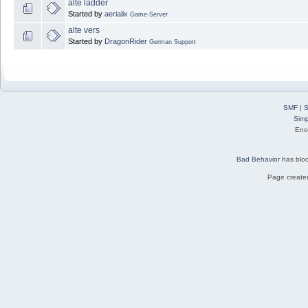
alte ladder
Started by
aerialix
Game-Server
alte vers
Started by
DragonRider
German Support
SMF
|
S
Simp
Eno
Bad Behavior
has blo
Page created