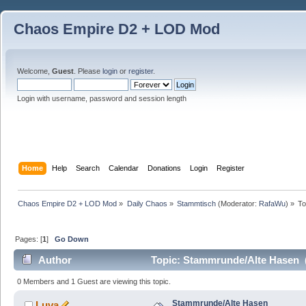
Chaos Empire D2 + LOD Mod
Welcome,
Guest
. Please
login
or
register
.
Login with username, password and session length
Home
Help
Search
Calendar
Donations
Login
Register
Chaos Empire D2 + LOD Mod
»
Daily Chaos
»
Stammtisch
(Moderator:
RafaWu
) »
To
Pages: [
1
]
Go Down
Author
Topic: Stammrunde/Alte Hasen 
0 Members and 1 Guest are viewing this topic.
Stammrunde/Alte Hasen
Luva