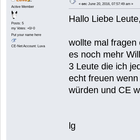
«
on:
June 20, 2016, 07:57:49 am »
Active Member
Hallo Liebe Leute
Posts: 5
my Votes: +0/-0
Put your name here
wollte mal fragen
CE-Net Account: Luva
es noch mehr Will
3 Leute die ich j
echt freuen wenn 
würden und CE wi
lg