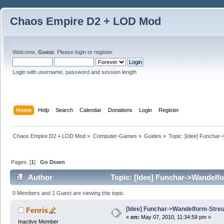
Chaos Empire D2 + LOD Mod
Welcome,
Guest
. Please
login
or
register
.
Login with username, password and session length
Home
Help
Search
Calendar
Donations
Login
Register
Chaos Empire D2 + LOD Mod
»
Computer-Games
»
Guides
»
Topic:
[Idee] Funchar-
Pages: [
1
]
Go Down
Author
Topic: [Idee] Funchar->Wandelf
0 Members and 1 Guest are viewing this topic.
[Idee] Funchar->Wandelform-Streu
Fenris
«
on:
May 07, 2010, 11:34:59 pm »
Inactive Member