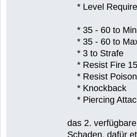
* Level Require
* 35 - 60 to M
* 35 - 60 to M
* 3 to Strafe
* Resist Fire 1
* Resist Poison
* Knockback
* Piercing Attac
das 2. verfügbare
Schaden, dafür e