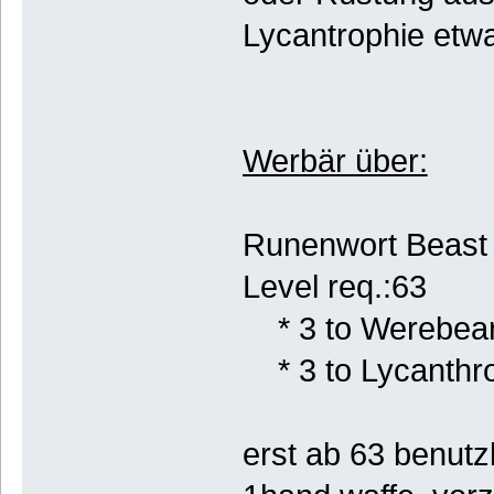
Lycantrophie etwa
Werbär über:
Runenwort Beast
Level req.:63
* 3 to Werebea
* 3 to Lycanthr
erst ab 63 benutz