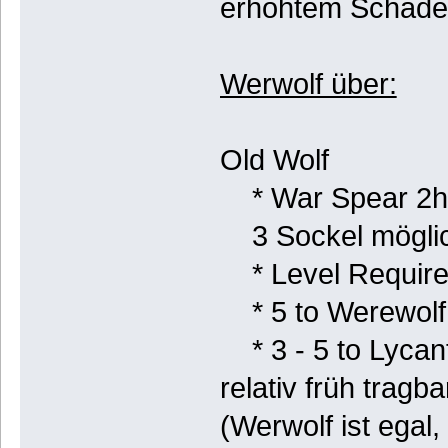
erhöhtem Schaden
Werwolf über:
Old Wolf
* War Spear 2h
3 Sockel mögli
* Level Require
* 5 to Werewolf
* 3 - 5 to Lycan
relativ früh tragb
(Werwolf ist ega