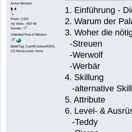
Active Member
1. Einführung - Di
2. Warum der Pal
Posts: 2.662
my Votes: +83/-46
Gender:
3. Woher die nöt
Unlimited Pool of Wisdom
-Streuen
BattleTag: CashfCookies#2501
CE-Net Account: fenris
-Werwolf
-Werbär
4. Skillung
-alternative Skil
5. Attribute
6. Level- & Ausrü
-Teddy