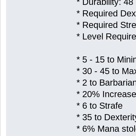
* Durability: 48
* Required Dexte
* Required Stre
* Level Require
* 5 - 15 to Mi
* 30 - 45 to M
* 2 to Barbarian 
* 20% Increased
* 6 to Strafe
* 35 to Dexterit
* 6% Mana stole