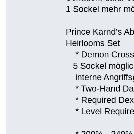
1 Sockel mehr mög
Prince Karnd's A
Heirlooms Set
* Demon Cros
5 Sockel möglic
interne Angriffs
* Two-Hand Dam
* Required Dexte
* Level Require
* 200% - 240%