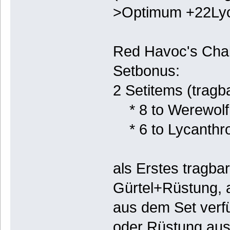
>Optimum +22Lyc
Red Havoc's Cha
Setbonus:
2 Setitems (tragb
* 8 to Werewolf
* 6 to Lycanthr
als Erstes tragbar
Gürtel+Rüstung, 
aus dem Set verf
oder Rüstung aus