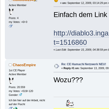
«
on:
September 12, 2009, 03:14:29 pm 
Active Member
Einfach dem Link 
Posts: 4
my Votes: +0/-0
http://diablo3.i
t=1516860
«
Last Edit: September 15, 2009, 04:38:59 pm
Re: CE Hamachi Netzwerk NEU!
ChaosEmpire
«
Reply #1 on:
September 13, 2009, 09
1st CE Player
Active Member
Wozu???
Posts: 20.559
my Votes: +519/-120
Gender:
Ich bin hier auf der Arbeit, nicht
auf der Flucht