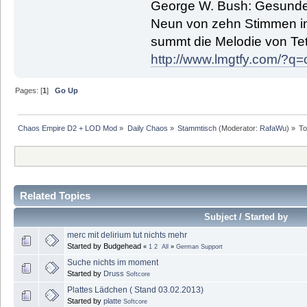
George W. Bush: Gesunde
Neun von zehn Stimmen in 
summt die Melodie von Tetr
http://www.lmgtfy.com/?
Pages: [
1
]
Go Up
Chaos Empire D2 + LOD Mod
»
Daily Chaos
»
Stammtisch
(Moderator:
RafaWu
) »
To
Related Topics
Subject / Started by
merc mit delirium tut nichts mehr
Started by Budgehead
«
1
2
All
»
German Support
Suche nichts im moment
Started by
Druss
Softcore
Plattes Lädchen ( Stand 03.02.2013)
Started by
platte
Softcore