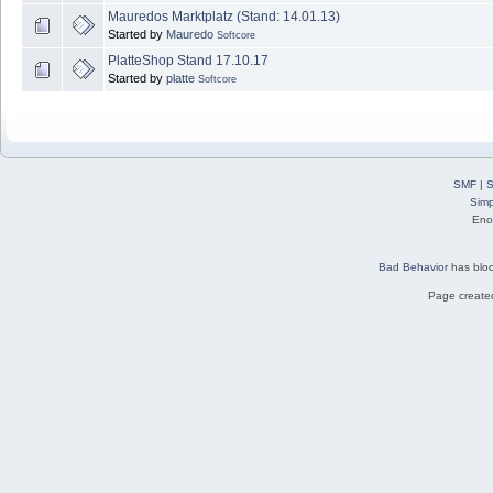
Mauredos Marktplatz (Stand: 14.01.13)
Started by
Mauredo
Softcore
PlatteShop Stand 17.10.17
Started by
platte
Softcore
SMF
|
S
Simp
Eno
Bad Behavior
has blo
Page created