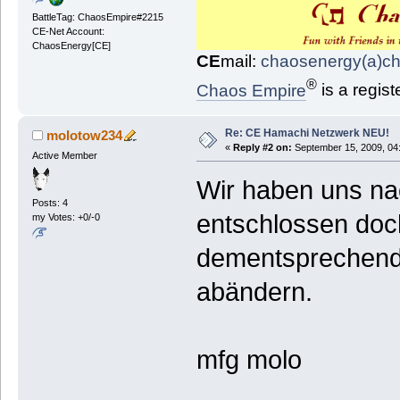
BattleTag: ChaosEmpire#2215
CE-Net Account:
ChaosEnergy[CE]
CE
mail:
chaosenergy(a)c
®
Chaos Empire
is a regis
Re: CE Hamachi Netzwerk NEU!
molotow234
«
Reply #2 on:
September 15, 2009, 04
Active Member
Wir haben uns na
Posts: 4
entschlossen doch
my Votes: +0/-0
dementsprechend 
abändern.
mfg molo