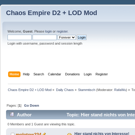
Chaos Empire D2 + LOD Mod
Welcome,
Guest
. Please
login
or
register
.
Login with username, password and session length
Home
Help
Search
Calendar
Donations
Login
Register
Chaos Empire D2 + LOD Mod
»
Daily Chaos
»
Stammtisch
(Moderator:
RafaWu
) »
To
Pages: [
1
]
Go Down
Author
Topic: Hier stand nichts von Int
0 Members and 1 Guest are viewing this topic.
Hier stand nichts von Interesse!
molotow234