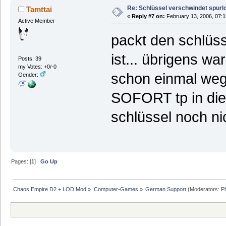
Re: Schlüssel verschwindet spurl
Tamttai
«
Reply #7 on:
February 13, 2006, 07:1
Active Member
packt den schlüss
ist... übrigens wa
Posts: 39
my Votes: +0/-0
schon einmal weg 
Gender:
SOFORT tp in die 
schlüssel noch ni
Pages: [
1
]
Go Up
Chaos Empire D2 + LOD Mod
»
Computer-Games
»
German Support
(Moderators:
P