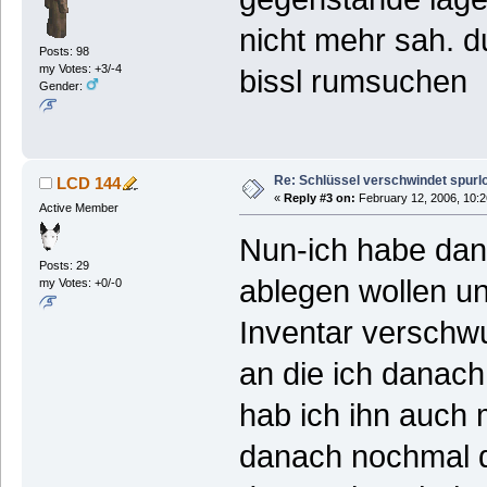
nicht mehr sah. d
Posts: 98
my Votes: +3/-4
bissl rumsuchen
Gender:
Re: Schlüssel verschwindet spurl
LCD 144
«
Reply #3 on:
February 12, 2006, 10:2
Active Member
Nun-ich habe dan
Posts: 29
ablegen wollen und
my Votes: +0/-0
Inventar verschwu
an die ich danac
hab ich ihn auch 
danach nochmal d