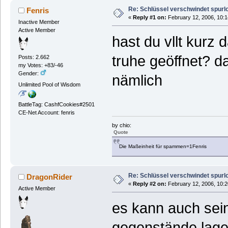
Re: Schlüssel verschwindet spurl
Fenris
«
Reply #1 on:
February 12, 2006, 10:1
Inactive Member
Active Member
hast du vllt kurz
truhe geöffnet? d
Posts: 2.662
my Votes: +83/-46
Gender:
nämlich
Unlimited Pool of Wisdom
BattleTag: CashfCookies#2501
CE-Net Account: fenris
by chio:
Quote
Die Maßeinheit für spammen=1Fenris
Re: Schlüssel verschwindet spurl
DragonRider
«
Reply #2 on:
February 12, 2006, 10:2
Active Member
es kann auch sein
gegenstände lage