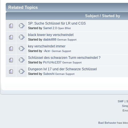
Related Topics
Subject / Started by
SP: Suche Schlüssel für LR und CGS
Started by
Samel 2.0
Open BNet
black tower key verschwindet
Started by
diablo888
German Support
key verschwindet immer
Started by
-Ace-
German Support
Schlüssel des schwarzen Turm verschwindet ?
Started by
PsYcHo1337
German Support
Dungeon lvl 17 und der Schwarze Schlüssel
Started by
Suboshi
German Support
SMF
|
S
Simp
Eno
Bad Behavior
has blo