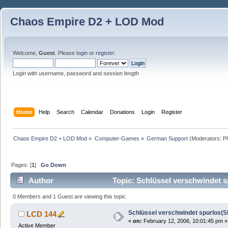
Chaos Empire D2 + LOD Mod
Welcome,
Guest
. Please
login
or
register
.
Login with username, password and session length
Home
Help
Search
Calendar
Donations
Login
Register
Chaos Empire D2 + LOD Mod
»
Computer-Games
»
German Support
(Moderators:
P
Pages: [
1
]
Go Down
Author
Topic: Schlüssel verschwindet s
0 Members and 1 Guest are viewing this topic.
Schlüssel verschwindet spurlos(S
LCD 144
«
on:
February 12, 2006, 10:01:45 pm »
Active Member