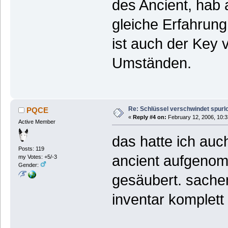
des Ancient, hab 
gleiche Erfahrun
ist auch der Key
Umständen.
Re: Schlüssel verschwindet spurl
PQCE
«
Reply #4 on:
February 12, 2006, 10:3
Active Member
das hatte ich auc
Posts: 119
ancient aufgenom
my Votes: +5/-3
Gender:
gesäubert. sache
inventar komplett 