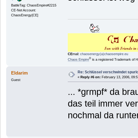
BattleTag: ChaosEmpire#2215
CE-Net Account:
ChaosEnergy[CE]
CE
mail:
chaosenergy(a)chaosempire.eu
®
Chaos Empire
is a registered Trademark of
Re: Schlüssel verschwindet spurl
Eldarim
«
Reply #6 on:
February 13, 2006, 09:5
Guest
... *grmpf* da br
das teil immer ve
nochmal da runte