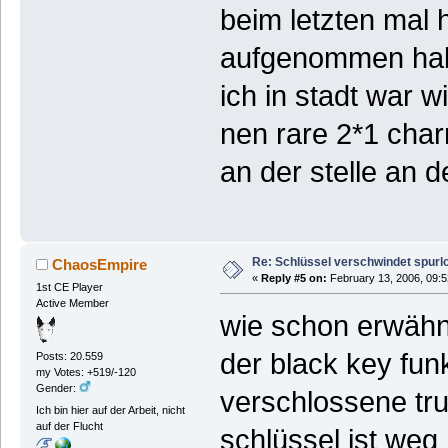
beim letzten mal 
aufgenommen hab,
ich in stadt war w
nen rare 2*1 cha
an der stelle an d
Re: Schlüssel verschwindet spurl
ChaosEmpire
«
Reply #5 on:
February 13, 2006, 09:5
1st CE Player
Active Member
wie schon erwähn
der black key funk
Posts: 20.559
my Votes: +519/-120
Gender:
verschlossene tru
Ich bin hier auf der Arbeit, nicht
auf der Flucht
schlüssel ist weg