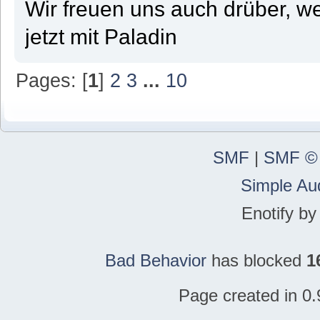
Wir freuen uns auch drüber, w
jetzt mit Paladin
Pages: [
1
]
2
3
...
10
SMF
|
SMF ©
Simple Au
Enotify b
Bad Behavior
has blocked
1
Page created in 0.