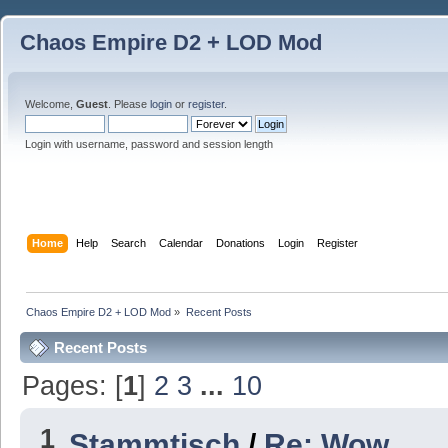
Chaos Empire D2 + LOD Mod
Welcome,
Guest
. Please
login
or
register
.
Login with username, password and session length
Home
Help
Search
Calendar
Donations
Login
Register
Chaos Empire D2 + LOD Mod
»
Recent Posts
Recent Posts
Pages: [
1
]
2
3
...
10
1
Stammtisch
/
Re: Wow.