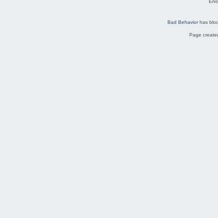
Eno
Bad Behavior
has blo
Page created