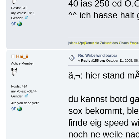
40 ias 250 ed O.O
Posts: 513
^^ ich hasse halt 
my Votes: +8/-1
Gender:
[size=12pt]Rettet die Zukunft des Chaos Empire,
Re: Wirbelwind barbar
Hai_ii
«
Reply #155 on:
October 11, 2005, 06
Active Member
â‚¬: hier stand mÃ
Posts: 414
my Votes: +31/-4
du kannst botd ga
Gender:
Are you dead yet?
sox bekommt, blei
finde eig speed w
noch ne weile na