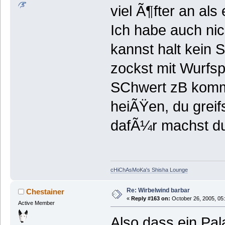
viel Ã¶fter an al
Ich habe auch nich
kannst halt kein 
zockst mit Wurfs
SChwert zB komms
heiÃŸen, du greifs
dafÃ¼r machst du
cHiChAsMoKa's Shisha Lounge
Re: Wirbelwind barbar
Chestainer
«
Reply #163 on:
October 26, 2005, 05
Active Member
Also dass ein Pala