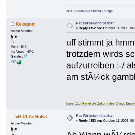
cHiChAsMoKa's Shisha Lounge
Re: Wirbelwind barbar
Keksgott
«
Reply #152 on:
October 11, 2005, 06
Active Member
uff stimmt ja hmm
Posts: 513
trotzdem wirds sc
my Votes: +8/-1
Gender:
aufzutreiben :-/ a
am stÃ¼ck gamble
[size=12pt]Rettet die Zukunft des Chaos Empire,
Re: Wirbelwind barbar
cHiChAsMoKa
«
Reply #153 on:
October 11, 2005, 06
Active Member
Ab Wann wÃ¼rde m