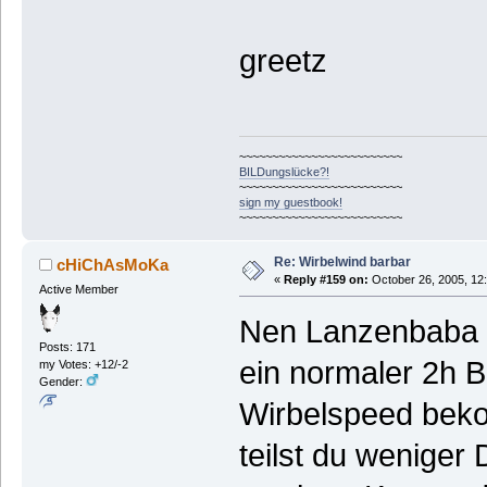
greetz
~~~~~~~~~~~~~~~~~~~~~~~~~
BILDungslücke?!
~~~~~~~~~~~~~~~~~~~~~~~~~
sign my guestbook!
~~~~~~~~~~~~~~~~~~~~~~~~~
Re: Wirbelwind barbar
cHiChAsMoKa
«
Reply #159 on:
October 26, 2005, 12
Active Member
Nen Lanzenbaba so
Posts: 171
ein normaler 2h B
my Votes: +12/-2
Gender:
Wirbelspeed bek
teilst du weniger