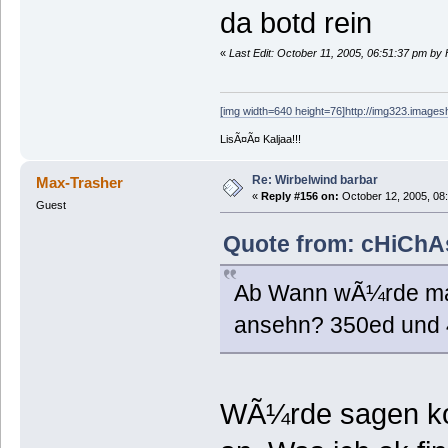
da botd rein
«
Last Edit: October 11, 2005, 06:51:37 pm by 
[img width=640 height=76]http://img323.images
LisÃ¤Ã¤ Kaljaa!!!
Re: Wirbelwind barbar
Max-Trasher
«
Reply #156 on:
October 12, 2005, 08
Guest
Quote from: cHiChA
Ab Wann wÃ¼rde man 
ansehn? 350ed und 4
WÃ¼rde sagen kom