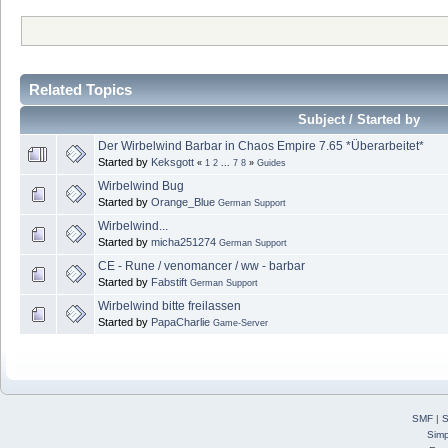
Related Topics
Subject / Started by
Der Wirbelwind Barbar in Chaos Empire 7.65 *Überarbeitet*
Started by
Keksgott
«
1
2
...
7
8
»
Guides
Wirbelwind Bug
Started by
Orange_Blue
German Support
Wirbelwind...
Started by
micha251274
German Support
CE - Rune / venomancer / ww - barbar
Started by
Fabstift
German Support
Wirbelwind bitte freilassen
Started by
PapaCharlie
Game-Server
SMF
|
S
Simp