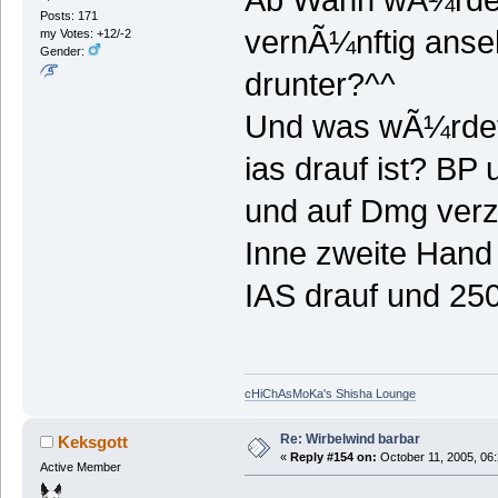
Posts: 171
vernÃ¼nftig anse
my Votes: +12/-2
Gender:
drunter?^^
Und was wÃ¼rdet 
ias drauf ist? B
und auf Dmg verz
Inne zweite Han
IAS drauf und 25
cHiChAsMoKa's Shisha Lounge
Re: Wirbelwind barbar
Keksgott
«
Reply #154 on:
October 11, 2005, 06
Active Member