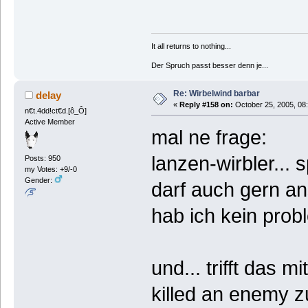
It all returns to nothing...
Der Spruch passt besser denn je...
Re: Wirbelwind barbar
delay
«
Reply #158 on:
October 25, 2005, 08
n€t.4dd!ct€d.[ô_Ô]
Active Member
mal ne frage:
lanzen-wirbler... 
Posts: 950
my Votes: +9/-0
Gender:
darf auch gern an
hab ich kein probl
und... trifft das 
killed an enemy zu