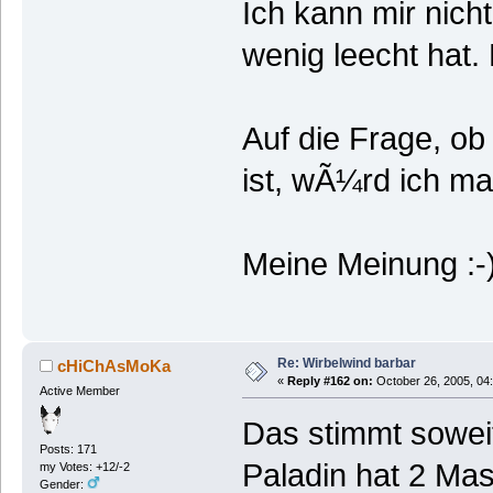
Ich kann mir nich
wenig leecht hat. 
Auf die Frage, o
ist, wÃ¼rd ich ma
Meine Meinung :-),
Re: Wirbelwind barbar
cHiChAsMoKa
«
Reply #162 on:
October 26, 2005, 04
Active Member
Das stimmt soweit
Posts: 171
Paladin hat 2 Mast
my Votes: +12/-2
Gender: