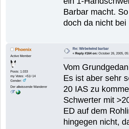
ein 1-Handschwer
Barbar macht. So 
doch da nicht be
Re: Wirbelwind barbar
Phoenix
«
Reply #164 on:
October 26, 2005, 05
Active Member
Vom Grundgedanke
Posts: 1.033
Es ist aber sehr 
my Votes: +51/-14
Gender:
20 IAS zu kommen
Der allwissende Wanderer
Schwerter mit >20
ED auf dem Rohli
hingegen nicht, 