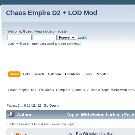
Chaos Empire D2 + LOD Mod
Welcome,
Guest
. Please
login
or
register
.
Login with username, password and session length
Home
Help
Search
Calendar
Donations
Login
Register
Chaos Empire D2 + LOD Mod
»
Computer-Games
»
Guides
»
Topic:
Wirbelwind barb
Pages:
1
...
9
10
[
11
]
12
Go Down
Author
Topic: Wirbelwind barbar (Read
0 Members and 1 Guest are viewing this topic.
Re: Wirbelwind barbar
Hai_ii