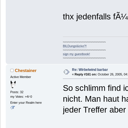
thx jedenfalls fÃ
~~~~~~~~~~~~~~~~~~~~~~~~~
BILDungslücke?!
~~~~~~~~~~~~~~~~~~~~~~~~~
sign my guestbook!
~~~~~~~~~~~~~~~~~~~~~~~~~
Re: Wirbelwind barbar
Chestainer
«
Reply #161 on:
October 26, 2005, 04
Active Member
So schlimm find i
Posts: 32
nicht. Man haut h
my Votes: +4/-0
Enter your Realm here
jeder Treffer aber