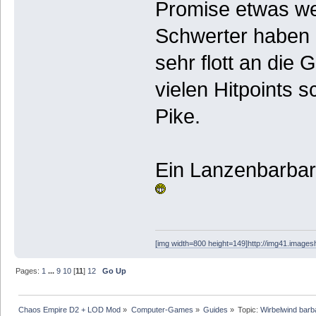
Promise etwas we
Schwerter haben 
sehr flott an die
vielen Hitpoints s
Pike.
Ein Lanzenbarbar
[img width=800 height=149]http://img41.images
Pages:
1
...
9
10
[
11
]
12
Go Up
Chaos Empire D2 + LOD Mod
»
Computer-Games
»
Guides
»
Topic:
Wirbelwind barb