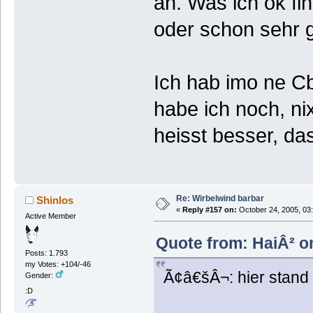
an. Was ich ok fin
oder schon sehr gu
Ich hab imo ne Cb 
habe ich noch, ni
heisst besser, das
Re: Wirbelwind barbar
Shinlos
«
Reply #157 on:
October 24, 2005, 03
Active Member
Quote from: HaiÂ² o
Posts: 1.793
my Votes: +104/-46
Ã¢â€šÂ¬: hier stand
Gender:
:D