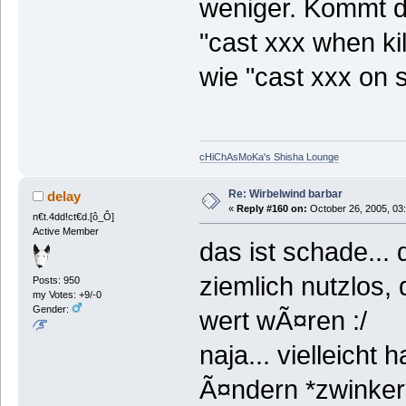
weniger. Kommt d
"cast xxx when ki
wie "cast xxx on 
cHiChAsMoKa's Shisha Lounge
Re: Wirbelwind barbar
delay
«
Reply #160 on:
October 26, 2005, 03
n€t.4dd!ct€d.[ô_Ô]
Active Member
das ist schade...
ziemlich nutzlos,
Posts: 950
my Votes: +9/-0
Gender:
wert wÃ¤ren :/
naja... vielleicht
Ã¤ndern *zwinker