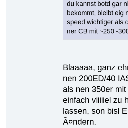
du kannst botd gar n
bekommt, bleibt eig 
speed wichtiger als
ner CB mit ~250 -300
Blaaaaa, ganz ehr
nen 200ED/40 IA
als nen 350er mit
einfach viiiiiel z
lassen, son bisl E
Ã¤ndern.