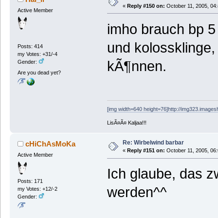
«
Reply #150 on:
October 11, 2005, 04
Active Member
imho brauch bp 5 
und kolossklinge,
Posts: 414
my Votes: +31/-4
kÃ¶nnen.
Gender:
Are you dead yet?
[img width=640 height=76]http://img323.images
LisÃ¤Ã¤ Kaljaa!!!
Re: Wirbelwind barbar
cHiChAsMoKa
«
Reply #151 on:
October 11, 2005, 06
Active Member
Ich glaube, das 
Posts: 171
werden^^
my Votes: +12/-2
Gender: