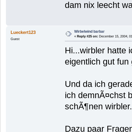
dam nix leecht wa
Wirbelwind barbar
Lueckert123
«
Reply #25 on:
December 15, 2004, 01
Guest
Hi...wirbler hatte 
eigentlich gut fu
Und da ich gerad
ich demnÃ¤chst ba
schÃ¶nen wirbler.
Dazu paar Fragen: