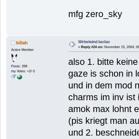
mfg zero_sky
Wirbelwind barbar
killah
«
Reply #24 on:
November 15, 2004, 08
Active Member
also 1. bitte kei
Posts: 398
gaze is schon in l
my Votes: +2/-3
und in dem mod 
charms im inv ist
amok max lohnt e
(pis kriegt man au
und 2. beschneid