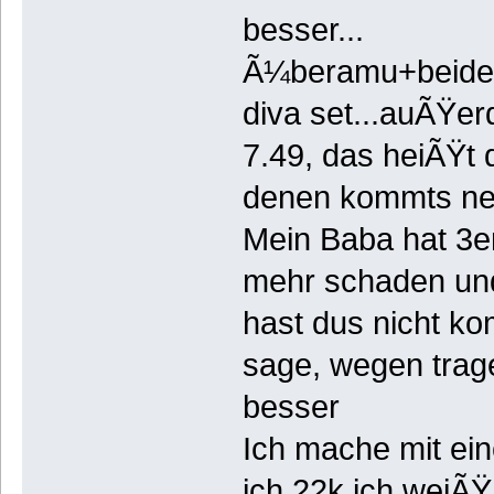
besser...
Ã¼beramu+beide Ã
diva set...auÃŸe
7.49, das heiÃŸt d
denen kommts net
Mein Baba hat 3e
mehr schaden und
hast dus nicht kom
sage, wegen trag
besser
Ich mache mit eine
ich 22k ich weiÃŸ