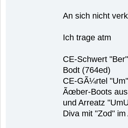
An sich nicht ver
Ich trage atm
CE-Schwert "Ber" 
Bodt (764ed)
CE-GÃ¼rtel "Um
Ãœber-Boots aus 
und Arreatz "Um
Diva mit "Zod" im