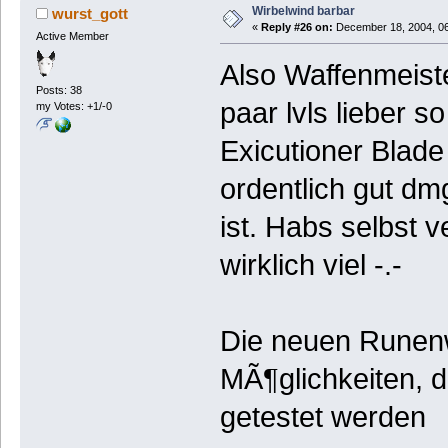
Wirbelwind barbar
wurst_gott
«
Reply #26 on:
December 18, 2004, 06
Active Member
Also Waffenmeiste
Posts: 38
paar lvls lieber s
my Votes: +1/-0
Exicutioner Blad
ordentlich gut dmg
ist. Habs selbst 
wirklich viel -.-
Die neuen Runenw
MÃ¶glichkeiten, 
getestet werden