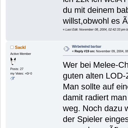
du mit deinem ba
willst,obwohl es 
«
Last Edit: November 08, 2004, 02:42:33 pm by
Wirbelwind barbar
Sackl
«
Reply #19 on:
November 09, 2004, 08
Active Member
Wer bei Melee-Ch
Posts: 27
guten alten LOD-
my Votes: +0/-0
Man sollte auf e
damit radiert man 
weg. Noch dazu w
der Spieler eing