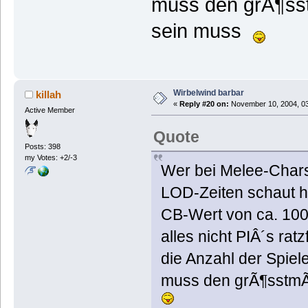
muss den grÃ¶ss
sein muss
Wirbelwind barbar
killah
«
Reply #20 on:
November 10, 2004, 03
Active Member
Quote
Posts: 398
my Votes: +2/-3
Wer bei Melee-Chars
LOD-Zeiten schaut ha
CB-Wert von ca. 100
alles nicht PIÂ´s ra
die Anzahl der Spie
muss den grÃ¶sstmÃ