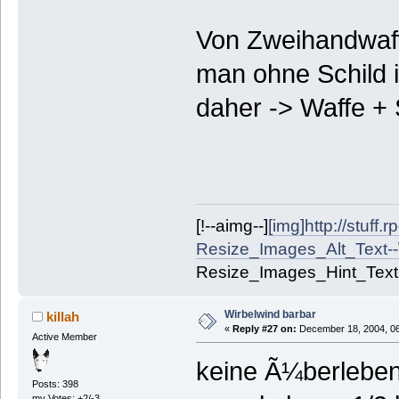
Von Zweihandwaffe
man ohne Schild 
daher -> Waffe +
[!--aimg--]
[img]http://stuff.
Resize_Images_Alt_Text--\' 
Resize_Images_Hint_Text--]
Wirbelwind barbar
killah
«
Reply #27 on:
December 18, 2004, 06
Active Member
keine Ã¼berleben
Posts: 398
my Votes: +2/-3