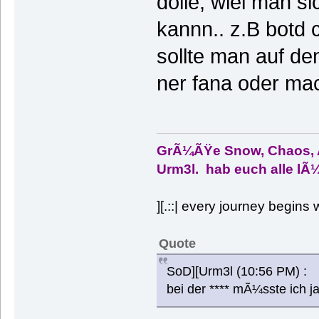
dolle, wiel man s
kannn.. z.B botd
sollte man auf d
ner fana oder mac
GrÃ¼ÃŸe Snow, Chaos, An
Urm3l. hab euch alle lÃ
][.::| every journey begins w
Quote
SoD][Urm3l (10:56 PM) :
bei der **** mÃ¼sste ich j