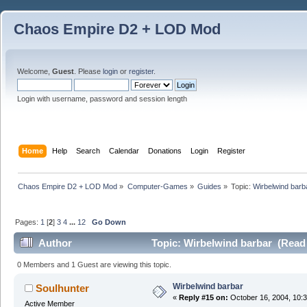
Chaos Empire D2 + LOD Mod
Welcome,
Guest
. Please
login
or
register
.
Login with username, password and session length
Home
Help
Search
Calendar
Donations
Login
Register
Chaos Empire D2 + LOD Mod
»
Computer-Games
»
Guides
»
Topic:
Wirbelwind barb
Pages:
1
[
2
]
3
4
...
12
Go Down
Author
Topic: Wirbelwind barbar (Read
0 Members and 1 Guest are viewing this topic.
Wirbelwind barbar
Soulhunter
«
Reply #15 on:
October 16, 2004, 10:
Active Member