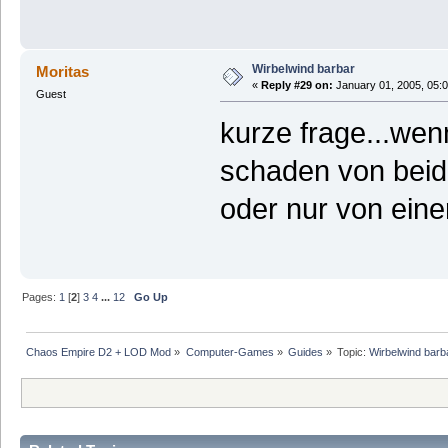
Wirbelwind barbar
Moritas
«
Reply #29 on:
January 01, 2005, 05:
Guest
kurze frage...wen
schaden von bei
oder nur von eine
Pages:
1
[
2
]
3
4
...
12
Go Up
Chaos Empire D2 + LOD Mod
»
Computer-Games
»
Guides
»
Topic:
Wirbelwind barb