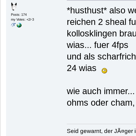
*husthust* also 
Posts: 174
reichen 2 sheal f
my Votes: +2/-3
kollosklingen bra
wias... fuer 4fps
und als scharfric
24 wias
wie auch immer..
ohms oder cham, b
Seid gewarnt, der JÃ¤ger i