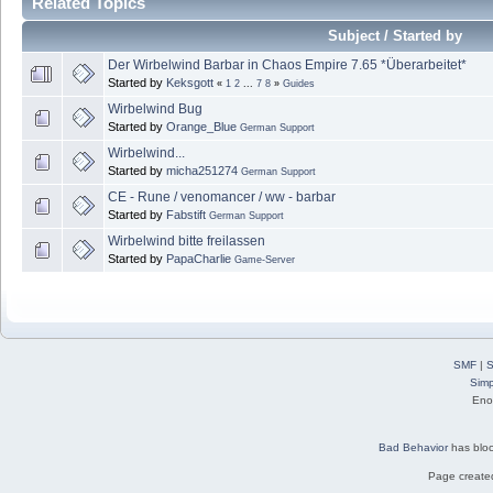
Related Topics
Subject / Started by
Der Wirbelwind Barbar in Chaos Empire 7.65 *Überarbeitet*
Started by
Keksgott
«
1
2
...
7
8
»
Guides
Wirbelwind Bug
Started by
Orange_Blue
German Support
Wirbelwind...
Started by
micha251274
German Support
CE - Rune / venomancer / ww - barbar
Started by
Fabstift
German Support
Wirbelwind bitte freilassen
Started by
PapaCharlie
Game-Server
SMF
|
S
Simp
Eno
Bad Behavior
has blo
Page created