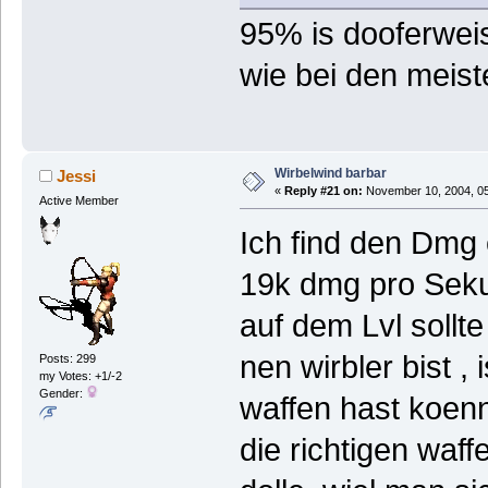
95% is dooferwe
wie bei den meist
Wirbelwind barbar
Jessi
«
Reply #21 on:
November 10, 2004, 05
Active Member
Ich find den Dmg
19k dmg pro Sekun
auf dem Lvl soll
nen wirbler bist ,
Posts: 299
my Votes: +1/-2
Gender:
waffen hast koen
die richtigen waff