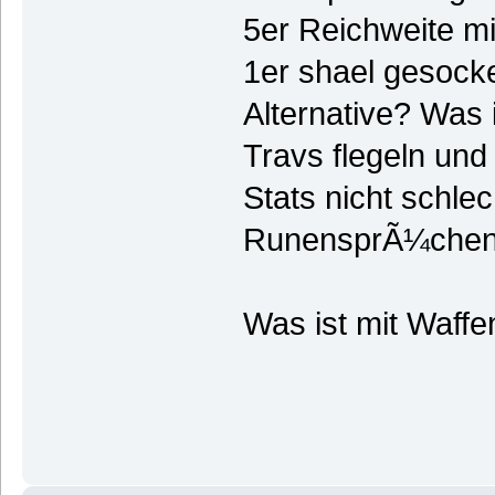
5er Reichweite mi
1er shael gesocke
Alternative? Was i
Travs flegeln und 
Stats nicht schle
RunensprÃ¼chen..
Was ist mit Waffe