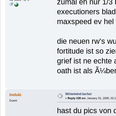
zumal eh nur 1/3 
executioners blade
maxspeed ev hel 
die neuen rw's wu
fortitude ist so z
grief ist ne echte
oath ist als Ã¼be
Wirbelwind barbar
Ineluki
«
Reply #28 on:
January 01, 2005, 02:
Guest
hast du pics von