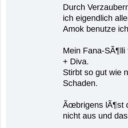
Durch Verzaubern
ich eigendlich al
Amok benutze ich 
Mein Fana-SÃ¶lli 
+ Diva.
Stirbt so gut wie n
Schaden.
Ãœbrigens lÃ¶st
nicht aus und das 