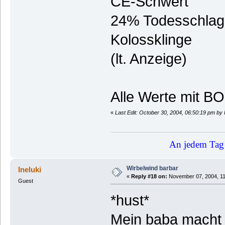
CE-Schwert
24% Todesschlag 
Kolossklinge
(lt. Anzeige)
Alle Werte mit B
«
Last Edit: October 30, 2004, 06:50:19 pm by
An jedem Tag 
Wirbelwind barbar
Ineluki
«
Reply #18 on:
November 07, 2004, 11
Guest
*hust*
Mein baba macht m