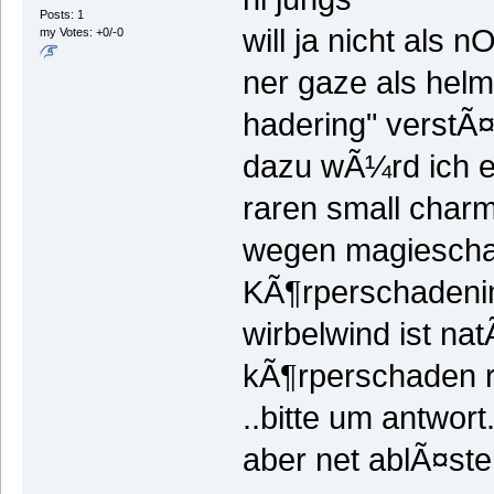
Posts: 1
will ja nicht als 
my Votes: +0/-0
ner gaze als helm
hadering" verstÃ
dazu wÃ¼rd ich e
raren small char
wegen magiesch
KÃ¶rperschadeni
wirbelwind ist nat
kÃ¶rperschaden r
..bitte um antwort..
aber net ablÃ¤st