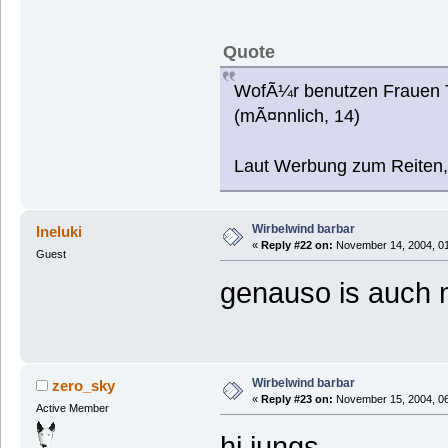
Quote
WofÃ¼r benutzen Frauen
(mÃ¤nnlich, 14)
Laut Werbung zum Reiten
Wirbelwind barbar
Ineluki
«
Reply #22 on:
November 14, 2004, 01
Guest
genauso is auch m
Wirbelwind barbar
zero_sky
«
Reply #23 on:
November 15, 2004, 06
Active Member
hi jungs