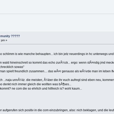
mmunity ?????
2 pm »
so schlimm is wie manche behaupten... ich bin jetz neuerdings in hc unterwegs und 
den wald hineinschreit so kommt das echo zurÃ¼ck... ergo: wenn stÃ¤ndig jmd meck
schrecklich sowas"
man spielt freundlich zusammen.... das wÃ¤r genauso als wÃ¼rde man im leben 
ch ...naja unnÃ¼tz. die meisten, Ã¼ber die ihr euch aufregt sind eben neu, komm
so denkt nich immer gleich die wollten was bÃ¶ses...
kommt? ne com die so ehrlich und hilfreich is? wohl kaum...
eder aufgerufen sich positiv in die com einzubringen, also: nich beklagen, und die 