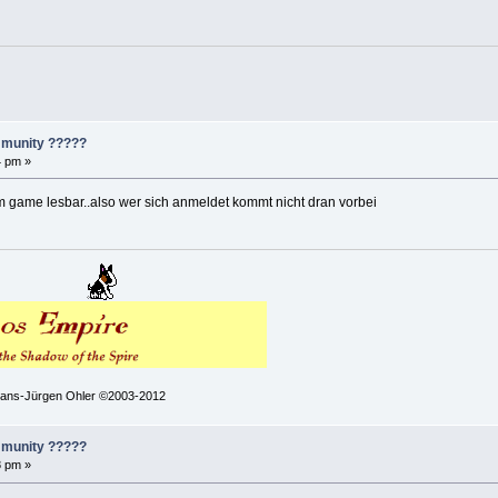
mmunity ?????
4 pm »
 im game lesbar..also wer sich anmeldet kommt nicht dran vorbei
 Hans-Jürgen Ohler ©2003-2012
mmunity ?????
8 pm »