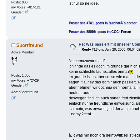
Posts: 880
ist nur so ne idee.
my Votes: +81/-121
Gender:
Poster des 4701. posts in ButcherÂ´s corner
Poster des 88888. posts im CCC- Forum
Re: Was passiert mit unserer Co
Sportfreund
«
Reply #18 on:
July 29, 2005, 06:04:0
Active Member
*auchmazuwortmeld*
ich finde das es doch im grunde gar nich 
keine schlechte laune...alles prima
Posts: 1.866
im grunde ist es aber so: so wie man in 
my Votes: +72/-29
sagen, "ja, hey das ist mir auch passiert, 
Gender:
aber nehmen wir dochma den normalfall: 
Acc: *Sportfreund
heulen raus...
deswegen find ich auch sonen fred ziemli
einfach nur ne freundliche einweisung. al
ich mein, was erwartet jmd der ausm bnet 
just my 2cent...
â‚¬: was mir noch gra deinfÃ¤llt: es ist j