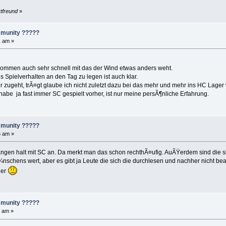
rtfreund
»
mmunity ?????
1 am »
ommen auch sehr schnell mit das der Wind etwas anders weht.
es Spielverhalten an den Tag zu legen ist auch klar.
r zugeht, trÃ¤gt glaube ich nicht zuletzt dazu bei das mehr und mehr ins HC Lager
 habe ja fast immer SC gespielt vorher, ist nur meine persÃ¶nliche Erfahrung.
mmunity ?????
6 am »
ngen halt mit SC an. Da merkt man das schon rechthÃ¤ufig. AuÃŸerdem sind die si
chens wert, aber es gibt ja Leute die sich die durchlesen und nachher nicht bea
der
mmunity ?????
0 am »