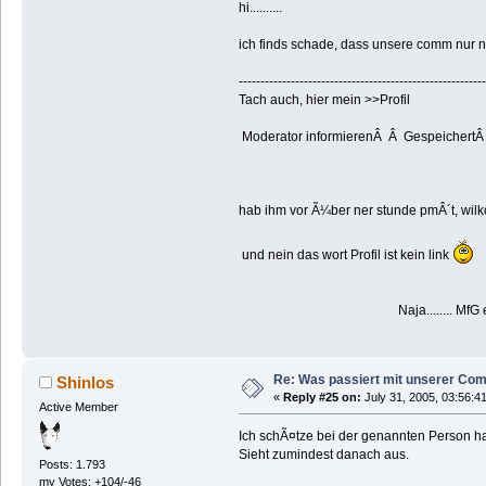
hi..........
ich finds schade, dass unsere comm nur n
---------------------------------------------------------
Tach auch, hier mein >>Profil
Moderator informierenÂ Â Gespeichert
hab ihm vor Ã¼ber ner stunde pmÂ´t, wilkom
und nein das wort Profil ist kein link
Naja........ MfG e
Re: Was passiert mit unserer Co
Shinlos
«
Reply #25 on:
July 31, 2005, 03:56:4
Active Member
Ich schÃ¤tze bei der genannten Person ha
Sieht zumindest danach aus.
Posts: 1.793
my Votes: +104/-46