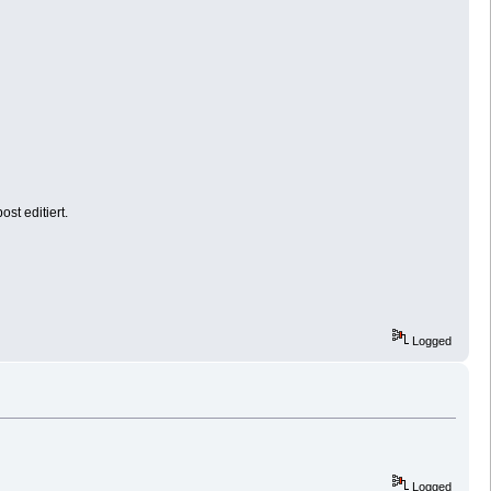
st editiert.
Logged
Logged