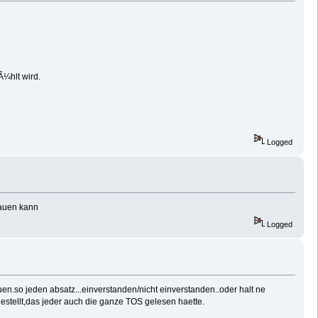
Ã¼hlt wird.
Logged
rauen kann
Logged
auen.so jeden absatz...einverstanden/nicht einverstanden..oder halt ne
estellt,das jeder auch die ganze TOS gelesen haette.