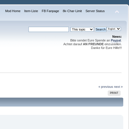
Mod Home
Item-Liste
FB Fanpage
8k-Char-Limit
Server Status
News:
Bitte sendet Eure Spende an
Paypal
.
Achtet darauf
AN FREUNDE
einzustellen.
Danke für Eure Hilfe!!!
« previous
next »
PRINT