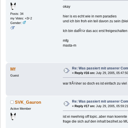
okay
Posts: 34
hier is es echt wie in nem paradies
my Votes: +3/-2
und ich bin froh ein teil davon zu sein (ble
Gender:
Ich bin dafÃ¼r das acc erst freigeschalte
mfg
masta-m
Re: Was passiert mit unserer Co
Mf
«
Reply #16 on:
July 29, 2005, 05:47:5
Guest
war frÃ¼her so doch es ist einfach zu v
Re: Was passiert mit unserer Co
SVK_Gauron
«
Reply #17 on:
July 29, 2005, 05:59:2
Active Member
ist ei nwehnig off topic..aber man koennte
frage die sich auf den inhalt bezihet.so