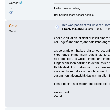
Gender:
It all returns to nothing...
:D
Der Spruch passt besser denn je...
Re: Was passiert mit unserer Co
Celial
«
Reply #26 on:
August 05, 2005, 11:59
Guest
aber die situation ist nicht erst seit einem 
vor ungefÃ¤hr einem jahr hats imho angef
als ce grade ein halbes jahr alt wurde. 
exponentiell immer merh leute hinzu. ist 
so begeistert und wollten immer und immer
hingeschmissen hat! und leider muss ich sag
Nichts desto trotz haben wir bzw. chaos e
die alten hasen, die mich noch kennen bzw
zusammenhalt entsteht. das war im alten f
dieser beitrag soll weder eine rechtferti
vielen dank
Celial