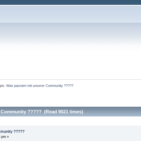
pic:
Was passiert mit unserer Community ?????
er Community ????? (Read 9021 times)
mmunity ?????
3 pm »