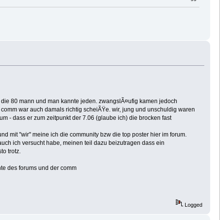
) um die 80 mann und man kannte jeden. zwangslÃ¤ufig kamen jedoch
um comm war auch damals richtig scheiÃŸe. wir, jung und unschuldig waren
m - dass er zum zeitpunkt der 7.06 (glaube ich) die brocken fast
nd mit "wir" meine ich die community bzw die top poster hier im forum.
auch ich versucht habe, meinen teil dazu beizutragen dass ein
o trotz.
ichte des forums und der comm
Logged