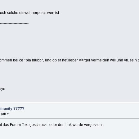
och solche einwohnerposts wert ist.
-----------------------
Â
men bei ce *bla blubb*, und ob er net lieber Ã¤rger vermeiden will und vtl. sein po
ye
mmunity ?????
1 pm »
t das Forum Text geschluckt, oder der Link wurde vergessen.