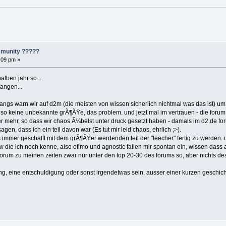
mmunity ?????
:09 pm »
halben jahr so...
angen...
anfangs warn wir auf d2m (die meisten von wissen sicherlich nichtmal was das ist
also keine unbekannte grÃ¶ÃŸe, das problem. und jetzt mal im vertrauen - die for
 mehr, so dass wir chaos Ã¼belst unter druck gesetzt haben - damals im d2.de foru
en, dass ich ein teil davon war (Es tut mir leid chaos, ehrlich ;>).
s immer geschafft mit dem grÃ¶ÃŸer werdenden teil der "leecher" fertig zu werden. u
 die ich noch kenne, also oflmo und agnostic fallen mir spontan ein, wissen dass 
orum zu meinen zeiten zwar nur unter den top 20-30 des forums so, aber nichts dest
gung, eine entschuldigung oder sonst irgendetwas sein, ausser einer kurzen gesch