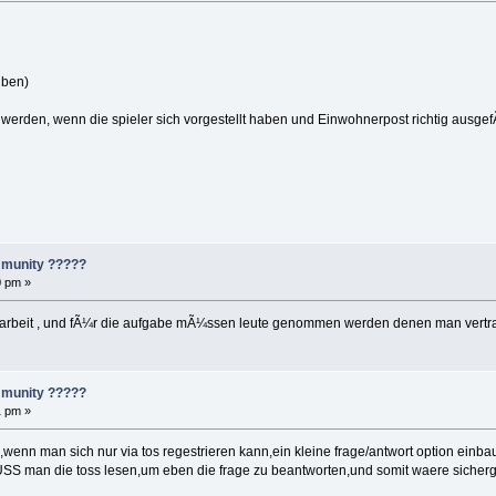
iben)
n werden, wenn die spieler sich vorgestellt haben und Einwohnerpost richtig ausgef
mmunity ?????
0 pm »
iel arbeit , und fÃ¼r die aufgabe mÃ¼ssen leute genommen werden denen man vert
mmunity ?????
1 pm »
 ,wenn man sich nur via tos regestrieren kann,ein kleine frage/antwort option einb
 MUSS man die toss lesen,um eben die frage zu beantworten,und somit waere sicherg