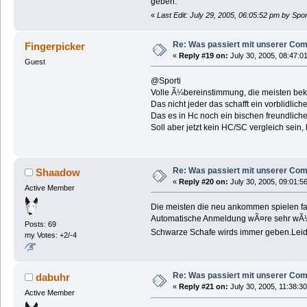
geben.
«
Last Edit: July 29, 2005, 06:05:52 pm by Spo
Re: Was passiert mit unserer Co
Fingerpicker
«
Reply #19 on:
July 30, 2005, 08:47:0
Guest
@Sporti
Volle Ã¼bereinstimmung, die meisten bek
Das nicht jeder das schafft ein vorblidlich
Das es in Hc noch ein bischen freundliche
Soll aber jetzt kein HC/SC vergleich sein,
Re: Was passiert mit unserer Co
Shaadow
«
Reply #20 on:
July 30, 2005, 09:01:5
Active Member
Die meisten die neu ankommen spielen fa
Automatische Anmeldung wÃ¤re sehr wÃ¼ns
Posts: 69
Schwarze Schafe wirds immer geben.Lei
my Votes: +2/-4
Re: Was passiert mit unserer Co
dabuhr
«
Reply #21 on:
July 30, 2005, 11:38:3
Active Member