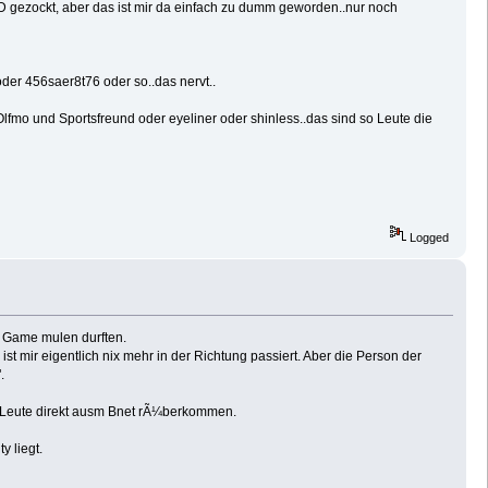
D gezockt, aber das ist mir da einfach zu dumm geworden..nur noch
der 456saer8t76 oder so..das nervt..
Olfmo und Sportsfreund oder eyeliner oder shinless..das sind so Leute die
Logged
em Game mulen durften.
ist mir eigentlich nix mehr in der Richtung passiert. Aber die Person der
.
le Leute direkt ausm Bnet rÃ¼berkommen.
 liegt.