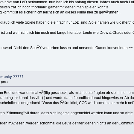
 ausm bNet von LoD herkommen..nun hab ich bis anfang diesen Jahres auch noch Lo
lten traf ich noch "normale" gamer mit denen man spielen konnte..
mmt ist es sicher nicht leicht sich an dieses Klima hier zu gewÃ¶hnen..
laublich viele Spiele haben die einfach nur LoD sind..Spielnamen wie uiosherth o
 ist und wer nicht, ich bin noch ned lange hier aber Leute wie Drow & Chaos oder 
hlusswort: Nicht den SpaÃŸ verderben lassen und nervende Gamer konvertieren ~~
mmunity ?????
6 pm »
usm Bnet und war erstmal vÃ¶llig geschockt, als mich Leute fragten ob sie in mein
rabbing ihr kennt das vll : ) ) und wurde dann freundlich darauf hingewiesen. Ab da 
rscheinlich auch gedacht: "Wasn das fÃ¼rn Idiot, CCC wird auch immer mehr b.net"
teren "Stimmung" vll daran, dass sich ingame angemeldet werden kann und so vie
erden mÃ¼ssen, werden schonmal die Leute gefiltert denen nichts an der Community