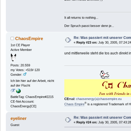
It all returns to nothing...
Der Spruch passt besser denn je...
Re: Was passiert mit unserer Co
ChaosEmpire
«
Reply #23 on:
July 30, 2005, 07:24:2
1st CE Player
Active Member
und mittlerweile steht die tos auch direkt
Posts: 20.559
my Votes: +519/-120
Gender:
Ich bin hier auf der Arbeit, nicht
auf der Flucht
BattleTag: ChaosEmpire#2215
CE
mail:
chaosenergy(a)chaosempire.eu
CE-Net Account:
®
Chaos Empire
is a registered Trademark of
ChaosEnergy[CE]
Re: Was passiert mit unserer Co
eyeliner
«
Reply #24 on:
July 30, 2005, 07:43:2
Guest