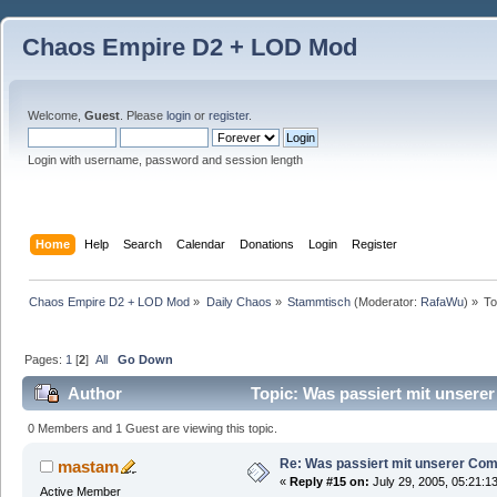
Chaos Empire D2 + LOD Mod
Welcome,
Guest
. Please
login
or
register
.
Login with username, password and session length
Home
Help
Search
Calendar
Donations
Login
Register
Chaos Empire D2 + LOD Mod
»
Daily Chaos
»
Stammtisch
(Moderator:
RafaWu
) »
To
Pages:
1
[
2
]
All
Go Down
Author
Topic: Was passiert mit unser
0 Members and 1 Guest are viewing this topic.
Re: Was passiert mit unserer Co
mastam
«
Reply #15 on:
July 29, 2005, 05:21:1
Active Member