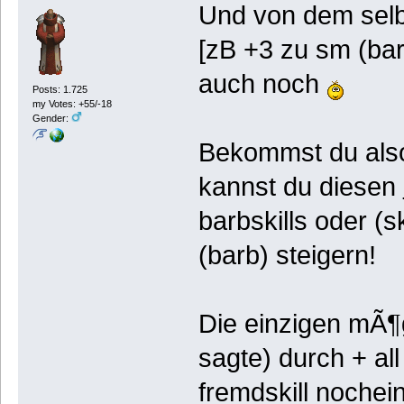
Und von dem selbe
[zB +3 zu sm (bar
auch noch
Posts: 1.725
my Votes: +55/-18
Gender:
Bekommst du also 
kannst du diesen
barbskills oder (
(barb) steigern!
Die einzigen mÃ¶g
sagte) durch + all
fremdskill nochei