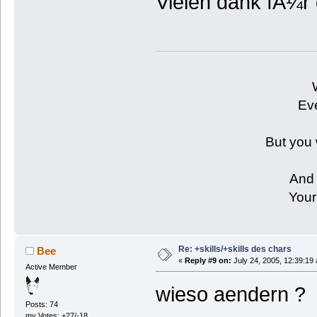
Vielen dank fÃ¼r
Eve
But you 
And 
Your
Re: +skills/+skills des chars
Bee
«
Reply #9 on:
July 24, 2005, 12:39:19
Active Member
wieso aendern ?
Posts: 74
my Votes: +27/-18