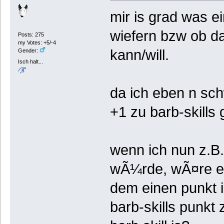
mir is grad was ei
wiefern bzw ob d
Posts: 275
my Votes: +5/-4
kann/will.
Gender:
Isch halt...
da ich eben n sc
+1 zu barb-skills g
wenn ich nun z.B
wÃ¼rde, wÃ¤re es
dem einen punkt 
barb-skills punkt