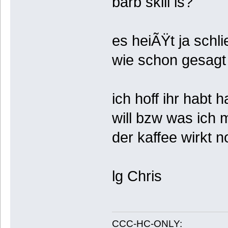
barb skill is?
es heiÃŸt ja schli
wie schon gesagt 
ich hoff ihr habt
will bzw was ich 
der kaffee wirkt n
lg Chris
CCC-HC-ONLY: