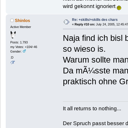
wird gekonnt ignoriert
Re: +skills/+skills des chars
Shinlos
«
Reply #10 on:
July 24, 2005, 12:45:4
Active Member
Naja find ich bisl
Posts: 1.793
so wieso is.
my Votes: +104/-46
Gender:
Warum sollte ma
:D
Da mÃ¼sste man a
praktisch ohne G
It all returns to nothing...
Der Spruch passt besser de