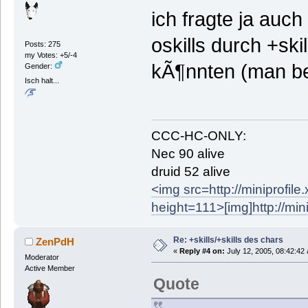
ich fragte ja auc
oskills durch +sk
Posts: 275
my Votes: +5/-4
kÃ¶nnten (man be
Gender:
Isch halt...
CCC-HC-ONLY:
Nec 90 alive
druid 52 alive
<img src=http://miniprofil
height=111>
[img]http://mi
Re: +skills/+skills des chars
ZenPdH
«
Reply #4 on:
July 12, 2005, 08:42:42
Moderator
Active Member
Quote