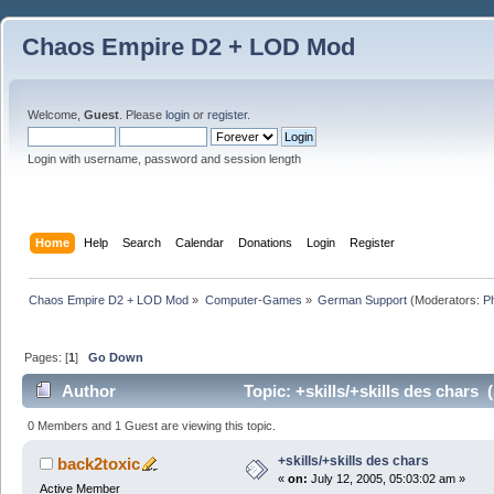
Chaos Empire D2 + LOD Mod
Welcome,
Guest
. Please
login
or
register
.
Login with username, password and session length
Home
Help
Search
Calendar
Donations
Login
Register
Chaos Empire D2 + LOD Mod
»
Computer-Games
»
German Support
(Moderators:
P
Pages: [
1
]
Go Down
Author
Topic: +skills/+skills des chars
0 Members and 1 Guest are viewing this topic.
+skills/+skills des chars
back2toxic
«
on:
July 12, 2005, 05:03:02 am »
Active Member