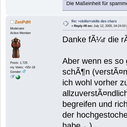
Die Maßeinheit für spamm
Re: +skills/+skills des chars
ZenPdH
«
Reply #8 on:
July 12, 2005, 04:24:03
Moderator
Active Member
Danke fÃ¼r die 
Aber wenn es so g
Posts: 1.725
my Votes: +55/-18
schÃ¶n (verstÃ¤n
Gender:
ich wohl vorher 
allzuverstÃ¤ndl
begreifen und rich
der hochgestoche
habe
)