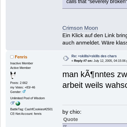
calls that "severely broken"
Crimson Moon
Ein Klick auf den Link bri
auch anmeldet. Wäre klas
Re: +skills/+skills des chars
Fenris
«
Reply #7 on:
July 12, 2005, 04:15:06
Inactive Member
Active Member
man kÃ¶nntes zwa
arbeit weils wahsc
Posts: 2.662
my Votes: +83/-46
Gender:
Unlimited Pool of Wisdom
BattleTag: CashfCookies#2501
by chio:
CE-Net Account: fenris
Quote