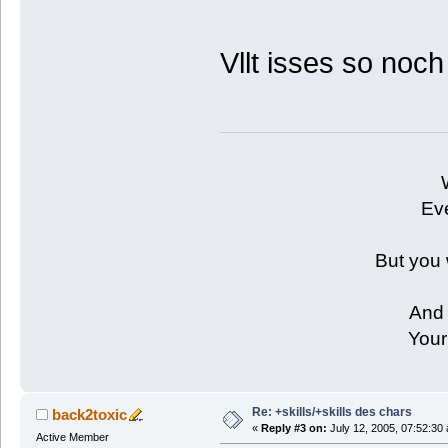
Vllt isses so noc
Eve
But you 
And 
Your
Re: +skills/+skills des chars
back2toxic
«
Reply #3 on:
July 12, 2005, 07:52:30
Active Member