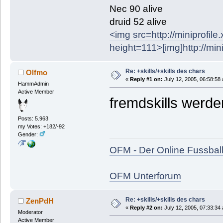
Nec 90 alive
druid 52 alive
<img src=http://miniprofil
height=111>
[img]http://mi
Re: +skills/+skills des chars
Olfmo
«
Reply #1 on:
July 12, 2005, 06:58:58
HammAdmin
Active Member
fremdskills werden
Posts: 5.963
my Votes: +182/-92
Gender:
OFM - Der Online Fussbal
OFM Unterforum
Re: +skills/+skills des chars
ZenPdH
«
Reply #2 on:
July 12, 2005, 07:33:34
Moderator
Active Member