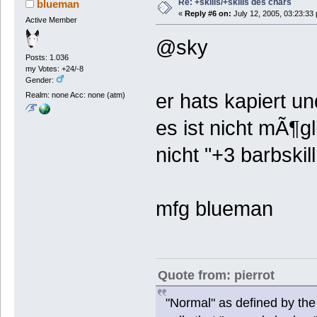
Re: +skills/+skills des chars
blueman
«
Reply #6 on:
July 12, 2005, 03:23:33
Active Member
@sky
Posts: 1.036
my Votes: +24/-8
Gender:
er hats kapiert u
Realm: none Acc: none (atm)
es ist nicht mÃ¶g
nicht "+3 barbskil
mfg blueman
Quote from: pierrot
"Normal" as defined by the