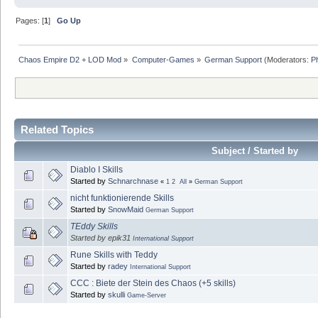
Pages: [
1
]
Go Up
Chaos Empire D2 + LOD Mod
»
Computer-Games
»
German Support
(Moderators:
P
Related Topics
Subject / Started by
Diablo I Skills
Started by
Schnarchnase
«
1
2
All
»
German Support
nicht funktionierende Skills
Started by
SnowMaid
German Support
TEddy Skills
Started by epik31
International Support
Rune Skills with Teddy
Started by
radey
International Support
CCC : Biete der Stein des Chaos (+5 skills)
Started by
skulli
Game-Server