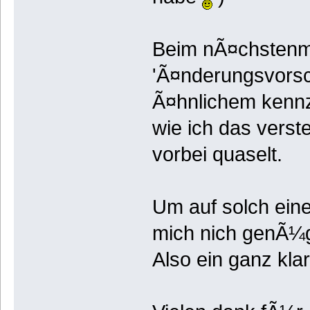
Beim nÃ¤chstenma
'Ã¤nderungsvorsch
Ã¤hnlichem kennz
wie ich das verst
vorbei quaselt.
Um auf solch eine
mich nich genÃ¼
Also ein ganz kl