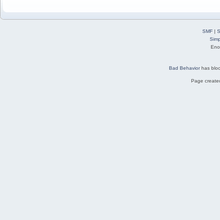
SMF
|
S
Simp
Eno
Bad Behavior
has blo
Page created