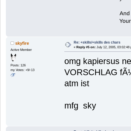
And 
Your
Re: +skills/+skills des chars
skyfire
«
Reply #5 on:
July 12, 2005, 03:02:48
Active Member
omg kapiersus ne
Posts: 126
VORSCHLAG fÃ¼r
my Votes: +9/-13
atm ist
mfg sky