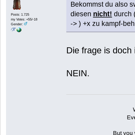
Bekommst du also swo
diesen
nicht!
durch (
Posts: 1.725
my Votes: +55/-18
-> ) +x zu kampf-beh
Gender:
Die frage is doch
NEIN.
Eve
But you 