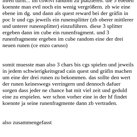
ihren turm... im cowlvl random zu platzieren. die 5 ebenen
koennte man evtl noch ein wenig vergrößern. zb wie eine
ebene im dg. und dann als quest reward bei der gräfin in
poc lr und cgs jeweils ein runensplitter (zb oberer mittlerer
und unterer runensplitter) einzuführen. diese 3 splitter
ergeben dann im cube ein runenfragment. und 3
runenfragmente ergeben im cube random eine der drei
neuen runen (ce enzo caruso)
somit muesste man also 3 chars bis cgs spielen und jeweils
in jedem schwierigkeitsgrad cain quest und gräfin machen
um eine der drei runen zu bekommen. das sollte den wert
der runen keineswegs verringern und dennoch dafuer
sorgen dass jeder ne chance hat mit viel zeit und geduld
eine zu erspielen. wer schon vorher eine in der hf findet
koennte ja seine runenfragmente dann zb vertraden.
also zusammengefasst