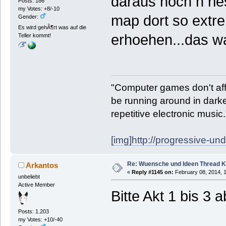
daraus noch n ri
Posts: 186
my Votes: +8/-10
map dort so extre
Gender:
Es wird gehÃ¶rt was auf die
erhoehen...das w
Teller kommt!
"Computer games don't affe
be running around in darke
repetitive electronic music
[img]http://progressive-un
Re: Wuensche und Ideen Thread K
Arkantos
«
Reply #1145 on:
February 08, 2014, 
unbeliebt
Active Member
Bitte Akt 1 bis 3
Posts: 1.203
my Votes: +10/-40