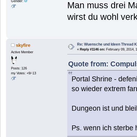
Gender:
Man muss drei Ma
wirst du wohl ver
Re: Wuensche und Ideen Thread K
skyfire
«
Reply #1146 on:
February 09, 2014, 
Active Member
Quote from: Compuls
Posts: 126
my Votes: +9/-13
Portal Shrine - defe
so wieder extrem fa
Dungeon ist und ble
Ps. wenn ich sterbe