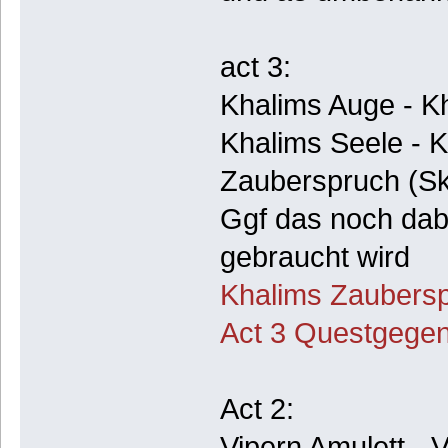
act 3:
Khalims Auge - Kh
Khalims Seele - K
Zauberspruch (Ski
Ggf das noch dabe
gebraucht wird
Khalims Zaubers
Act 3 Questgege
Act 2:
Vipern Amulett - V