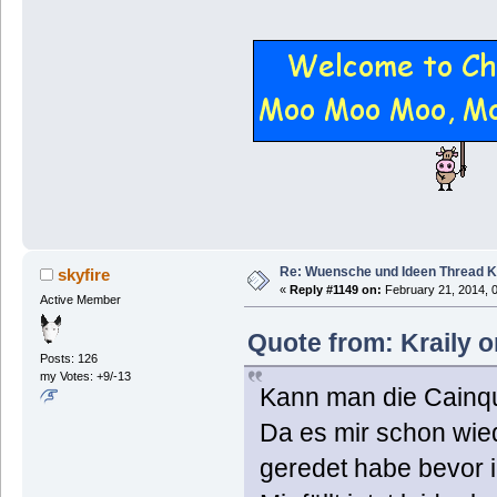
Re: Wuensche und Ideen Thread K
skyfire
«
Reply #1149 on:
February 21, 2014, 
Active Member
Quote from: Kraily o
Posts: 126
my Votes: +9/-13
Kann man die Cainqu
Da es mir schon wied
geredet habe bevor 