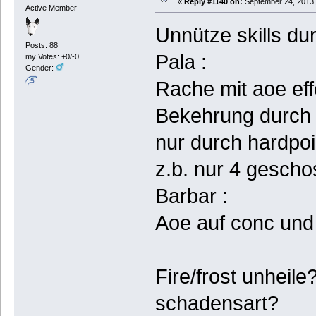
«
Reply #1140 on:
September 24, 2013,
Active Member
Unnütze skills du
Posts: 88
Pala :
my Votes: +0/-0
Gender:
Rache mit aoe eff
Bekehrung durch z.
nur durch hardpo
z.b. nur 4 gescho
Barbar :
Aoe auf conc un
Fire/frost unheil
schadensart?