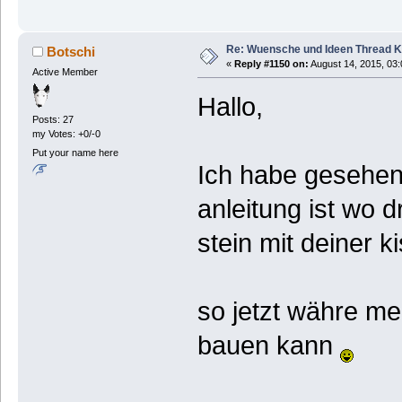
Re: Wuensche und Ideen Thread K
Botschi
«
Reply #1150 on:
August 14, 2015, 03:
Active Member
Hallo,
Posts: 27
my Votes: +0/-0
Put your name here
Ich habe gesehen 
anleitung ist wo 
stein mit deiner k
so jetzt währe m
bauen kann