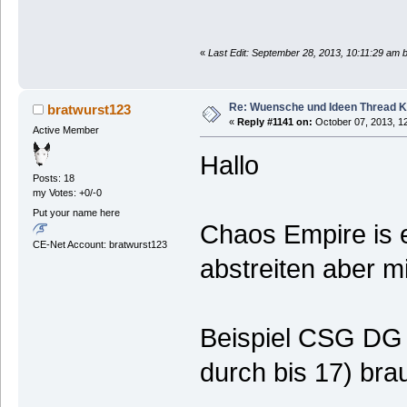
«
Last Edit: September 28, 2013, 10:11:29 am
Re: Wuensche und Ideen Thread K
bratwurst123
«
Reply #1141 on:
October 07, 2013, 1
Active Member
Hallo
Posts: 18
my Votes: +0/-0
Put your name here
Chaos Empire is 
CE-Net Account: bratwurst123
abstreiten aber mir
Beispiel CSG DG (
durch bis 17) bra