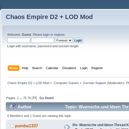
2
Chaos Empire D2 + LOD Mod
Welcome,
Guest
. Please
login
or
register
.
Login with username, password and session length
Home
Help
Search
Calendar
Donations
Login
Register
Chaos Empire D2 + LOD Mod
»
Computer-Games
»
German Support
(Moderators:
P
Pages:
1
...
75
76
[
77
]
Go Down
Author
Topic: Wuensche und Ideen Thr
0 Members and 1 Guest are viewing this topic.
Re: Wuensche und Ideen Thread K
pumba1337