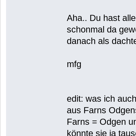
Aha.. Du hast all
schonmal da gewes
danach als dachte
mfg
edit: was ich auc
aus Farns Odgens
Farns = Odgen un
könnte sie ja taus