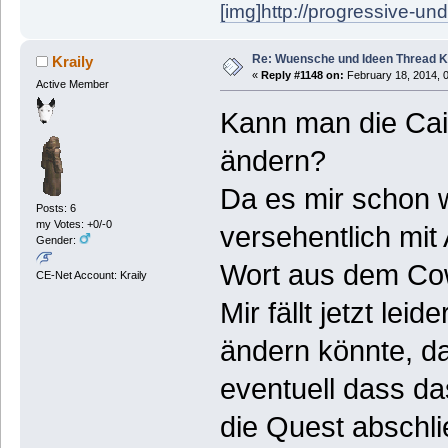
[img]http://progressive-un
Re: Wuensche und Ideen Thread K
Kraily
«
Reply #1148 on:
February 18, 2014, 
Active Member
Kann man die Cai
ändern?
Da es mir schon w
Posts: 6
my Votes: +0/-0
versehentlich mit
Gender:
Wort aus dem Cow
CE-Net Account: Kraily
Mir fällt jetzt lei
ändern könnte, d
eventuell dass d
die Quest abschli