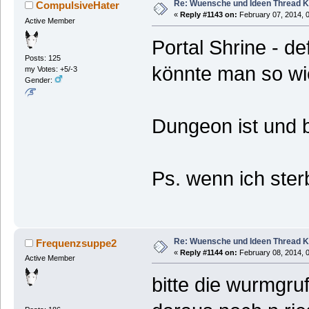
Re: Wuensche und Ideen Thread K
CompulsiveHater
«
Reply #1143 on:
February 07, 2014, 
Active Member
Portal Shrine - de
Posts: 125
könnte man so wi
my Votes: +5/-3
Gender:
Dungeon ist und 
Ps. wenn ich ste
Re: Wuensche und Ideen Thread K
Frequenzsuppe2
«
Reply #1144 on:
February 08, 2014, 
Active Member
bitte die wurmgru