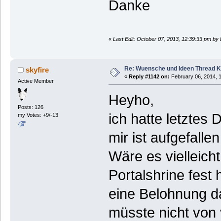
Danke
«
Last Edit: October 07, 2013, 12:39:33 pm by
Re: Wuensche und Ideen Thread K
skyfire
«
Reply #1142 on:
February 06, 2014, 
Active Member
Heyho,
Posts: 126
ich hatte letztes
my Votes: +9/-13
mir ist aufgefall
Wäre es vielleicht
Portalshrine fes
eine Belohnung da
müsste nicht von