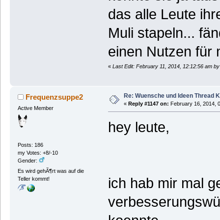
das alle Leute ih
Muli stapeln... fä
einen Nutzen für
«
Last Edit: February 11, 2014, 12:12:56 am by
Re: Wuensche und Ideen Thread K
Frequenzsuppe2
«
Reply #1147 on:
February 16, 2014, 
Active Member
hey leute,
Posts: 186
my Votes: +8/-10
Gender:
Es wird gehÃ¶rt was auf die
ich hab mir mal 
Teller kommt!
verbesserungswür