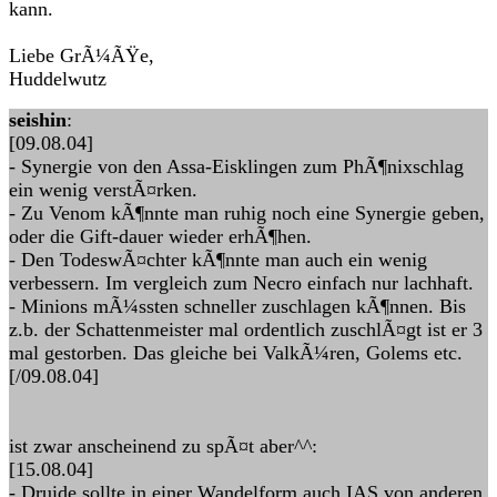
kann.
Liebe GrÃ¼ÃŸe,
Huddelwutz
seishin
:
[09.08.04]
- Synergie von den Assa-Eisklingen zum PhÃ¶nixschlag
ein wenig verstÃ¤rken.
- Zu Venom kÃ¶nnte man ruhig noch eine Synergie geben,
oder die Gift-dauer wieder erhÃ¶hen.
- Den TodeswÃ¤chter kÃ¶nnte man auch ein wenig
verbessern. Im vergleich zum Necro einfach nur lachhaft.
- Minions mÃ¼ssten schneller zuschlagen kÃ¶nnen. Bis
z.b. der Schattenmeister mal ordentlich zuschlÃ¤gt ist er 3
mal gestorben. Das gleiche bei ValkÃ¼ren, Golems etc.
[/09.08.04]
ist zwar anscheinend zu spÃ¤t aber^^:
[15.08.04]
- Druide sollte in einer Wandelform auch IAS von anderen