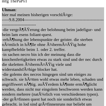
mfg ThePaPsT
Uhman
:
hier mal meinen bisherigen vorschlÃ¤ge:
-----9.8.2004--------------------------------------------------------
------------------------
-die vergrÃ¶ÃŸerung der belohnung beim jadefigur- und
beim lam esens foliant-quest.
-erhÃ¶hung der lebenspunkte der geister. die sterben
nÃ¤mlich in hÃ¶lle ohne Ã¼bermÃ¤ÃŸig hohe
kampfbefehle beim 1. oder 2. treffer.
-in sachen necro bin ich der meinung dass die
knochenfertigkeiten etwas zu stark sind und der nec durch
die skeletten Ã¼bermÃ¤ÃŸig viele und
widerstandsfÃ¤hige blocker hat.
-die golems des necros hingegen sind um einiges zu
schwach. sie hÃ¤tten wohl etwas mehr leben, schaden und
angriffswert nÃ¶tig. auÃŸerdem kÃ¶nnte ermÃ¶glicht
werden, dass nicht nur eingolem beschworen werden kann
sondern mehrere (natÃ¼rlich von verschiedenen typen).
-der grÃ¤finnen quest hat noch nie sonderlich etwas
gebracht. in lod sind grÃ¤finnenruns nur beliebt um