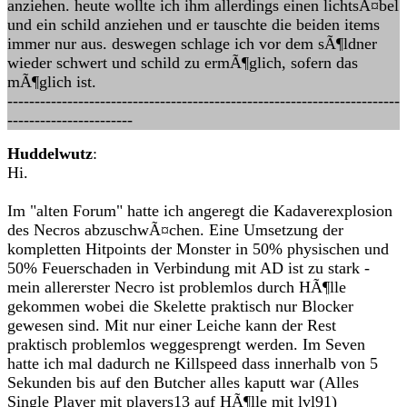
anziehen. heute wollte ich ihm allerdings einen lichtsÃ¤bel
und ein schild anziehen und er tauschte die beiden items
immer nur aus. deswegen schlage ich vor dem sÃ¶ldner
wieder schwert und schild zu ermÃ¶glich, sofern das
mÃ¶glich ist.
------------------------------------------------------------------------
-----------------------
Huddelwutz
:
Hi.
Im "alten Forum" hatte ich angeregt die Kadaverexplosion
des Necros abzuschwÃ¤chen. Eine Umsetzung der
kompletten Hitpoints der Monster in 50% physischen und
50% Feuerschaden in Verbindung mit AD ist zu stark -
mein allererster Necro ist problemlos durch HÃ¶lle
gekommen wobei die Skelette praktisch nur Blocker
gewesen sind. Mit nur einer Leiche kann der Rest
praktisch problemlos weggesprengt werden. Im Seven
hatte ich mal dadurch ne Killspeed dass innerhalb von 5
Sekunden bis auf den Butcher alles kaputt war (Alles
Single Player mit players13 auf HÃ¶lle mit lvl91)