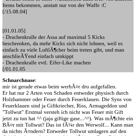
Items bekommen, anstatt nur von der Waffe :C
[/15.08.04]
[01.01.05]
- Drachenkralle der Assa auf maximal 5 Kicks
beschrenken, da mehr Kicks sich nicht lohnen, weil es
einfach zu viele LuftlÃ¶cher beim treten gibt, und man
anschlieÃŸend einfach umkippt
- Drachenkralle evtl. Eifer-Like machen
[/01.01.05
Schnarchnase
:
mir ist gerade etwas beim werbÃ¤r dru aufgefallen.
Er hat nur 2 Arten von Schaden entweder physisch durch
Holzhammer oder Feuer durch Feuerklauen. Die Syns von
Feuerklauen sind ja Giftkriecher, Riss, Armageddon und
"Tollwut" Erstmal versteh ich nicht was Feuer mit Gift
jetzt zu tun hat ^^ (jaja giftige gase...^^). Was mÃ¶chte ein
BÃ¤r mit Tollwut? Das ist fÃ¼r den Werwolf... Kann man
da nichts Ã¤ndern? Entweder Tollwut umlagern auf den