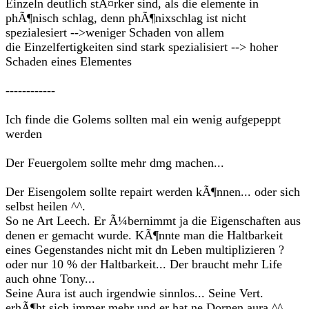
Einzeln deutlich stÃ¤rker sind, als die elemente in
phÃ¶nisch schlag, denn phÃ¶nixschlag ist nicht
spezialesiert -->weniger Schaden von allem
die Einzelfertigkeiten sind stark spezialisiert --> hoher
Schaden eines Elementes
------------
Ich finde die Golems sollten mal ein wenig aufgepeppt
werden
Der Feuergolem sollte mehr dmg machen...
Der Eisengolem sollte repairt werden kÃ¶nnen... oder sich
selbst heilen ^^.
So ne Art Leech. Er Ã¼bernimmt ja die Eigenschaften aus
denen er gemacht wurde. KÃ¶nnte man die Haltbarkeit
eines Gegenstandes nicht mit dn Leben multiplizieren ?
oder nur 10 % der Haltbarkeit... Der braucht mehr Life
auch ohne Tony...
Seine Aura ist auch irgendwie sinnlos... Seine Vert.
erhÃ¶ht sich immer mehr und er hat ne Dornen aura ^^...