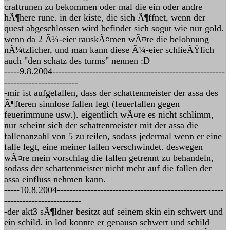
craftrunen zu bekommen oder mal die ein oder andre
hÃ¶here rune. in der kiste, die sich Ã¶ffnet, wenn der
quest abgeschlossen wird befindet sich sogut wie nur gold.
wenn da 2 Ã¼-eier rauskÃ¤men wÃ¤re die belohnung
nÃ¼tzlicher, und man kann diese Ã¼-eier schlieÃŸlich
auch "den schatz des turms" nennen :D
-----9.8.2004--------------------------------------------------------
------------------------
-mir ist aufgefallen, dass der schattenmeister der assa des
Ã¶fteren sinnlose fallen legt (feuerfallen gegen
feuerimmune usw.). eigentlich wÃ¤re es nicht schlimm,
nur scheint sich der schattenmeister mit der assa die
fallenanzahl von 5 zu teilen, sodass jedermal wenn er eine
falle legt, eine meiner fallen verschwindet. deswegen
wÃ¤re mein vorschlag die fallen getrennt zu behandeln,
sodass der schattenmeister nicht mehr auf die fallen der
assa einfluss nehmen kann.
-----10.8.2004------------------------------------------------------
-------------------------
-der akt3 sÃ¶ldner besitzt auf seinem skin ein schwert und
ein schild. in lod konnte er genauso schwert und schild