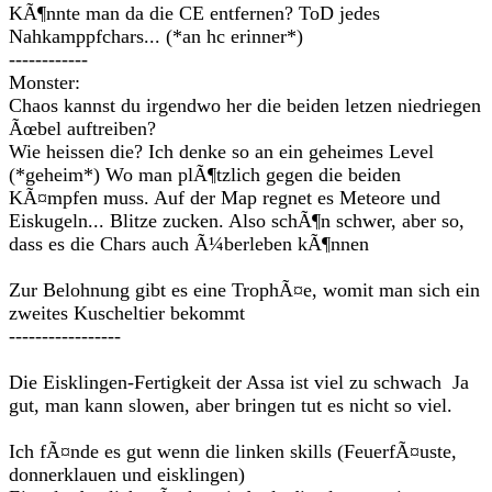
KÃ¶nnte man da die CE entfernen? ToD jedes
Nahkamppfchars... (*an hc erinner*)
------------
Monster:
Chaos kannst du irgendwo her die beiden letzen niedriegen
Ãœbel auftreiben?
Wie heissen die? Ich denke so an ein geheimes Level
(*geheim*) Wo man plÃ¶tzlich gegen die beiden
KÃ¤mpfen muss. Auf der Map regnet es Meteore und
Eiskugeln... Blitze zucken. Also schÃ¶n schwer, aber so,
dass es die Chars auch Ã¼berleben kÃ¶nnen
Zur Belohnung gibt es eine TrophÃ¤e, womit man sich ein
zweites Kuscheltier bekommt
-----------------
Die Eisklingen-Fertigkeit der Assa ist viel zu schwach Ja
gut, man kann slowen, aber bringen tut es nicht so viel.
Ich fÃ¤nde es gut wenn die linken skills (FeuerfÃ¤uste,
donnerklauen und eisklingen)