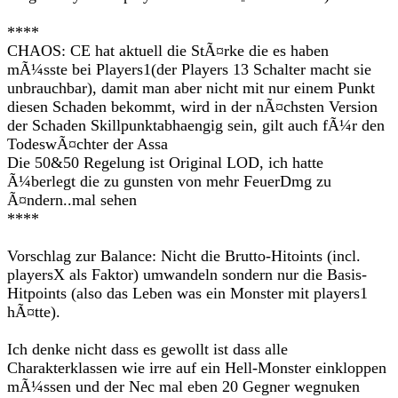
****
CHAOS: CE hat aktuell die StÃ¤rke die es haben
mÃ¼sste bei Players1(der Players 13 Schalter macht sie
unbrauchbar), damit man aber nicht mit nur einem Punkt
diesen Schaden bekommt, wird in der nÃ¤chsten Version
der Schaden Skillpunktabhaengig sein, gilt auch fÃ¼r den
TodeswÃ¤chter der Assa
Die 50&50 Regelung ist Original LOD, ich hatte
Ã¼berlegt die zu gunsten von mehr FeuerDmg zu
Ã¤ndern..mal sehen
****
Vorschlag zur Balance: Nicht die Brutto-Hitoints (incl.
playersX als Faktor) umwandeln sondern nur die Basis-
Hitpoints (also das Leben was ein Monster mit players1
hÃ¤tte).
Ich denke nicht dass es gewollt ist dass alle
Charakterklassen wie irre auf ein Hell-Monster einkloppen
mÃ¼ssen und der Nec mal eben 20 Gegner wegnuken