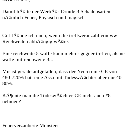
Damit hÃ¤tte der WerbÃ¤r-Druide 3 Schadensarten
nÃ¤mlich Feuer, Physisch und magisch
-----------------------
Gut fÃ¤nde ich noch, wenn die treffweranzahl von ww
Reichweiten abhÃ¤ngig wÃ¤re.
Eine reichweite 5 waffe kann mehrer gegner treffen, als ne
waffe mit reichweite 3...
-------------
Mir ist gerade aufgefallen, dass der Necro eine CE von
480-720% hat, eine Assa mit TodeswÃ¤chter aber nur 40-
80%.
KÃ¶nnte man die TodeswÃ¤chter-CE nicht auch *8
nehmen?
-------
Feuerverzauberte Monster: