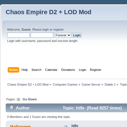
Chaos Empire D2 + LOD Mod
Welcome,
Guest
. Please
login
or
register
.
Login with username, password and session length
Home
Help
Search
Calendar
Donations
Login
Register
Chaos Empire D2 + LOD Mod
»
Computer-Games
»
Game-Server
»
Diablo 1
»
Topi
Pages: [
1
]
Go Down
Author
Topic: hilfe (Read 8257 times)
0 Members and 1 Guest are viewing this topic.
hilfe
Halloween