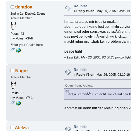
Re: hilfe
tightdoa
«
Reply #5 on:
May 26, 2005, 03:06:14
2nd in 1st Diablo1 Event
Active Member
hm.....naja also mir is es ja egal.....
aber hab eben keine lust beim lvln zu vier
einen pfeil oder sonst was zu spÃ¼ren.....
Posts: 43
das nevt bei lowlvl nÃ¤mlich wirklich.......
my Votes: +3/-6
macht ruhig mit ....hab kein problem damit..
Enter your Realm here
peace tight
«
Last Edit: May 26, 2005, 03:30:28 pm by tight
Re: hilfe
Nugor
«
Reply #6 on:
May 26, 2005, 03:10:19
Active Member
Quote from: Aleksa
Posts: 21
Achja, ich weiÃŸ auch nicht, wie ich auf den
my Votes: +7/-1
Kommst du denn mit der Anleitung oben kla
Re: hilfe
Aleksa