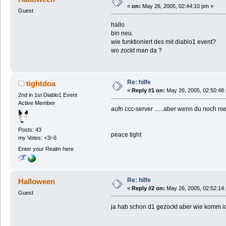
«
on:
May 26, 2005, 02:44:10 pm »
Guest
hallo
bin neu.
wie funktioniert des mit diablo1 event?
wo zockt man da ?
Re: hilfe
tightdoa
«
Reply #1 on:
May 26, 2005, 02:50:48
2nd in 1st Diablo1 Event
Active Member
aufn ccc-server ......aber wenn du noch ni
Posts: 43
peace tight
my Votes: +3/-6
Enter your Realm here
Re: hilfe
Halloween
«
Reply #2 on:
May 26, 2005, 02:52:14
Guest
ja hab schon d1 gezockt aber wie komm ic