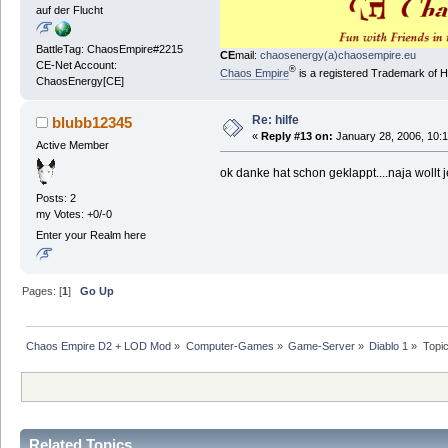
auf der Flucht
BattleTag: ChaosEmpire#2215
CE
mail:
chaosenergy(a)chaosempire.eu
CE-Net Account:
®
Chaos Empire
is a registered Trademark of
ChaosEnergy[CE]
Re: hilfe
blubb12345
«
Reply #13 on:
January 28, 2006, 10:
Active Member
ok danke hat schon geklappt....naja wollt
Posts: 2
my Votes: +0/-0
Enter your Realm here
Pages: [
1
]
Go Up
Chaos Empire D2 + LOD Mod
»
Computer-Games
»
Game-Server
»
Diablo 1
»
Topi
Related Topics