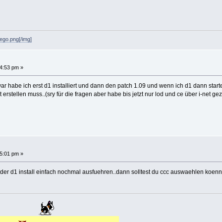
fego.png[/img]
4:53 pm »
ar habe ich erst d1 installiert und dann den patch 1.09 und wenn ich d1 dann sta
erstellen muss..(sry für die fragen aber habe bis jetzt nur lod und ce über i-net gez
5:01 pm »
 der d1 install einfach nochmal ausfuehren..dann solltest du ccc auswaehlen koen