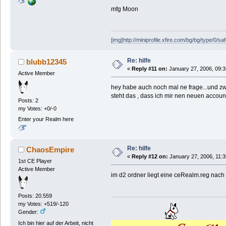
mfg Moon
[img]http://miniprofile.xfire.com/bg/bg/type/0/sa
Re: hilfe
blubb12345
«
Reply #11 on:
January 27, 2006, 09:3
Active Member
hey habe auch noch mal ne frage...und zw
steht das , dass ich mir nen neuen account 
Posts: 2
my Votes: +0/-0
Enter your Realm here
Re: hilfe
ChaosEmpire
«
Reply #12 on:
January 27, 2006, 11:3
1st CE Player
Active Member
im d2 ordner liegt eine ceRealm.reg nach
Posts: 20.559
my Votes: +519/-120
Gender:
Ich bin hier auf der Arbeit, nicht