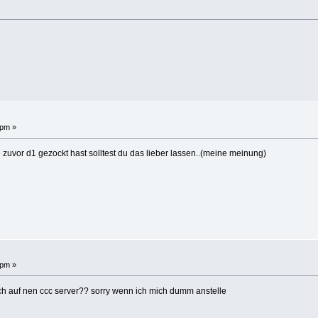
 pm »
e zuvor d1 gezockt hast solltest du das lieber lassen..(meine meinung)
 pm »
h auf nen ccc server?? sorry wenn ich mich dumm anstelle