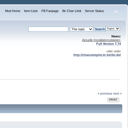
Mod Home
Item-Liste
FB Fanpage
8k-Char-Limit
Server Status
News:
Aktuelle Installationsdateien:
Full Version 7.74
oder unter
http://chaosempire.in-berlin.de/
« previous
next »
PRINT