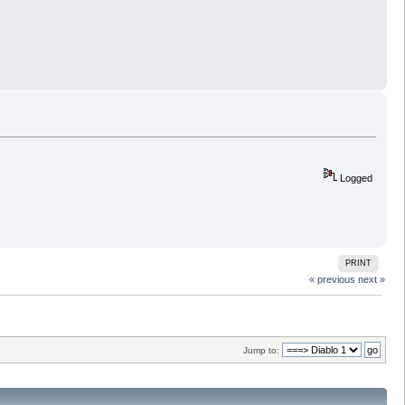
Logged
PRINT
« previous
next »
Jump to: