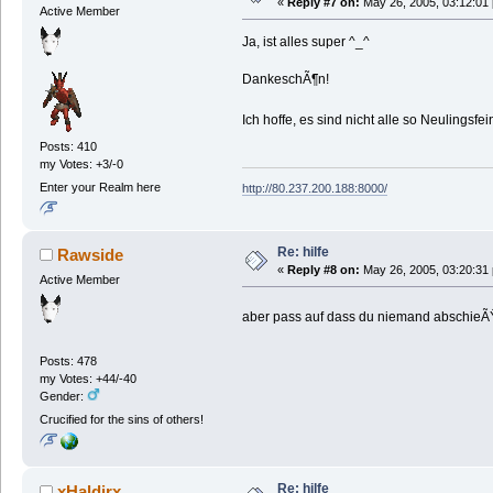
«
Reply #7 on:
May 26, 2005, 03:12:01
Active Member
Ja, ist alles super ^_^
DankeschÃ¶n!
Ich hoffe, es sind nicht alle so Neulingsfe
Posts: 410
my Votes: +3/-0
Enter your Realm here
http://80.237.200.188:8000/
Re: hilfe
Rawside
«
Reply #8 on:
May 26, 2005, 03:20:31
Active Member
aber pass auf dass du niemand abschieÃŸt [
Posts: 478
my Votes: +44/-40
Gender:
Crucified for the sins of others!
Re: hilfe
xHaldirx