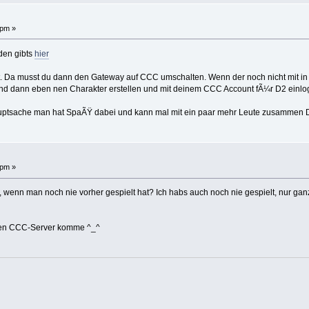
 pm »
den gibts
hier
et. Da musst du dann den Gateway auf CCC umschalten. Wenn der noch nicht mit in d
 Und dann eben nen Charakter erstellen und mit deinem CCC Account fÃ¼r D2 einlo
auptsache man hat SpaÃŸ dabei und kann mal mit ein paar mehr Leute zusammen D1
 pm »
wenn man noch nie vorher gespielt hat? Ich habs auch noch nie gespielt, nur ganz
f den CCC-Server komme ^_^