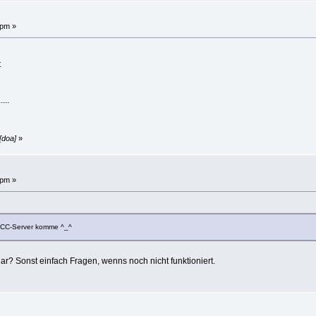
 pm »
t
...
[doa]
»
 pm »
 CCC-Server komme ^_^
r? Sonst einfach Fragen, wenns noch nicht funktioniert.