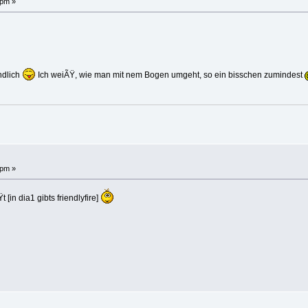
 pm »
indlich
Ich weiÃŸ, wie man mit nem Bogen umgeht, so ein bisschen zumindest
 pm »
in dia1 gibts friendlyfire]