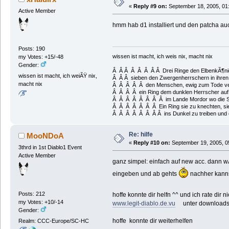
«
Reply #9 on:
September 18, 2005, 01
Active Member
hmm hab d1 installiert und den patcha auc
Posts: 190
wissen ist macht, ich weis nix, macht nix
my Votes: +15/-48
Gender:
Â Â Â Â Â Â Â Â Drei Ringe den ElbenkÃ¶nig
wissen ist macht, ich weiÃŸ nix,
Â Â Â sieben den Zwergenherrschern in ihren 
macht nix
Â Â Â Â Â den Menschen, ewig zum Tode ver
Â Â Â Â ein Ring dem dunklen Herrscher auf
Â Â Â Â Â Â Â Â im Lande Mordor wo die S
Â Â Â Â Â Â Â Ein Ring sie zu knechten, sie 
Â Â Â Â Â Â Â Â ins Dunkel zu treiben und 
Re: hilfe
MooNDoA
«
Reply #10 on:
September 19, 2005, 0
3thrd in 1st Diablo1 Event
Active Member
ganz simpel: einfach auf new acc. dann 
eingeben und ab gehts
nachher kanns
Posts: 212
hoffe konnte dir helfn ^^ und ich rate dir
my Votes: +10/-14
www.legit-diablo.de.vu
unter downloads un
Gender:
hoffe konnte dir weiterhelfen
Realm: CCC-Europe/SC-HC