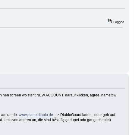
Logged
tin nen screen wo steht NEW ACCOUNT. darauf klicken, agree, name/pw
pp am rande:
www.planetdiablo.de
--> DiabloGuard laden, oder geh auf
t items von andren an, die sind hÃ¤ufig gedupet oda gar gecheatet)