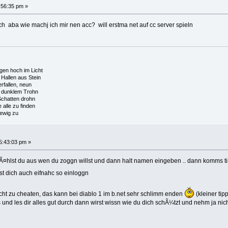
:56:35 pm »
h aba wie machj ich mir nen acc? will erstma net auf cc server spieln
en hoch im Licht
Hallen aus Stein
fallen, neun
 dunklem Trohn
chatten drohn
alle zu finden
ewig zu
5:43:03 pm »
wÃ¤hlst du aus wen du zoggn willst und dann halt namen eingeben .. dann komms 
t dich auch eifnahc so einloggn
 nicht zu cheaten, das kann bei diablo 1 im b.net sehr schlimm enden
(kleiner ti
d les dir alles gut durch dann wirst wissn wie du dich schÃ¼tzt und nehm ja nich