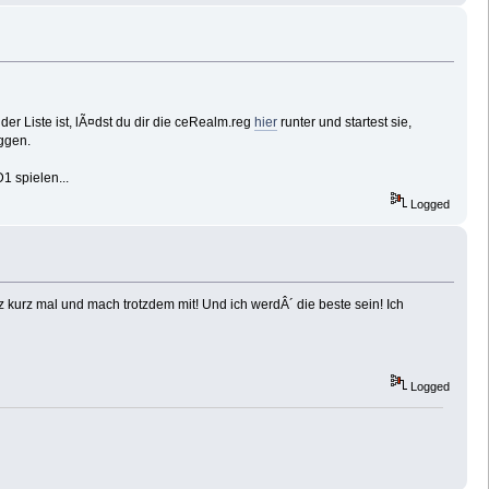
er Liste ist, lÃ¤dst du dir die ceRealm.reg
hier
runter und startest sie,
ggen.
 spielen...
Logged
 kurz mal und mach trotzdem mit! Und ich werdÂ´ die beste sein! Ich
Logged