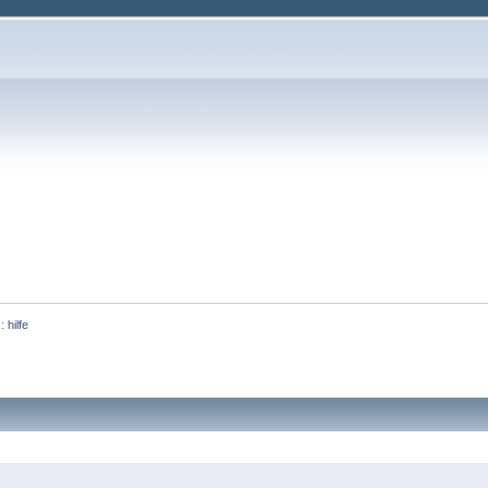
c:
hilfe