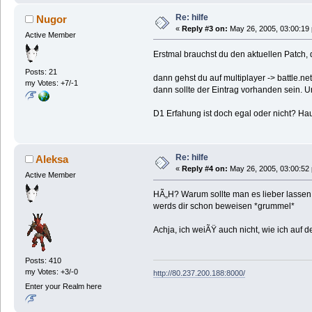
Re: hilfe
Nugor
«
Reply #3 on:
May 26, 2005, 03:00:19
Active Member
Erstmal brauchst du den aktuellen Patch, 
Posts: 21
dann gehst du auf multiplayer -> battle.n
my Votes: +7/-1
dann sollte der Eintrag vorhanden sein.
D1 Erfahung ist doch egal oder nicht? H
Re: hilfe
Aleksa
«
Reply #4 on:
May 26, 2005, 03:00:52
Active Member
HÃ„H? Warum sollte man es lieber lassen, 
werds dir schon beweisen *grummel*
Achja, ich weiÃŸ auch nicht, wie ich au
Posts: 410
my Votes: +3/-0
http://80.237.200.188:8000/
Enter your Realm here