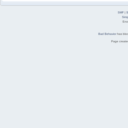
SMF
|
S
Simp
Eno
Bad Behavior
has blo
Page created