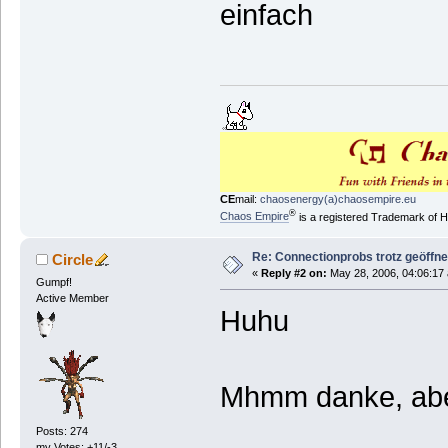
einfach
CE
mail:
chaosenergy(a)chaosempire.eu
®
Chaos Empire
is a registered Trademark of
Re: Connectionprobs trotz geöffne
Circle
«
Reply #2 on:
May 28, 2006, 04:06:17
Gumpf!
Active Member
Huhu
Mhmm danke, aber
Posts: 274
my Votes: +11/-3