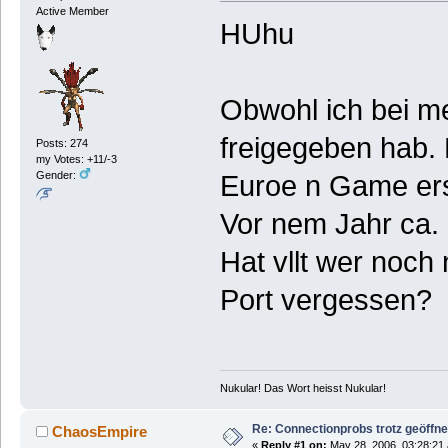
Active Member
HUhu
Obwohl ich bei m
freigegeben hab.
Posts: 274
my Votes: +11/-3
Gender:
Euroe n Game erst
Vor nem Jahr ca. 
Hat vllt wer noc
Port vergessen?
Nukular! Das Wort heisst Nukular!
Re: Connectionprobs trotz geöffne
ChaosEmpire
«
Reply #1 on:
May 28, 2006, 03:28:21