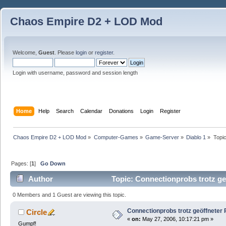
Chaos Empire D2 + LOD Mod
Welcome,
Guest
. Please
login
or
register
.
Login with username, password and session length
Home
Help
Search
Calendar
Donations
Login
Register
Chaos Empire D2 + LOD Mod
»
Computer-Games
»
Game-Server
»
Diablo 1
»
Topi
Pages: [
1
]
Go Down
Author
Topic: Connectionprobs trotz ge
0 Members and 1 Guest are viewing this topic.
Connectionprobs trotz geöffneter 
Circle
«
on:
May 27, 2006, 10:17:21 pm »
Gumpf!