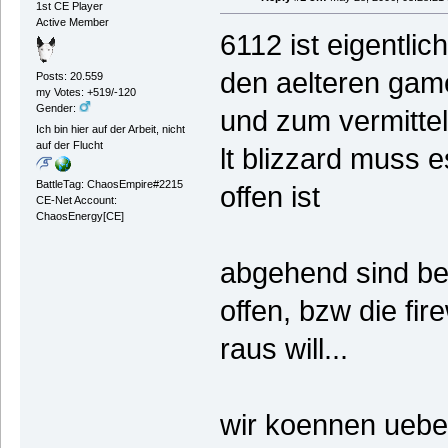
1st CE Player
Active Member
6112 ist eigentlich
den aelteren gam
Posts: 20.559
my Votes: +519/-120
Gender:
und zum vermitte
Ich bin hier auf der Arbeit, nicht
auf der Flucht
lt blizzard muss 
BattleTag: ChaosEmpire#2215
offen ist
CE-Net Account:
ChaosEnergy[CE]
abgehend sind bei
offen, bzw die fir
raus will...
wir koennen ueber