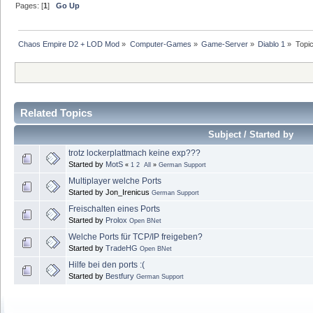
Pages: [
1
]
Go Up
Chaos Empire D2 + LOD Mod
»
Computer-Games
»
Game-Server
»
Diablo 1
»
Topi
Related Topics
Subject / Started by
trotz lockerplattmach keine exp???
Started by
MotS
«
1
2
All
»
German Support
Multiplayer welche Ports
Started by Jon_Irenicus
German Support
Freischalten eines Ports
Started by
Prolox
Open BNet
Welche Ports für TCP/IP freigeben?
Started by
TradeHG
Open BNet
Hilfe bei den ports :(
Started by
Bestfury
German Support