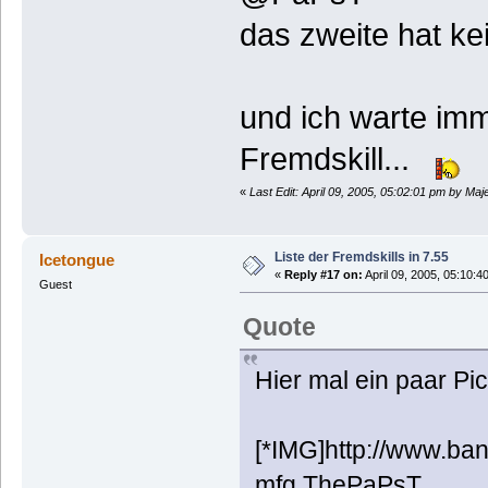
das zweite hat ke
und ich warte imm
Fremdskill...
«
Last Edit: April 09, 2005, 05:02:01 pm by Maje
Liste der Fremdskills in 7.55
Icetongue
«
Reply #17 on:
April 09, 2005, 05:10:4
Guest
Quote
Hier mal ein paar Pic
[*IMG]http://www.ban
mfg ThePaPsT