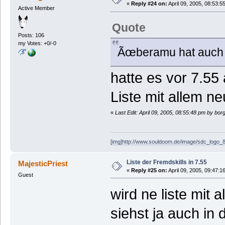
«
Reply #24 on:
April 09, 2005, 08:53:5
Active Member
Quote
Posts: 106
my Votes: +0/-0
Ãœberamu hat auch 
hatte es vor 7.5
Liste mit allem n
«
Last Edit: April 09, 2005, 08:55:48 pm by bo
[img]http://www.souldoom.de/image/sdc_logo_8
Liste der Fremdskills in 7.55
MajesticPriest
«
Reply #25 on:
April 09, 2005, 09:47:1
Guest
wird ne liste mit 
siehst ja auch in 