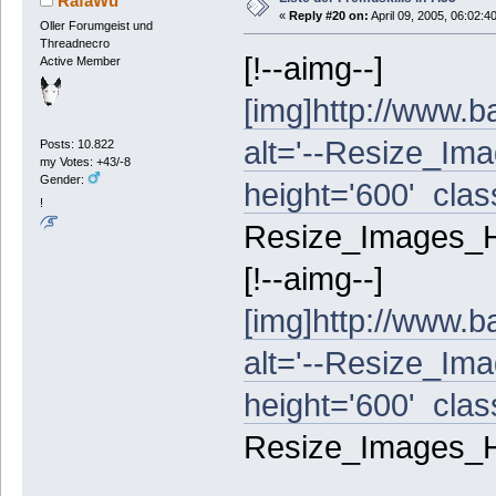
RafaWu
«
Reply #20 on:
April 09, 2005, 06:02:4
Oller Forumgeist und
Threadnecro
[!--aimg--]
Active Member
[img]http://www.ba
alt='--Resize_Ima
Posts: 10.822
my Votes: +43/-8
Gender:
height='600' class
!
Resize_Images_Hin
[!--aimg--]
[img]http://www.ba
alt='--Resize_Ima
height='600' class
Resize_Images_Hin