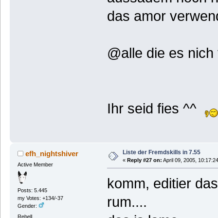
das amor verwende
@alle die es nich 
Ihr seid fies ^^
Liste der Fremdskills in 7.55
efh_nightshiver
«
Reply #27 on:
April 09, 2005, 10:17:2
Active Member
komm, editier das
Posts: 5.445
rum....
my Votes: +134/-37
Gender:
Rebell