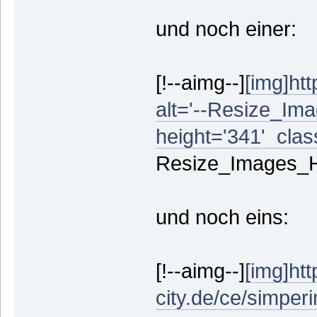
und noch einer:
[!--aimg--]
[img]htt
alt='--Resize_Ima
height='341' class
Resize_Images_Hin
und noch eins:
[!--aimg--]
[img]htt
city.de/ce/simperi