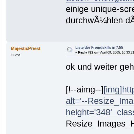
einige unique-scr
durchwÃ¼hlen dÃ
Liste der Fremdskills in 7.55
MajesticPriest
«
Reply #29 on:
April 09, 2005, 10:33:2
Guest
ok und weiter geh
[!--aimg--]
[img]ht
alt='--Resize_Ima
height='348' class
Resize_Images_Hin