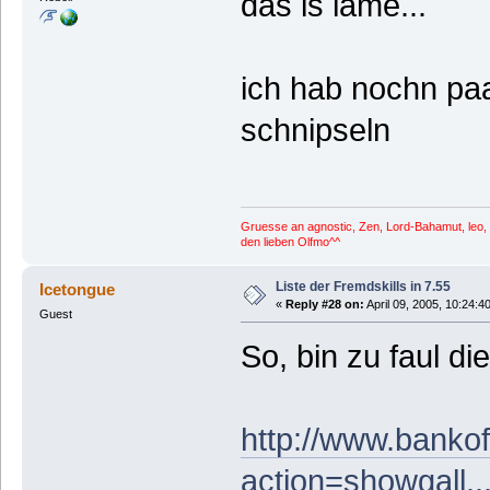
das is lame...
ich hab nochn paa
schnipseln
Gruesse an agnostic, Zen, Lord-Bahamut, leo, I
den lieben Olfmo^^
Liste der Fremdskills in 7.55
Icetongue
«
Reply #28 on:
April 09, 2005, 10:24:4
Guest
So, bin zu faul d
http://www.bankof
action=showgall