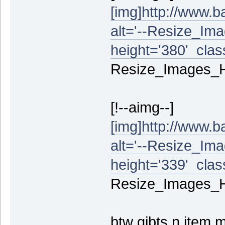
[img]http://www.b
alt='--Resize_Ima
height='380' class
Resize_Images_Hin
[!--aimg--]
[img]http://www.b
alt='--Resize_Ima
height='339' class
Resize_Images_Hin
btw gibts n item m