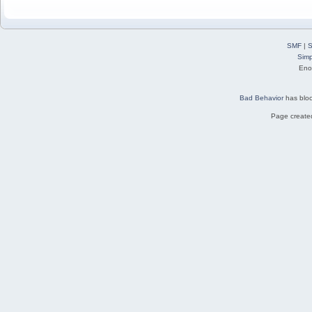
SMF
|
S
Simp
Eno
Bad Behavior
has blo
Page created