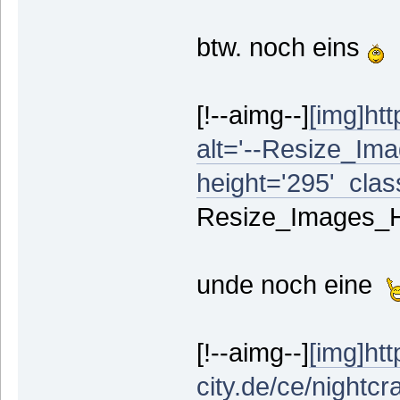
btw. noch eins
[!--aimg--]
[img]htt
alt='--Resize_Ima
height='295' class
Resize_Images_Hin
unde noch eine
[!--aimg--]
[img]htt
city.de/ce/nightcra