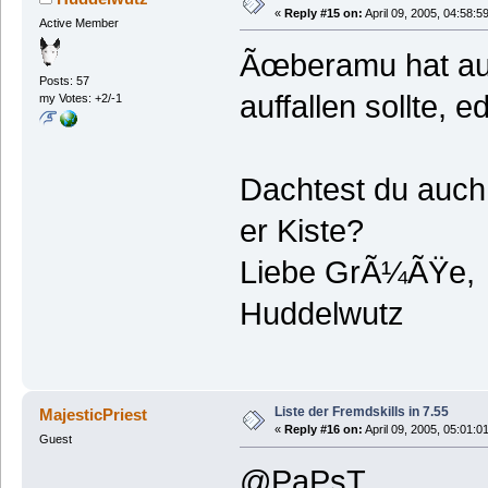
«
Reply #15 on:
April 09, 2005, 04:58:5
Active Member
Ãœberamu hat auc
Posts: 57
auffallen sollte, ed
my Votes: +2/-1
Dachtest du auch 
er Kiste?
Liebe GrÃ¼ÃŸe,
Huddelwutz
Liste der Fremdskills in 7.55
MajesticPriest
«
Reply #16 on:
April 09, 2005, 05:01:0
Guest
@PaPsT