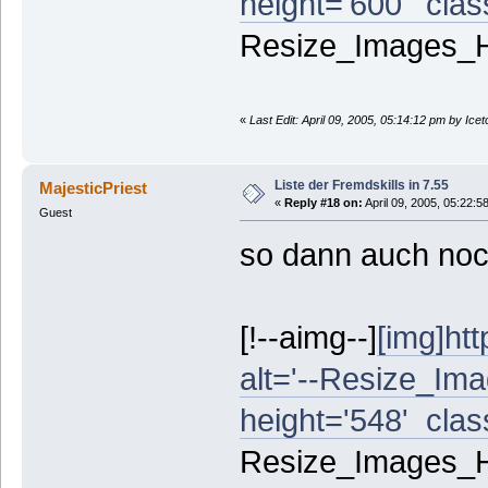
height='600' class
Resize_Images_Hin
«
Last Edit: April 09, 2005, 05:14:12 pm by Ice
Liste der Fremdskills in 7.55
MajesticPriest
«
Reply #18 on:
April 09, 2005, 05:22:5
Guest
so dann auch noch
[!--aimg--]
[img]htt
alt='--Resize_Ima
height='548' class
Resize_Images_Hin