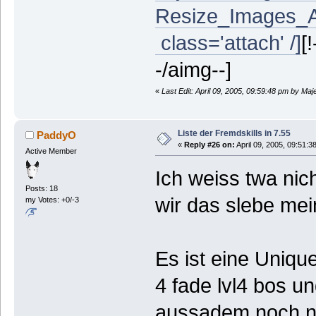
Resize_Images_Alt
class='attach' /]
[
-/aimg--]
«
Last Edit: April 09, 2005, 09:59:48 pm by Maje
Liste der Fremdskills in 7.55
PaddyO
«
Reply #26 on:
April 09, 2005, 09:51:3
Active Member
Ich weiss twa nich
Posts: 18
wir das slebe mei
my Votes: +0/-3
Es ist eine Uniqu
4 fade lvl4 bos u
aussadem noch 