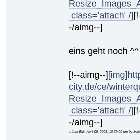
Resize_Images_Alt
class='attach' /]
[
-/aimg--]
eins geht noch ^^
[!--aimg--]
[img]htt
city.de/ce/winterqu
Resize_Images_Alt
class='attach' /]
[
-/aimg--]
«
Last Edit: April 09, 2005, 10:39:00 pm by Maje