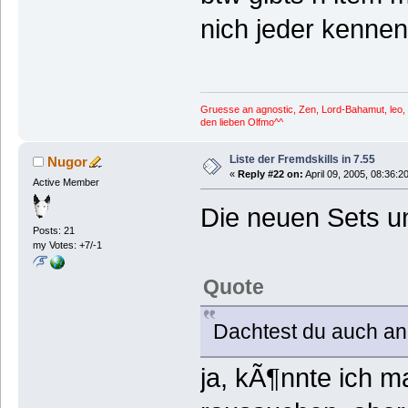
nich jeder kenne
Gruesse an agnostic, Zen, Lord-Bahamut, leo, I
den lieben Olfmo^^
Liste der Fremdskills in 7.55
Nugor
«
Reply #22 on:
April 09, 2005, 08:36:2
Active Member
Die neuen Sets un
Posts: 21
my Votes: +7/-1
Quote
Dachtest du auch an 
ja, kÃ¶nnte ich m