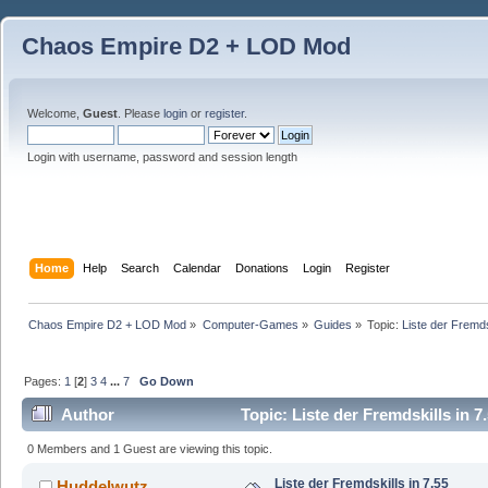
Chaos Empire D2 + LOD Mod
Welcome,
Guest
. Please
login
or
register
.
Login with username, password and session length
Home
Help
Search
Calendar
Donations
Login
Register
Chaos Empire D2 + LOD Mod
»
Computer-Games
»
Guides
»
Topic:
Liste der Fremds
Pages:
1
[
2
]
3
4
...
7
Go Down
Author
Topic: Liste der Fremdskills in 
0 Members and 1 Guest are viewing this topic.
Liste der Fremdskills in 7.55
Huddelwutz