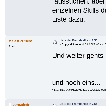
raussuchen, aber
einzelnen Skills 
Liste dazu.
Liste der Fremdskills in 7.55
MajesticPriest
«
Reply #23 on:
April 09, 2005, 08:49:1
Guest
Und weiter geht
und noch eins...
«
Last Edit: May 01, 2005, 12:31:02 am by Maje
Liste der Fremdskills in 7.55
borgadmin