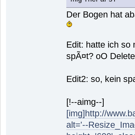
Der Bogen hat aba
Edit: hatte ich s
spÃ¤t? oO Delete
Edit2: so, kein s
[!--aimg--]
[img]http://www.b
alt='--Resize_Ima