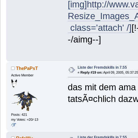
[img]http://www.va
Resize_Images_Alt
class='attach' /]
[
-/aimg--]
Liste der Fremdskills in 7.55
ThePaPsT
«
Reply #19 on:
April 09, 2005, 05:37:2
Active Member
das mit dem ama sk
tatsÃ¤chlich daz
Posts: 421
my Votes: +20/-13
Liste der Fremdskills in 7.55