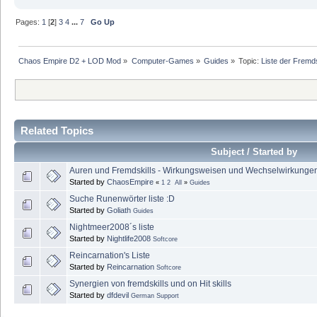
Pages:
1
[
2
]
3
4
...
7
Go Up
Chaos Empire D2 + LOD Mod
»
Computer-Games
»
Guides
»
Topic:
Liste der Fremds
Related Topics
Subject / Started by
Auren und Fremdskills - Wirkungsweisen und Wechselwirkunge
Started by
ChaosEmpire
«
1
2
All
»
Guides
Suche Runenwörter liste :D
Started by
Goliath
Guides
Nightmeer2008´s liste
Started by
Nightlife2008
Softcore
Reincarnation's Liste
Started by
Reincarnation
Softcore
Synergien von fremdskills und on Hit skills
Started by
dfdevil
German Support