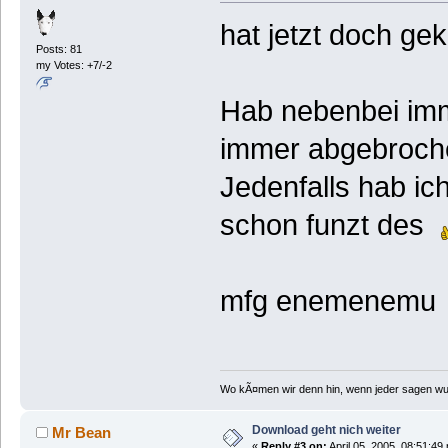
hat jetzt doch ge
Posts: 81
my Votes: +7/-2
Hab nebenbei imm
immer abgebroc
Jedenfalls hab ic
schon funzt des
mfg enemenemu
Wo kÃ¤men wir denn hin, wenn jeder sagen wu
Download geht nich weiter
Mr Bean
«
Reply #3 on:
April 05, 2005, 08:51:49