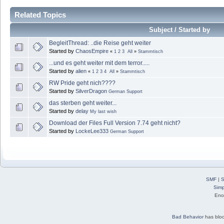
Related Topics
Subject / Started by
BegleitThread: ..die Reise geht weiter
Started by
ChaosEmpire
«
1
2
3
All
»
Stammtisch
...und es geht weiter mit dem terror.....
Started by
alien
«
1
2
3
4
All
»
Stammtisch
RW Pride geht nich????
Started by
SilverDragon
German Support
das sterben geht weiter...
Started by
delay
My last wish
Download der Files Full Version 7.74 geht nicht?
Started by
LockeLee333
German Support
SMF
|
S
Simp
Eno
Bad Behavior
has blo