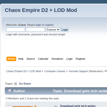
Chaos Empire D2 + LOD Mod
Welcome,
Guest
. Please
login
or
register
.
Login with username, password and session length
Home
Help
Search
Calendar
Donations
Login
Register
Chaos Empire D2 + LOD Mod
»
Computer-Games
»
German Support
(Moderators:
P
Pages: [
1
]
Go Down
Author
Topic: Download geht nich weite
0 Members and 1 Guest are viewing this topic.
Download geht nich weiter
enemenemu