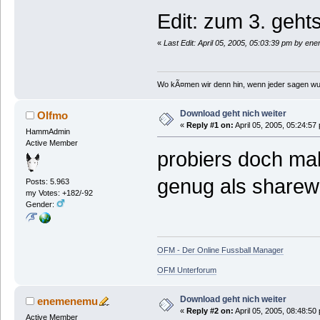
Edit: zum 3. gehts
«
Last Edit: April 05, 2005, 05:03:39 pm by e
Wo kÃ¤men wir denn hin, wenn jeder sagen wu
Download geht nich weiter
Olfmo
«
Reply #1 on:
April 05, 2005, 05:24:57
HammAdmin
Active Member
probiers doch ma
genug als sharewa
Posts: 5.963
my Votes: +182/-92
Gender:
OFM - Der Online Fussball Manager
OFM Unterforum
Download geht nich weiter
enemenemu
«
Reply #2 on:
April 05, 2005, 08:48:50
Active Member