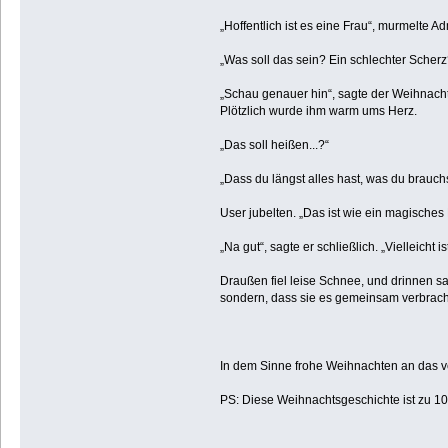
„Hoffentlich ist es eine Frau“, murmelte A
„Was soll das sein? Ein schlechter Scherz
„Schau genauer hin“, sagte der Weihnach
Plötzlich wurde ihm warm ums Herz.
„Das soll heißen...?“
„Dass du längst alles hast, was du brauc
User jubelten. „Das ist wie ein magische
„Na gut“, sagte er schließlich. „Vielleicht
Draußen fiel leise Schnee, und drinnen sa
sondern, dass sie es gemeinsam verbrac
In dem Sinne frohe Weihnachten an das 
PS: Diese Weihnachtsgeschichte ist zu 1