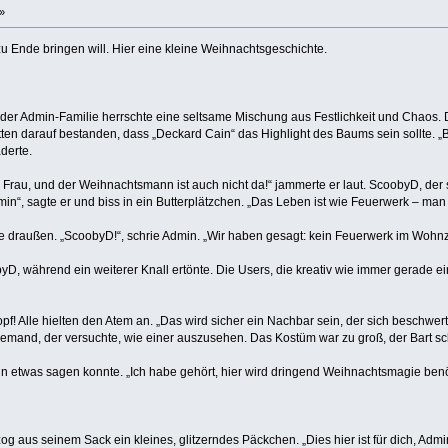
»
 Ende bringen will. Hier eine kleine Weihnachtsgeschichte.
er Admin-Familie herrschte eine seltsame Mischung aus Festlichkeit und Chaos. 
ten darauf bestanden, dass „Deckard Cain“ das Highlight des Baums sein sollte. „B
derte.
ne Frau, und der Weihnachtsmann ist auch nicht da!“ jammerte er laut. ScoobyD, der
in“, sagte er und biss in ein Butterplätzchen. „Das Leben ist wie Feuerwerk – ma
e draußen. „ScoobyD!“, schrie Admin. „Wir haben gesagt: kein Feuerwerk im Wohn
obyD, während ein weiterer Knall ertönte. Die Users, die kreativ wie immer gerade e
klopf! Alle hielten den Atem an. „Das wird sicher ein Nachbar sein, der sich beschwe
mand, der versuchte, wie einer auszusehen. Das Kostüm war zu groß, der Bart sch
dmin etwas sagen konnte. „Ich habe gehört, hier wird dringend Weihnachtsmagie benöt
aus seinem Sack ein kleines, glitzerndes Päckchen. „Dies hier ist für dich, Admin“, 