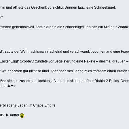
dmin und öffnete das Geschenk vorsichtig. Drinnen lag... eine Schneekugel.
?“
tsmann geheimnisvoll. Admin drehte die Schneekugel und sah ein Miniatur-Wohnzi
hst“, sagte der Weihnachtsmann lächelnd und verschwand, bevor jemand eine Frage
s Easter Egg!“ ScoobyD zündete vor Begeisterung eine Rakete – diesmal draußen – 
 ist Weihnachten gar nicht so übel. Aber nächstes Jahr gibt es trotzdem einen Braten.
ßen sie alle zusammen, lachten, aßen und diskutierten über Diablo-2-Builds. Denn 
hten. 🎄❤✨
verbliebene Leben im Chaos Empire
00% KI unfrei