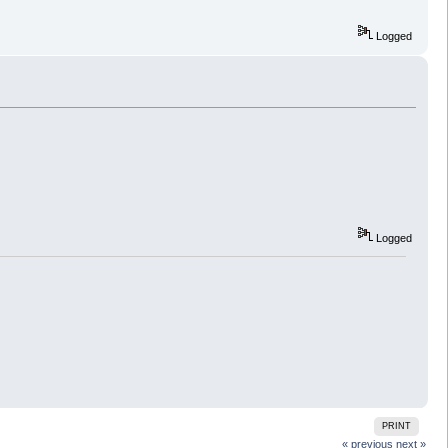
Logged
Logged
PRINT
« previous
next »