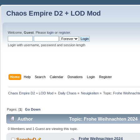
Chaos Empire D2 + LOD Mod
Welcome,
Guest
. Please
login
or
register
.
Login with username, password and session length
Home
Help
Search
Calendar
Donations
Login
Register
Chaos Empire D2 + LOD Mod
»
Daily Chaos
»
Neuigkeiten
»
Topic:
Frohe Weihnacht
Pages: [
1
]
Go Down
Author
Topic: Frohe Weihnachten 2024 
0 Members and 1 Guest are viewing this topic.
Frohe Weihnachten 2024
ScoobyD