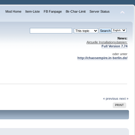
Mod Home
Item-Liste
FB Fanpage
8k-Char-Limit
Server Status
News:
Aktuelle Installationsdateien:
Full Version 7.74
oder unter
http://chaosempire.in-berlin.de/
« previous
next »
PRINT