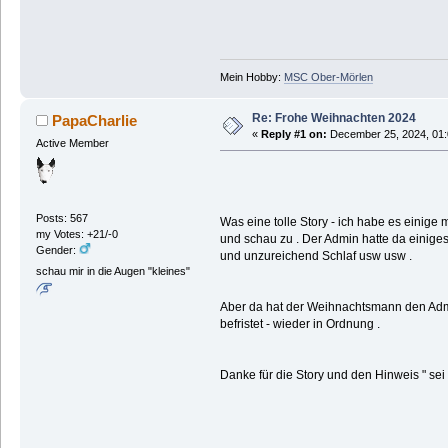
Mein Hobby:
MSC Ober-Mörlen
Re: Frohe Weihnachten 2024
PapaCharlie
«
Reply #1 on:
December 25, 2024, 01:
Active Member
Posts: 567
Was eine tolle Story - ich habe es einige
my Votes: +21/-0
und schau zu . Der Admin hatte da einiges
Gender:
und unzureichend Schlaf usw usw .
schau mir in die Augen "kleines"
Aber da hat der Weihnachtsmann den Admi
befristet - wieder in Ordnung .
Danke für die Story und den Hinweis " sei