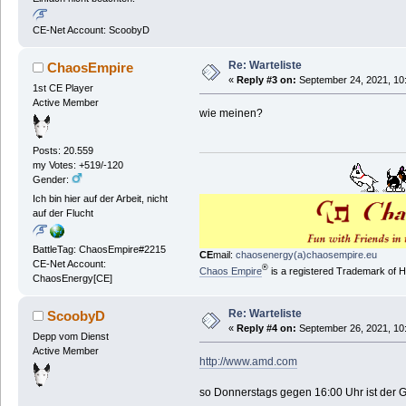
CE-Net Account: ScoobyD
Re: Warteliste
ChaosEmpire
«
Reply #3 on:
September 24, 2021, 10
1st CE Player
Active Member
wie meinen?
Posts: 20.559
my Votes: +519/-120
Gender:
Ich bin hier auf der Arbeit, nicht
auf der Flucht
BattleTag: ChaosEmpire#2215
CE
mail:
chaosenergy(a)chaosempire.eu
CE-Net Account:
®
Chaos Empire
is a registered Trademark of
ChaosEnergy[CE]
Re: Warteliste
ScoobyD
«
Reply #4 on:
September 26, 2021, 10
Depp vom Dienst
Active Member
http://www.amd.com
so Donnerstags gegen 16:00 Uhr ist der G