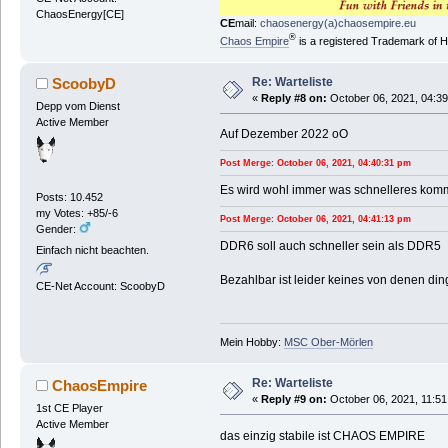
ChaosEnergy[CE]
CE
mail:
chaosenergy(a)chaosempire.eu
®
Chaos Empire
is a registered Trademark of
Re: Warteliste
ScoobyD
«
Reply #8 on:
October 06, 2021, 04:39
Depp vom Dienst
Active Member
Auf Dezember 2022 oO
Post Merge: October 06, 2021, 04:40:31 pm
Es wird wohl immer was schnelleres komme
Posts: 10.452
my Votes: +85/-6
Post Merge: October 06, 2021, 04:41:13 pm
Gender:
DDR6 soll auch schneller sein als DDR5
Einfach nicht beachten.
Bezahlbar ist leider keines von denen din
CE-Net Account: ScoobyD
Mein Hobby:
MSC Ober-Mörlen
Re: Warteliste
ChaosEmpire
«
Reply #9 on:
October 06, 2021, 11:51
1st CE Player
Active Member
das einzig stabile ist CHAOS EMPIRE