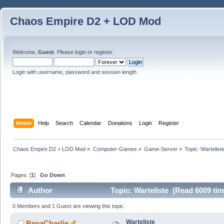
Chaos Empire D2 + LOD Mod
Welcome,
Guest
. Please
login
or
register
.
Login with username, password and session length
Home
Help
Search
Calendar
Donations
Login
Register
Chaos Empire D2 + LOD Mod
»
Computer-Games
»
Game-Server
»
Topic:
Warteliste
Pages: [
1
]
Go Down
Author
Topic: Warteliste (Read 6009 tim
0 Members and 1 Guest are viewing this topic.
Warteliste
PapaCharlie