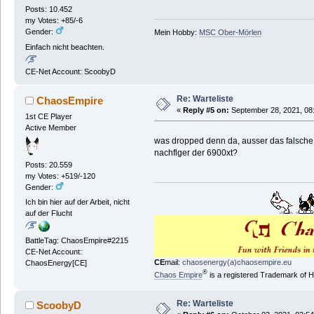
Posts: 10.452
my Votes: +85/-6
Gender:
Mein Hobby:
MSC Ober-Mörlen
Einfach nicht beachten.
CE-Net Account: ScoobyD
Re: Warteliste
ChaosEmpire
«
Reply #5 on:
September 28, 2021, 08
1st CE Player
Active Member
was dropped denn da, ausser das falsch
nachflger der 6900xt?
Posts: 20.559
my Votes: +519/-120
Gender:
Ich bin hier auf der Arbeit, nicht
auf der Flucht
BattleTag: ChaosEmpire#2215
CE-Net Account:
CE
mail:
chaosenergy(a)chaosempire.eu
ChaosEnergy[CE]
®
Chaos Empire
is a registered Trademark of
Re: Warteliste
ScoobyD