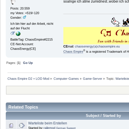
soalnge ich atme zumidnest..wobei ich sc
Posts: 20.559
my Votes: +519/-120
Gender:
Ich bin hier auf der Arbeit, nicht
auf der Flucht
BattleTag: ChaosEmpire#2215
CE-Net Account:
CE
mail:
chaosenergy(a)chaosempire.eu
ChaosEnergy[CE]
®
Chaos Empire
is a registered Trademark of
Pages: [
1
]
Go Up
Chaos Empire D2 + LOD Mod
»
Computer-Games
»
Game-Server
»
Topic:
Warteliste
Related Topics
Subject / Started by
Warteliste beim Erstellen
Started by
rallemod
German Support