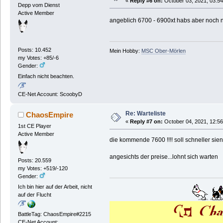
«
Reply #6 on:
October 03, 2021, 03:54
Depp vom Dienst
Active Member
angeblich 6700 - 6900xt habs aber noch
Posts: 10.452
Mein Hobby:
MSC Ober-Mörlen
my Votes: +85/-6
Gender:
Einfach nicht beachten.
CE-Net Account: ScoobyD
Re: Warteliste
ChaosEmpire
«
Reply #7 on:
October 04, 2021, 12:56
1st CE Player
Active Member
die kommende 7600 !!!! soll schneller sien
angesichts der preise...lohnt sich warten
Posts: 20.559
my Votes: +519/-120
Gender:
Ich bin hier auf der Arbeit, nicht
auf der Flucht
BattleTag: ChaosEmpire#2215
CE-Net Account: