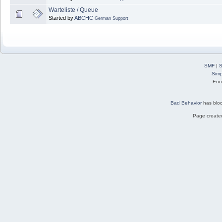
Warteliste / Queue
Started by
ABCHC
German Support
SMF
|
S
Simp
Eno
Bad Behavior
has blo
Page created