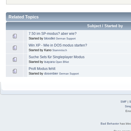
Related Topics
Subject / Started by
7.50 im SP-modus? aber wie?
Started by
bloodlet
German Support
Win XP - Wie in DOS modus starten?
Started by Kano
Stammtisch
Suche Sets für Singleplayer Modus
Started by
isayara
Open BNet
Profi Modus fehlt
Started by
dosenbier
German Support
SMF
|
S
Simp
Eno
Bad Behavior
has blo