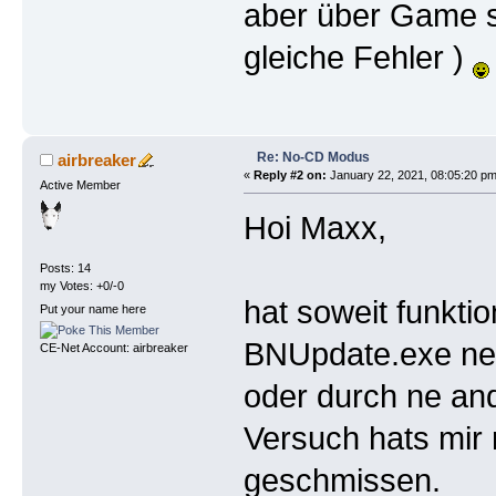
aber über Game s
gleiche Fehler )
Re: No-CD Modus
airbreaker
«
Reply #2 on:
January 22, 2021, 08:05:20 pm
Active Member
Hoi Maxx,
Posts: 14
my Votes: +0/-0
hat soweit funkti
Put your name here
BNUpdate.exe ne
CE-Net Account: airbreaker
oder durch ne an
Versuch hats mir
geschmissen.