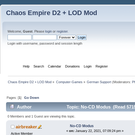
Chaos Empire D2 + LOD Mod
Welcome,
Guest
. Please
login
or
register
.
Login with username, password and session length
Home
Help
Search
Calendar
Donations
Login
Register
Chaos Empire D2 + LOD Mod
»
Computer-Games
»
German Support
(Moderators:
P
Pages: [
1
]
Go Down
Author
Topic: No-CD Modus (Read 5715
0 Members and 1 Guest are viewing this topic.
No-CD Modus
airbreaker
«
on:
January 22, 2021, 07:09:24 pm »
Active Member