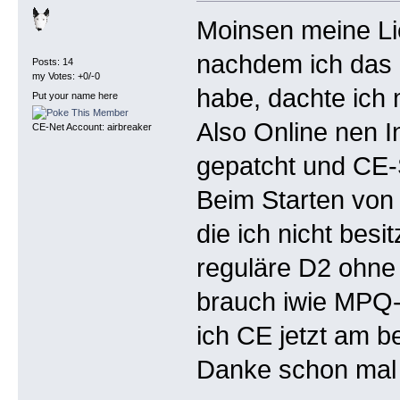
Moinsen meine Li
nachdem ich das 
Posts: 14
my Votes: +0/-0
habe, dachte ich 
Put your name here
Also Online nen In
CE-Net Account: airbreaker
gepatcht und CE-
Beim Starten von 
die ich nicht besi
reguläre D2 ohne 
brauch iwie MPQ-
ich CE jetzt am b
Danke schon mal 