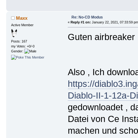
Re: No-CD Modus
Maxx
«
Reply #1 on:
January 22, 2021, 07:33:59 pm
Active Member
Guten airbreaker
Posts: 167
my Votes: +0/-0
Gender:
Also , Ich downlo
https://diablo3.i
Diablo-II-1-12a-Di
gedownloadet , da
Datei von Ce Inst
machen und schon 