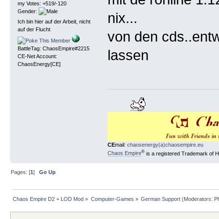
my Votes: +519/-120
Gender:
nix...
Ich bin hier auf der Arbeit, nicht
auf der Flucht
von den cds..entw
BattleTag: ChaosEmpire#2215
lassen
CE-Net Account:
ChaosEnergy[CE]
CE
mail:
chaosenergy(a)chaosempire.eu
®
Chaos Empire
is a registered Trademark of
Pages: [
1
]
Go Up
Chaos Empire D2 + LOD Mod
»
Computer-Games
»
German Support
(Moderators:
P