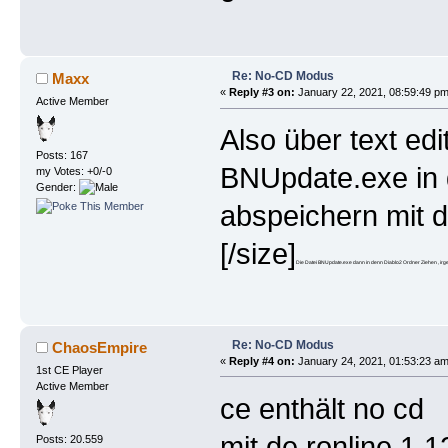
Re: No-CD Modus
Maxx
«
Reply #3 on:
January 22, 2021, 08:59:49 pm
Active Member
Also über text edi
Posts: 167
BNUpdate.exe in d
my Votes: +0/-0
Gender:
abspeichern mit
[/size]
Die Datei BNUpdate.exe dann in denn Diablo2 Ordner Ziehen , irge
Re: No-CD Modus
ChaosEmpire
«
Reply #4 on:
January 24, 2021, 01:53:23 am
1st CE Player
Active Member
ce enthält no cd
mit de ronline 1
Posts: 20.559