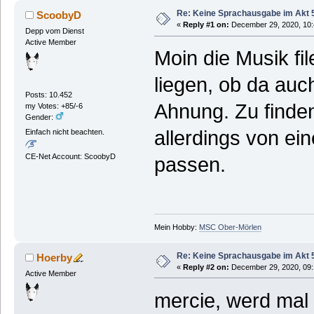
Re: Keine Sprachausgabe im Akt 
ScoobyD
«
Reply #1 on:
December 29, 2020, 10:
Depp vom Dienst
Active Member
Moin die Musik fi
liegen, ob da auc
Posts: 10.452
Ahnung. Zu finde
my Votes: +85/-6
Gender:
allerdings von e
Einfach nicht beachten.
CE-Net Account: ScoobyD
passen.
Mein Hobby:
MSC Ober-Mörlen
Re: Keine Sprachausgabe im Akt 
Hoerby
«
Reply #2 on:
December 29, 2020, 09:
Active Member
mercie, werd mal