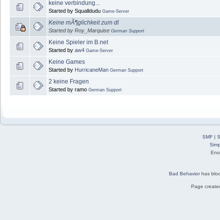
keine verbindung...
Started by Squalldudu
Game-Server
Keine mÃ¶glichkeit zum dl
Started by Roy_Marquise
German Support
Keine Spieler im B.net
Started by
aw4
Game-Server
Keine Games
Started by
HurricaneMan
German Support
2 keine Fragen
Started by ramo
German Support
SMF
|
S
Simp
Eno
Bad Behavior
has blo
Page created