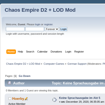
Chaos Empire D2 + LOD Mod
Welcome,
Guest
. Please
login
or
register
.
Login with username, password and session length
Home
Help
Search
Calendar
Donations
Login
Register
Chaos Empire D2 + LOD Mod
»
Computer-Games
»
German Support
(Moderators:
P
Pages: [
1
]
Go Down
Author
Topic: Keine Sprachausgabe im 
0 Members and 1 Guest are viewing this topic.
Keine Sprachausgabe im Akt 5
Hoerby
«
on:
December 29, 2020, 06:35:05 am 
Active Member