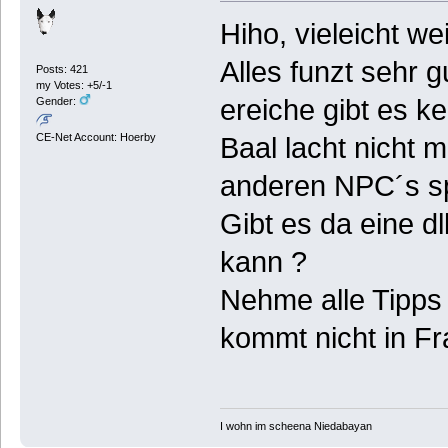
Hiho, vieleicht w
Alles funzt sehr g
Posts: 421
my Votes: +5/-1
ereiche gibt es 
Gender:
CE-Net Account: Hoerby
Baal lacht nicht 
anderen NPC´s sp
Gibt es da eine dl
kann ?
Nehme alle Tipps 
kommt nicht in Fr
I wohn im scheena Niedabayan