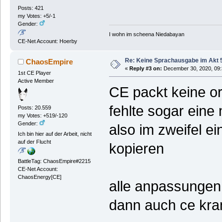
Posts: 421
my Votes: +5/-1
Gender:
I wohn im scheena Niedabayan
CE-Net Account: Hoerby
Re: Keine Sprachausgabe im Akt 
ChaosEmpire
«
Reply #3 on:
December 30, 2020, 09:
1st CE Player
Active Member
CE packt keine o
fehlte sogar eine
Posts: 20.559
my Votes: +519/-120
Gender:
also im zweifel ei
Ich bin hier auf der Arbeit, nicht
auf der Flucht
kopieren
BattleTag: ChaosEmpire#2215
CE-Net Account:
ChaosEnergy[CE]
alle anpassungen s
dann auch ce kram