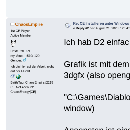
Re: CE Installieren unter Windows
ChaosEmpire
«
Reply #2 on:
August 21, 2020, 12:54:
1st CE Player
Active Member
Ich hab D2 einfac
Posts: 20.559
my Votes: +519/-120
Gender:
Grafik ist mit dem
Ich bin hier auf der Arbeit, nicht
auf der Flucht
3dgfx (also openg
BattleTag: ChaosEmpire#2215
CE-Net Account:
ChaosEnergy[CE]
"C:\Games\Diablo 
window)