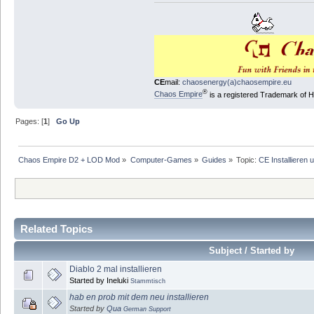
CE
mail:
chaosenergy(a)chaosempire.eu
®
Chaos Empire
is a registered Trademark of
Pages: [
1
]
Go Up
Chaos Empire D2 + LOD Mod
»
Computer-Games
»
Guides
»
Topic:
CE Installieren
Related Topics
Subject / Started by
Diablo 2 mal installieren
Started by Ineluki
Stammtisch
hab en prob mit dem neu installieren
Started by
Qua
German Support