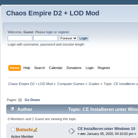
Chaos Empire D2 + LOD Mod
Welcome,
Guest
. Please
login
or
register
.
Login with username, password and session length
Home
Help
Search
Calendar
Donations
Login
Register
Chaos Empire D2 + LOD Mod
»
Computer-Games
»
Guides
»
Topic:
CE Installieren
Pages: [
1
]
Go Down
Author
Topic: CE Installieren unter Wi
0 Members and 1 Guest are viewing this topic.
CE Installieren unter Windows 10
Botschi
«
on:
January 05, 2020, 04:10:02 pm »
Active Member