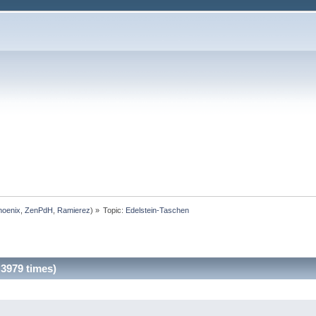
hoenix
,
ZenPdH
,
Ramierez
) »
Topic:
Edelstein-Taschen
3979 times)