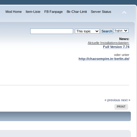
Mod Home
Item-Liste
FB Fanpage
8k-Char-Limit
Server Status
News:
Aktuelle Installationsdateien:
Full Version 7.74
oder unter
http://chaosempire.in-berlin.de/
« previous
next »
PRINT