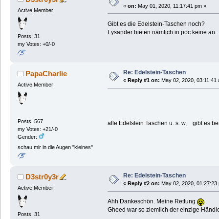
«
on:
May 01, 2020, 11:17:41 pm »
Active Member
Gibt es die Edelstein-Taschen noch?
Lysander bieten nämlich in poc keine an.
Posts: 31
my Votes: +0/-0
Re: Edelstein-Taschen
PapaCharlie
«
Reply #1 on:
May 02, 2020, 03:11:41
Active Member
Posts: 567
alle Edelstein Taschen u. s. w, gibt es
my Votes: +21/-0
Gender:
schau mir in die Augen "kleines"
Re: Edelstein-Taschen
D3str0y3r
«
Reply #2 on:
May 02, 2020, 01:27:23
Active Member
Ahh Dankeschön. Meine Rettung
Gheed war so ziemlich der einzige Händler
Posts: 31