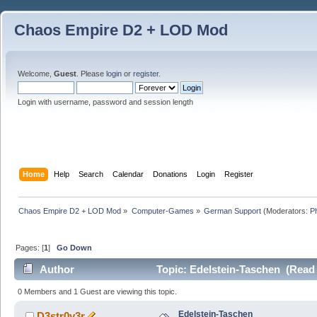
Chaos Empire D2 + LOD Mod
Welcome,
Guest
. Please
login
or
register
.
Login with username, password and session length
Home
Help
Search
Calendar
Donations
Login
Register
Chaos Empire D2 + LOD Mod
»
Computer-Games
»
German Support
(Moderators:
P
Pages: [
1
]
Go Down
Author
Topic: Edelstein-Taschen (Read 
0 Members and 1 Guest are viewing this topic.
Edelstein-Taschen
D3str0y3r