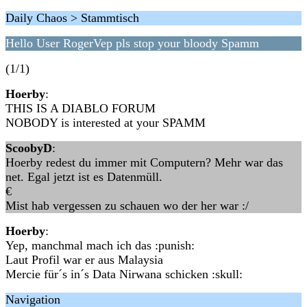
Daily Chaos > Stammtisch
Hello User RogerVep pls stop your bloody Spamm
(1/1)
Hoerby
:
THIS IS A DIABLO FORUM
NOBODY is interested at your SPAMM
ScoobyD
:
Hoerby redest du immer mit Computern? Mehr war das
net. Egal jetzt ist es Datenmüll.
€
Mist hab vergessen zu schauen wo der her war :/
Hoerby
:
Yep, manchmal mach ich das :punish:
Laut Profil war er aus Malaysia
Mercie für´s in´s Data Nirwana schicken :skull:
Navigation