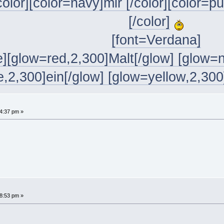
color][color=navy]mir [/color][color=pu
[/color]
[font=Verdana]
][glow=red,2,300]Malt[/glow] [glow=n
,2,300]ein[/glow] [glow=yellow,2,300]B
4:37 pm »
8:53 pm »