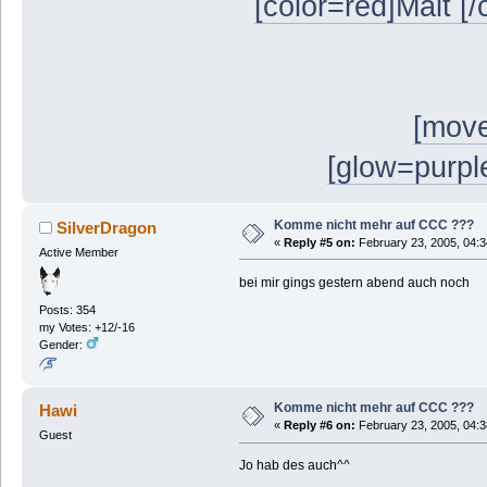
[color=red]Malt [/
[move
[glow=purple
Komme nicht mehr auf CCC ???
SilverDragon
«
Reply #5 on:
February 23, 2005, 04:3
Active Member
bei mir gings gestern abend auch noch
Posts: 354
my Votes: +12/-16
Gender:
Komme nicht mehr auf CCC ???
Hawi
«
Reply #6 on:
February 23, 2005, 04:3
Guest
Jo hab des auch^^