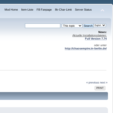
Mod Home
Item-Liste
FB Fanpage
8k-Char-Limit
Server Status
News:
Aktuelle Installationsdateien:
Full Version 7.74
oder unter
http://chaosempire.in-berlin.de/
« previous
next »
PRINT