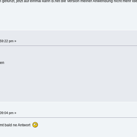
 gefunzt, jetzt auf einmal kann B.net die Version meiner Anwendung nicht mehr ident
:59:22 pm »
eren
:09:04 pm »
mmt bald ne Antwort