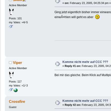
«
on:
February 23, 2005, 04:25:34 pm »
Active Member
Ging jetzt eigentlich bisher immer einwandf
einwÃ¤hlen will geht es aber
Posts: 101
my Votes: +4/-5
Komme nicht mehr auf CCC ???
Viper
«
Reply #1 on:
February 23, 2005, 04:2
Active Member
Bei mir das gleiche. Beim Klick auf Multip
Posts: 117
my Votes: +1/-3
Komme nicht mehr auf CCC ???
Crossfire
«
Reply #2 on:
February 23, 2005, 04:3
Guest