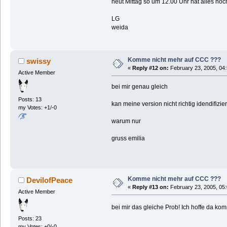
heut Mittag so um 12.00 Uhr hat alles noch
LG
weida
Komme nicht mehr auf CCC ???
swissy
«
Reply #12 on:
February 23, 2005, 04
Active Member
bei mir genau gleich
Posts: 13
kan meine version nicht richtig idendifizi
my Votes: +1/-0
warum nur
gruss emilia
Komme nicht mehr auf CCC ???
DevilofPeace
«
Reply #13 on:
February 23, 2005, 05
Active Member
bei mir das gleiche Prob! Ich hoffe da ko
Posts: 23
my Votes: +0/-0