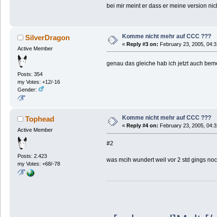
bei mir meint er dass er meine version nic
Komme nicht mehr auf CCC ???
SilverDragon
«
Reply #3 on:
February 23, 2005, 04:3
Active Member
genau das gleiche hab ich jetzt auch beme
Posts: 354
my Votes: +12/-16
Gender:
Komme nicht mehr auf CCC ???
Tophead
«
Reply #4 on:
February 23, 2005, 04:3
Active Member
#2
Posts: 2.423
was mcih wundert weil vor 2 std gings no
my Votes: +68/-78