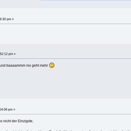
9:30 pm »
:52:12 pm »
ein und baaaammm nix geht mehr
54:06 pm »
s nicht der Einzigste,