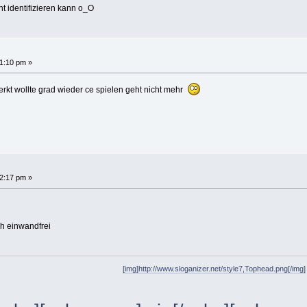
ht identifizieren kann o_O
1:10 pm »
rkt wollte grad wieder ce spielen geht nicht mehr
2:17 pm »
ch einwandfrei
[img]http://www.sloganizer.net/style7,Tophead.png[/img]