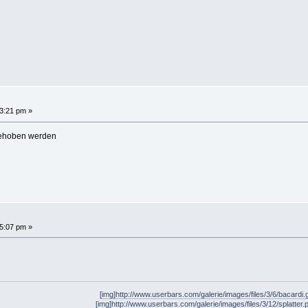
3:21 pm »
 behoben werden
5:07 pm »
d
[img]http://www.userbars.com/galerie/images/files/3/6/bacardi.gi
[img]http://www.userbars.com/galerie/images/files/3/12/splatter.