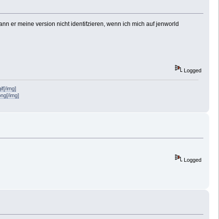
, kann er meine version nicht identifzieren, wenn ich mich auf jenworld
Logged
f[/img]
png[/img]
Logged