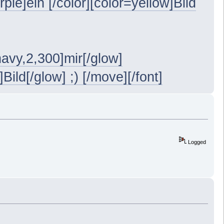
rple]ein [/color][color=yellow]Bild
avy,2,300]mir[/glow]
ild[/glow] ;) [/move][/font]
Logged