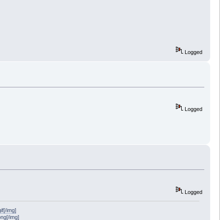
Logged
Logged
Logged
f[/img]
png[/img]