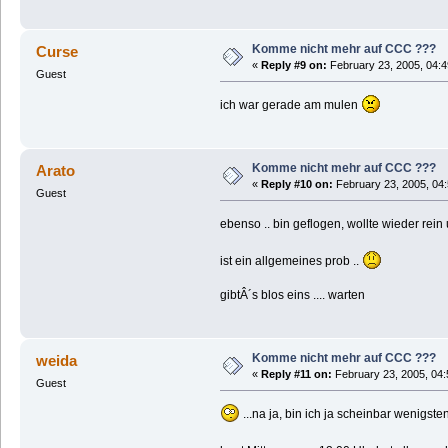
Komme nicht mehr auf CCC ???
Curse
«
Reply #9 on:
February 23, 2005, 04:4
Guest
ich war gerade am mulen
Komme nicht mehr auf CCC ???
Arato
«
Reply #10 on:
February 23, 2005, 04
Guest
ebenso .. bin geflogen, wollte wieder r
ist ein allgemeines prob ..
gibtÂ´s blos eins .... warten
Komme nicht mehr auf CCC ???
weida
«
Reply #11 on:
February 23, 2005, 04:
Guest
...na ja, bin ich ja scheinbar wenigsten