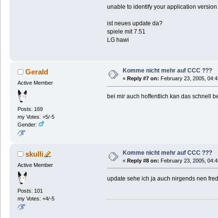
unable to identify your application version
ist neues update da?
spiele mit 7.51
LG hawi
Komme nicht mehr auf CCC ???
Gerald
«
Reply #7 on:
February 23, 2005, 04:4
Active Member
bei mir auch hoffentlich kan das schnell
Posts: 169
my Votes: +5/-5
Gender:
Komme nicht mehr auf CCC ???
skulli
«
Reply #8 on:
February 23, 2005, 04:4
Active Member
update sehe ich ja auch nirgends nen fre
Posts: 101
my Votes: +4/-5