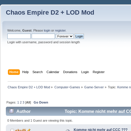
Chaos Empire D2 + LOD Mod
Welcome,
Guest
. Please
login
or
register
.
Login with username, password and session length
Home
Help
Search
Calendar
Donations
Login
Register
Chaos Empire D2 + LOD Mod
»
Computer-Games
»
Game-Server
»
Topic:
Komme ni
Pages:
1
2
3
[
All
]
Go Down
Author
Topic: Komme nicht mehr auf C
0 Members and 1 Guest are viewing this topic.
Komme nicht mehr auf CCC ???
skulli