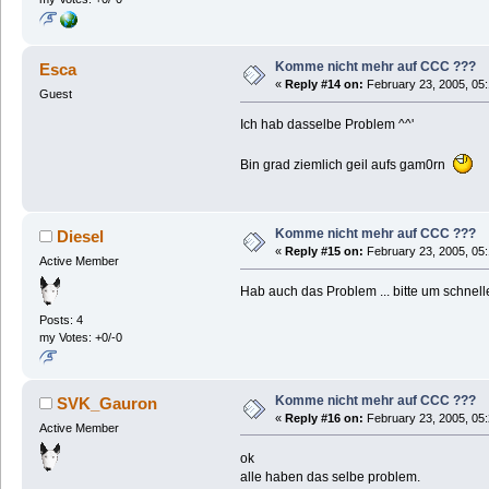
Komme nicht mehr auf CCC ???
Esca
«
Reply #14 on:
February 23, 2005, 05
Guest
Ich hab dasselbe Problem ^^'
Bin grad ziemlich geil aufs gam0rn
Komme nicht mehr auf CCC ???
Diesel
«
Reply #15 on:
February 23, 2005, 05
Active Member
Hab auch das Problem ... bitte um schnell
Posts: 4
my Votes: +0/-0
Komme nicht mehr auf CCC ???
SVK_Gauron
«
Reply #16 on:
February 23, 2005, 05
Active Member
ok
alle haben das selbe problem.