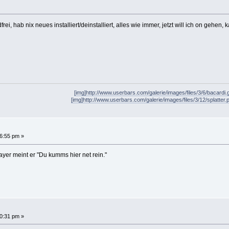
rei, hab nix neues installiert/deinstalliert, alles wie immer, jetzt will ich on gehen
[img]http://www.userbars.com/galerie/images/files/3/6/bacardi.gi
[img]http://www.userbars.com/galerie/images/files/3/12/splatter.
6:55 pm »
layer meint er "Du kumms hier net rein."
0:31 pm »