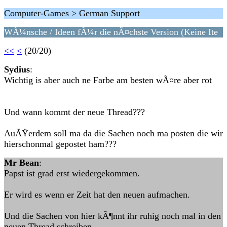
Computer-Games > German Support
WÃ¼nsche / Ideen fÃ¼r die nÃ¤chste Version (Keine Ite
<<
<
(20/20)
Sydius
:
Wichtig is aber auch ne Farbe am besten wÃ¤re aber rot
Und wann kommt der neue Thread???
AuÃŸerdem soll ma da die Sachen noch ma posten die wir
hierschonmal gepostet ham???
Mr Bean
:
Papst ist grad erst wiedergekommen.
Er wird es wenn er Zeit hat den neuen aufmachen.
Und die Sachen von hier kÃ¶nnt ihr ruhig noch mal in den
neuen Thread schreiben.