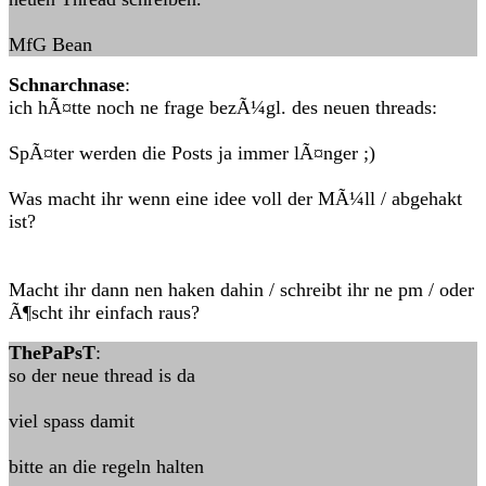
MfG Bean
Schnarchnase
:
ich hÃ¤tte noch ne frage bezÃ¼gl. des neuen threads:
SpÃ¤ter werden die Posts ja immer lÃ¤nger ;)
Was macht ihr wenn eine idee voll der MÃ¼ll / abgehakt
ist?
Macht ihr dann nen haken dahin / schreibt ihr ne pm / oder
Ã¶scht ihr einfach raus?
ThePaPsT
:
so der neue thread is da
viel spass damit
bitte an die regeln halten