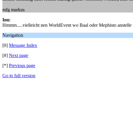
mfg markus
Inu
:
Hmmm.....vielleicht nen WorldEvent wo Baal oder Mephisto anstelle
Navigation
[0]
Message Index
[#]
Next page
[*]
Previous page
Go to full version