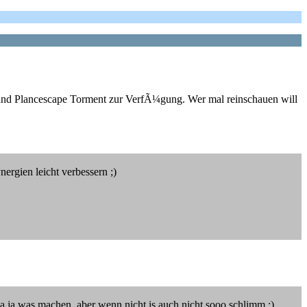
le und Plancescape Torment zur VerfÃ¼gung. Wer mal reinschauen will
gien leicht verbessern ;)
 da ja was machen, aber wenn nicht is auch nicht sooo schlimm :)