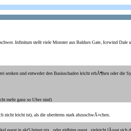
o schwer. Infinitum stellt viele Monster aus Baldurs Gate, Icewind Da
enken und entweder den Basisschaden leicht erhÃ¶hen oder die Syner
cht mehr ganz so Uber sind)
ch nicht leicht ist), als die uberitems stark abzuschwÃ¤chen.
l quest in akt5 bringt nix...oder gidbinn quest.. vieleicht lÃ¤sst sich