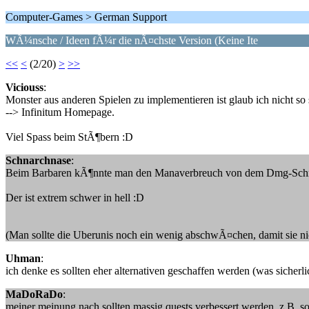
Computer-Games > German Support
WÃ¼nsche / Ideen fÃ¼r die nÃ¤chste Version (Keine Ite
<<
<
(2/20)
>
>>
Viciouss
:
Monster aus anderen Spielen zu implementieren ist glaub ich nicht s
--> Infinitum Homepage.
Viel Spass beim StÃ¶bern :D
Schnarchnase
:
Beim Barbaren kÃ¶nnte man den Manaverbreuch von dem Dmg-Schrei s
Der ist extrem schwer in hell :D
(Man sollte die Uberunis noch ein wenig abschwÃ¤chen, damit sie ni
Uhman
:
ich denke es sollten eher alternativen geschaffen werden (was sicherli
MaDoRaDo
:
meiner meinung nach sollten massig quests verbessert werden, z.B. soke