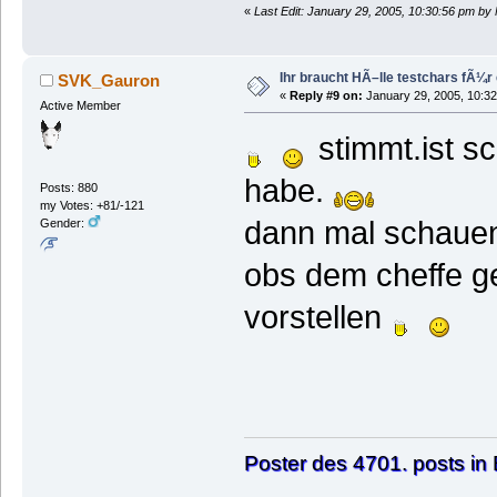
«
Last Edit: January 29, 2005, 10:30:56 pm by
Ihr braucht HÃ–lle testchars fÃ¼r
SVK_Gauron
«
Reply #9 on:
January 29, 2005, 10:32
Active Member
stimmt.ist sc
habe.
Posts: 880
my Votes: +81/-121
dann mal schauen..
Gender:
obs dem cheffe gef
vorstellen
Poster des 4701. posts in