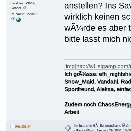
anstellen? Ins Sa
my Votes: +39/-18
Gender:
wirklich keinen s
RL-Name: Jonas K.
wÃ¼rde es aber t
bitte lasst mich n
[img]http://s1.sigamp.com
Ich grÃ¼sse: efh_nightshiv
Snow_Maid, Vandahl, Rado
Sportfreund, Aleksa, einf
Zudem noch ChaosEnergy,
Arbeit
Ihr braucht HÃ–lle testchars fÃ¼r
MotS
«
Reply #6 on:
January 29, 2005, 10:08