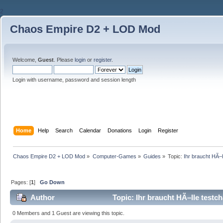
2
Chaos Empire D2 + LOD Mod
Welcome,
Guest
. Please
login
or
register
.
Login with username, password and session length
Home
Help
Search
Calendar
Donations
Login
Register
Chaos Empire D2 + LOD Mod
»
Computer-Games
»
Guides
»
Topic:
Ihr braucht HÃ–
Pages: [
1
]
Go Down
Author
Topic: Ihr braucht HÃ–lle test
0 Members and 1 Guest are viewing this topic.