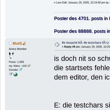
«
Last Edit: January 29, 2005, 10:19:40 pm b
Poster des 4701. posts in
Poster des 88888. posts 
Ihr braucht HÃ–lle testchars fÃ¼r
MotS
«
Reply #8 on:
January 29, 2005, 10:25
Active Member
is doch nit so sc
Posts: 1.058
die startsets fehl
my Votes: +19/-17
Gender:
dem editor, den i
E: die testchars si