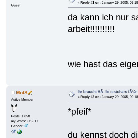
«
Reply #1 on:
January 29, 2005, 09:18
Guest
da kann ich nur 
arbeit!!!!!!!!!!
wie hast das eige
Ihr braucht HÃ–lle testchars fÃ¼r
MotS
«
Reply #2 on:
January 29, 2005, 09:18
Active Member
*pfeif*
Posts: 1.058
my Votes: +19/-17
Gender:
du kennst doch di