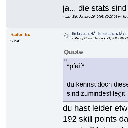
ja... die stats sin
«
Last Edit: January 29, 2005, 09:20:06 pm by
Ihr braucht HÃ–lle testchars fÃ¼r
Radon-Ex
«
Reply #3 on:
January 29, 2005, 09:22
Guest
Quote
*pfeif*
du kennst doch diese 
sind zumindest legit
du hast leider et
192 skill points