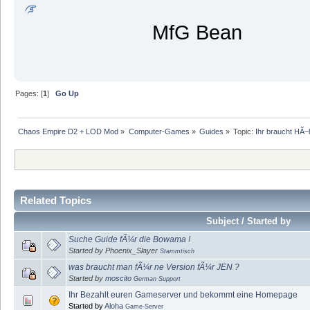
MfG Bean
Pages: [
1
]
Go Up
Chaos Empire D2 + LOD Mod
»
Computer-Games
»
Guides
»
Topic:
Ihr braucht HÃ–
Related Topics
Subject / Started by
Suche Guide fÃ¼r die Bowama !
Started by Phoenix_Slayer
Stammtisch
was braucht man fÃ¼r ne Version fÃ¼r JEN ?
Started by
moscito
German Support
Ihr Bezahlt euren Gameserver und bekommt eine Homepage
Started by
Aloha
Game-Server