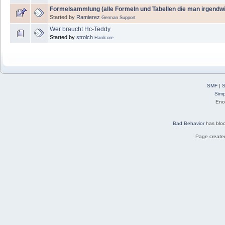
Formelsammlung (alle Formeln und Tabellen die man irgendwi
Started by
Ramierez
German Support
Wer braucht Hc-Teddy
Started by
strolch
Hardcore
SMF
|
S
Simp
Eno
Bad Behavior
has blo
Page created