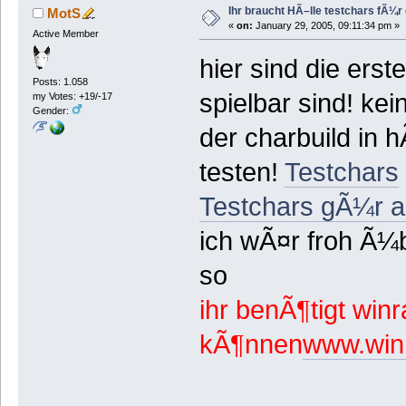
Ihr braucht HÃ–lle testchars fÃ¼r
MotS
«
on:
January 29, 2005, 09:11:34 pm »
Active Member
hier sind die erste
Posts: 1.058
spielbar sind! ke
my Votes: +19/-17
Gender:
der charbuild in 
testen!
Testchars
Testchars gÃ¼r al
ich wÃ¤r froh Ã¼b
so
ihr benÃ¶tigt win
kÃ¶nnen
www.win