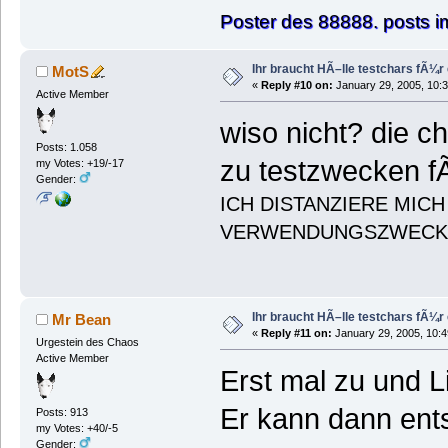
Poster des 88888. posts 
Ihr braucht HÃ–lle testchars fÃ¼r
MotS
«
Reply #10 on:
January 29, 2005, 10:
Active Member
wiso nicht? die ch
Posts: 1.058
zu testzwecken f
my Votes: +19/-17
Gender:
ICH DISTANZIERE MIC
VERWENDUNGSZWECK
Ihr braucht HÃ–lle testchars fÃ¼r
Mr Bean
«
Reply #11 on:
January 29, 2005, 10:4
Urgestein des Chaos
Active Member
Erst mal zu und L
Er kann dann ents
Posts: 913
my Votes: +40/-5
Gender: