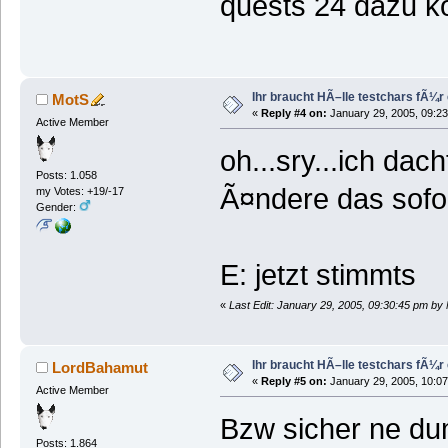
quests 24 dazu 
Ihr braucht HÃ–lle testchars fÃ¼r
MotS
«
Reply #4 on:
January 29, 2005, 09:23
Active Member
oh...sry...ich dac
Posts: 1.058
Ã¤ndere das sofo
my Votes: +19/-17
Gender:
E: jetzt stimmts
«
Last Edit: January 29, 2005, 09:30:45 pm by
Ihr braucht HÃ–lle testchars fÃ¼r
LordBahamut
«
Reply #5 on:
January 29, 2005, 10:07
Active Member
Bzw sicher ne du
Posts: 1.864