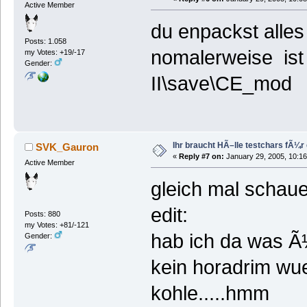
Active Member
du enpackst alles
Posts: 1.058
nomalerweise ist
my Votes: +19/-17
Gender:
II\save\CE_mod
Ihr braucht HÃ–lle testchars fÃ¼r
SVK_Gauron
«
Reply #7 on:
January 29, 2005, 10:16
Active Member
gleich mal schaue
edit:
Posts: 880
my Votes: +81/-121
hab ich da was 
Gender:
kein horadrim wue
kohle.....hmm