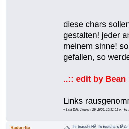
diese chars solle
gestalten! jeder 
meinem sinne! so
gefallen, so werde
..:: edit by Bean :
Links rausgenom
«
Last Edit: January 29, 2005, 10:51:01 pm by
Ihr braucht HÃ–lle testchars fÃ¼r
Radon-Ex