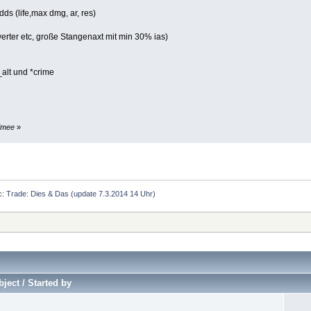
ds (life,max dmg, ar, res)
rter etc, große Stangenaxt mit min 30% ias)
_alt und *crime
rimee
»
c:
Trade: Dies & Das (update 7.3.2014 14 Uhr)
ject / Started by