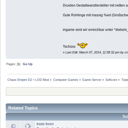
Druiden Gestaltwandlerskiller mit netten ad
Gute Rohlinge mit massig %ed (Großschwe
ingame sind wir erreichbar unter *diebels
Tschüss
«
Last Edit: March 07, 2014, 11:58:32 pm by c
Pages: [
1
]
Go Up
Chaos Empire D2 + LOD Mod
»
Computer-Games
»
Game-Server
»
Softcore
»
Topi
Related Topics
Sub
trade-foren