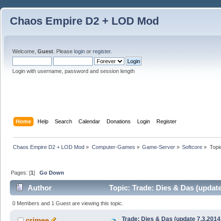
Chaos Empire D2 + LOD Mod
Welcome,
Guest
. Please
login
or
register
.
Login with username, password and session length
Home
Help
Search
Calendar
Donations
Login
Register
Chaos Empire D2 + LOD Mod
»
Computer-Games
»
Game-Server
»
Softcore
»
Topi
Pages: [
1
]
Go Down
Author
Topic: Trade: Dies & Das (updat
0 Members and 1 Guest are viewing this topic.
Trade: Dies & Das (update 7.3.2014
crimee