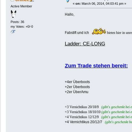
«
on:
March 06, 2014, 04:03:41 pm »
Active Member
Hallo,
Posts: 36
my Votes: +0/-0
Fabstift und ich
bieten hier in un
Ladder: CE-LONG
Zum Trade stehen bereit:
+4er Überboots
+2er Überboots
+2er ÜberAmu
+3 Vernichtikus 20/18/9
(gibt's geschenkt bei
+3 Vernichtikus 18/10/10
(gibt's geschenkt bei
+4 Vernichtikus 12/12/9
(gibt's geschenkt bei
+4 Vernichtikus 20/12/7
(gibt's geschenkt b