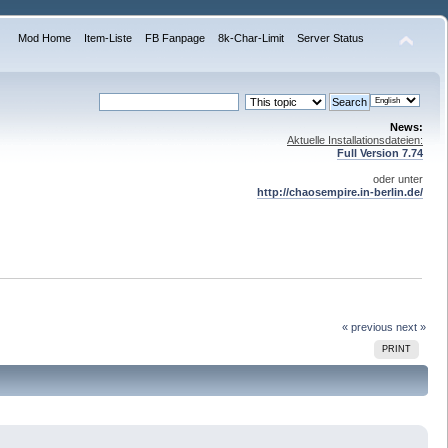
Mod Home
Item-Liste
FB Fanpage
8k-Char-Limit
Server Status
News:
Aktuelle Installationsdateien:
Full Version 7.74
oder unter
http://chaosempire.in-berlin.de/
« previous
next »
PRINT