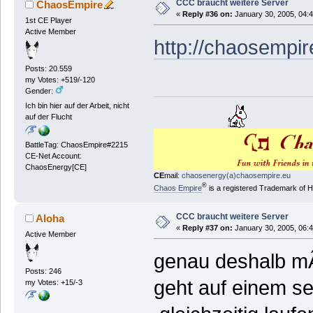
CCC braucht weitere Server
ChaosEmpire
«
Reply #36 on:
January 30, 2005, 04:
1st CE Player
Active Member
http://chaosempir
Posts: 20.559
my Votes: +519/-120
Gender:
Ich bin hier auf der Arbeit, nicht
auf der Flucht
BattleTag: ChaosEmpire#2215
CE-Net Account:
ChaosEnergy[CE]
CE
mail:
chaosenergy(a)chaosempire.eu
®
Chaos Empire
is a registered Trademark of
CCC braucht weitere Server
Aloha
«
Reply #37 on:
January 30, 2005, 06:4
Active Member
genau deshalb mÃ¶
Posts: 246
geht auf einem se
my Votes: +15/-3