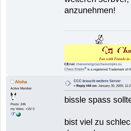
anzunehmen!
CE
mail:
chaosenergy(a)chaosempire.eu
®
Chaos Empire
is a registered Trademark of
CCC braucht weitere Server
Aloha
«
Reply #44 on:
January 30, 2005, 11:2
Active Member
bissle spass soll
Posts: 246
my Votes: +15/-3
bist viel zu schl