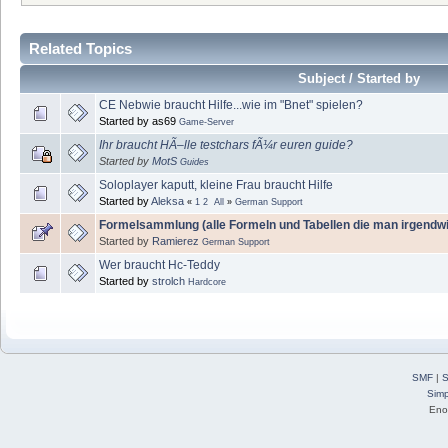
Related Topics
Subject / Started by
CE Nebwie braucht Hilfe...wie im "Bnet" spielen?
Started by as69
Game-Server
Ihr braucht HÃ–lle testchars fÃ¼r euren guide?
Started by
MotS
Guides
Soloplayer kaputt, kleine Frau braucht Hilfe
Started by
Aleksa
«
1
2
All
»
German Support
Formelsammlung (alle Formeln und Tabellen die man irgendwi
Started by
Ramierez
German Support
Wer braucht Hc-Teddy
Started by
strolch
Hardcore
SMF
|
S
Simp
Eno