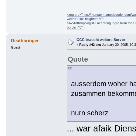
<img src="http://monster.namedecoder.com/
width="240" height="180"
alt="Anthropologist-Lacerating Ogre from the 
border="0">
CCC braucht weitere Server
Deathbringer
«
Reply #42 on:
January 30, 2005, 10:
Guest
Quote
ausserdem woher has
zusammen bekomm
nurn scherz
... war afaik Dien