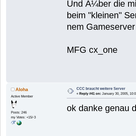
Und Ã¼ber die mit
beim "kleinen" Se
nem Gameserver 
MFG cx_one
CCC braucht weitere Server
Aloha
«
Reply #41 on:
January 30, 2005, 10:
Active Member
ok danke genau d
Posts: 246
my Votes: +15/-3