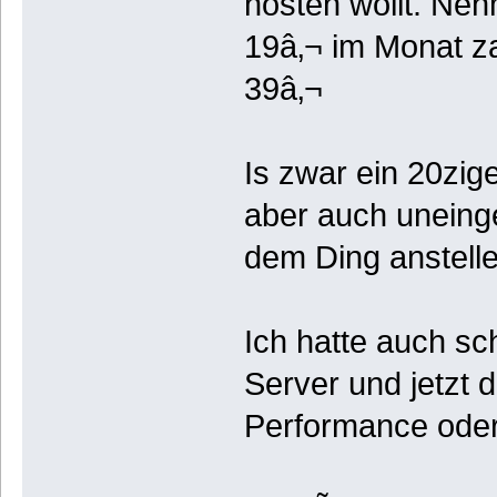
hosten wollt. Neh
19â‚¬ im Monat z
39â‚¬
Is zwar ein 20zig
aber auch uneing
dem Ding anstelle
Ich hatte auch s
Server und jetzt 
Performance oder