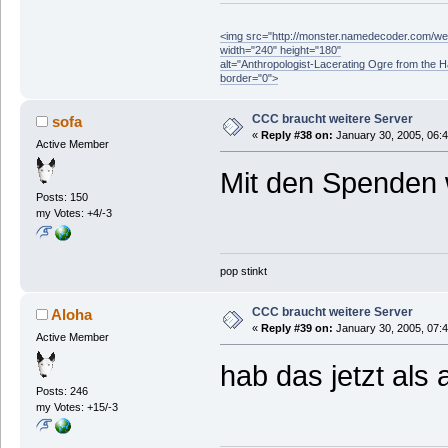
<img src="http://monster.namedecoder.com/
width="240" height="180"
alt="Anthropologist-Lacerating Ogre from the 
border="0">
CCC braucht weitere Server
sofa
«
Reply #38 on:
January 30, 2005, 06:
Active Member
Mit den Spenden 
Posts: 150
my Votes: +4/-3
pop stinkt
CCC braucht weitere Server
Aloha
«
Reply #39 on:
January 30, 2005, 07:
Active Member
hab das jetzt als
Posts: 246
my Votes: +15/-3