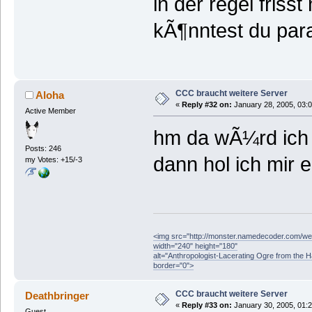
in der regel frisst
kÃ¶nntest du paral
CCC braucht weitere Server
Aloha
«
Reply #32 on:
January 28, 2005, 03:
Active Member
hm da wÃ¼rd ich 
Posts: 246
dann hol ich mir e
my Votes: +15/-3
<img src="http://monster.namedecoder.com/
width="240" height="180"
alt="Anthropologist-Lacerating Ogre from the 
border="0">
CCC braucht weitere Server
Deathbringer
«
Reply #33 on:
January 30, 2005, 01:
Guest