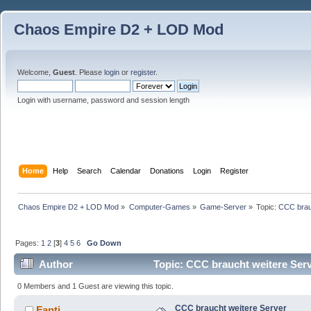
Chaos Empire D2 + LOD Mod
Welcome,
Guest
. Please
login
or
register
.
Login with username, password and session length
Home
Help
Search
Calendar
Donations
Login
Register
Chaos Empire D2 + LOD Mod
»
Computer-Games
»
Game-Server
»
Topic:
CCC brau
Pages:
1
2
[
3
]
4
5
6
Go Down
Author
Topic: CCC braucht weitere Ser
0 Members and 1 Guest are viewing this topic.
CCC braucht weitere Server
Fanti