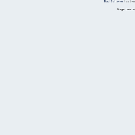
Bad Behavior
has blo
Page created