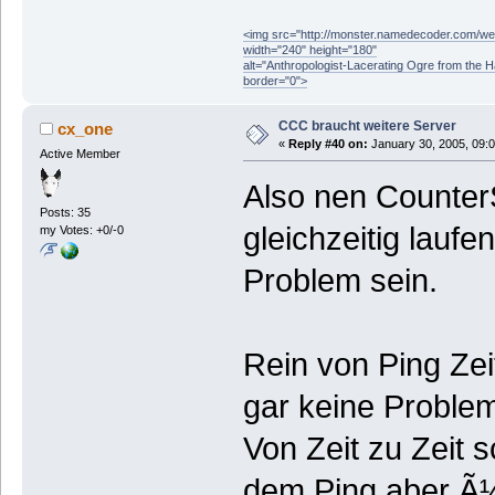
<img src="http://monster.namedecoder.com/
width="240" height="180"
alt="Anthropologist-Lacerating Ogre from the 
border="0">
CCC braucht weitere Server
cx_one
«
Reply #40 on:
January 30, 2005, 09:
Active Member
Also nen Counter
Posts: 35
gleichzeitig laufe
my Votes: +0/-0
Problem sein.
Rein von Ping Zei
gar keine Proble
Von Zeit zu Zeit 
dem Ping aber Ã¼b