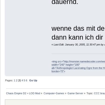
dauernd.
wenne das mit dem
dann kann ich dir
«
Last Edit: January 30, 2005, 11:30:47 pm by 
<img src="http://monster.namedecoder.com/
width="240" height="180"
alt="Anthropologist-Lacerating Ogre from the 
border="0">
Pages:
1
2
[
3
]
4
5
6
Go Up
Chaos Empire D2 + LOD Mod
»
Computer-Games
»
Game-Server
»
Topic:
CCC brau