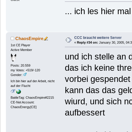
... ich les hier mal 
CCC braucht weitere Server
ChaosEmpire
«
Reply #34 on:
January 30, 2005, 04:
1st CE Player
Active Member
und ich stelle an d
das ich keine th
Posts: 20.559
my Votes: +519/-120
Gender:
vorbei gespendet w
Ich bin hier auf der Arbeit, nicht
auf der Flucht
kann das das geld
BattleTag: ChaosEmpire#2215
wiurd, und sich n
CE-Net Account:
ChaosEnergy[CE]
aufbessert