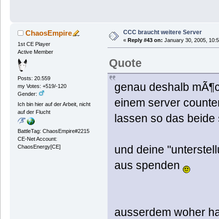
CCC braucht weitere Server
ChaosEmpire
«
Reply #43 on:
January 30, 2005, 10:
1st CE Player
Active Member
Quote
Posts: 20.559
genau deshalb mÃ¶cht
my Votes: +519/-120
Gender:
einem server counter
Ich bin hier auf der Arbeit, nicht
auf der Flucht
lassen so das beide s
BattleTag: ChaosEmpire#2215
CE-Net Account:
und deine "unterstel
ChaosEnergy[CE]
aus spenden
ausserdem woher has