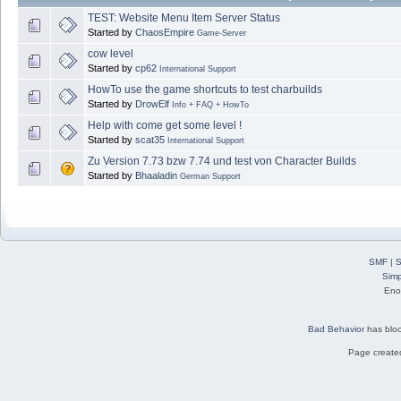
TEST: Website Menu Item Server Status
Started by
ChaosEmpire
Game-Server
cow level
Started by
cp62
International Support
HowTo use the game shortcuts to test charbuilds
Started by
DrowElf
Info + FAQ + HowTo
Help with come get some level !
Started by
scat35
International Support
Zu Version 7.73 bzw 7.74 und test von Character Builds
Started by
Bhaaladin
German Support
SMF
|
S
Simp
Eno
Bad Behavior
has blo
Page created