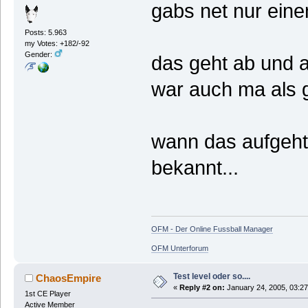
gabs net nur ein
Posts: 5.963
my Votes: +182/-92
Gender:
das geht ab und a
war auch ma als g
wann das aufgeht 
bekannt...
OFM - Der Online Fussball Manager
OFM Unterforum
Test level oder so....
ChaosEmpire
«
Reply #2 on:
January 24, 2005, 03:27
1st CE Player
Active Member