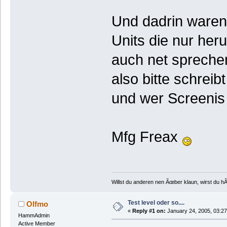
Und dadrin waren 
Units die nur he
auch net spreche
also bitte schre
und wer Screenis 
Mfg Freax
Willst du anderen nen Ãœber klaun, wirst du h
Test level oder so....
Olfmo
«
Reply #1 on:
January 24, 2005, 03:27
HammAdmin
Active Member