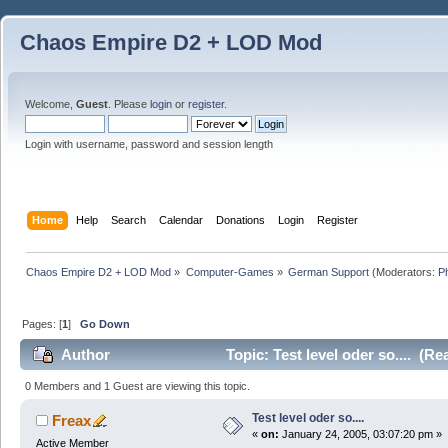
Chaos Empire D2 + LOD Mod
Welcome,
Guest
. Please
login
or
register
.
Login with username, password and session length
Home
Help
Search
Calendar
Donations
Login
Register
Chaos Empire D2 + LOD Mod
»
Computer-Games
»
German Support
(Moderators:
P
Pages: [
1
]
Go Down
Author
Topic: Test level oder so.... (R
0 Members and 1 Guest are viewing this topic.
Test level oder so....
Freax
«
on:
January 24, 2005, 03:07:20 pm »
Active Member