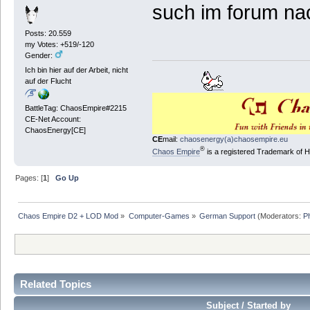
such im forum nac
Posts: 20.559
my Votes: +519/-120
Gender:
Ich bin hier auf der Arbeit, nicht
auf der Flucht
BattleTag: ChaosEmpire#2215
CE-Net Account:
ChaosEnergy[CE]
CE
mail:
chaosenergy(a)chaosempire.eu
®
Chaos Empire
is a registered Trademark of
Pages: [
1
]
Go Up
Chaos Empire D2 + LOD Mod
»
Computer-Games
»
German Support
(Moderators:
P
Related Topics
Subject / Started by