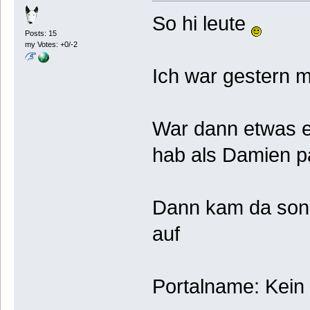
So hi leute
Posts: 15
my Votes: +0/-2
Ich war gestern 
War dann etwas e
hab als Damien pa
Dann kam da son b
auf
Portalname: Kein