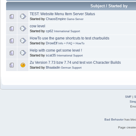
Subject / Started by
TEST: Website Menu Item Server Status
Started by
ChaosEmpire
Game-Server
cow level
Started by
cp62
International Support
HowTo use the game shortcuts to test charbuilds
Started by
DrowElf
Info + FAQ + HowTo
Help with come get some level !
Started by
scat35
International Support
Zu Version 7.73 bzw 7.74 und test von Character Builds
Started by
Bhaaladin
German Support
SMF
|
S
Simp
Eno
Bad Behavior
has blo
Page created