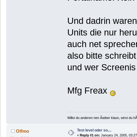
Und dadrin waren 
Units die nur he
auch net spreche
also bitte schre
und wer Screenis 
Mfg Freax
Willst du anderen nen Ãœber klaun, wirst du h
Test level oder so....
Olfmo
«
Reply #1 on:
January 24, 2005, 03:27