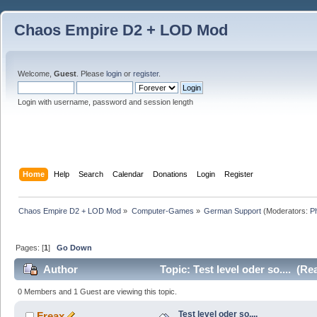
Chaos Empire D2 + LOD Mod
Welcome,
Guest
. Please
login
or
register
.
Login with username, password and session length
Home
Help
Search
Calendar
Donations
Login
Register
Chaos Empire D2 + LOD Mod
»
Computer-Games
»
German Support
(Moderators:
P
Pages: [
1
]
Go Down
Author
Topic: Test level oder so.... (R
0 Members and 1 Guest are viewing this topic.
Test level oder so....
Freax