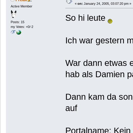
«
on:
January 24, 2005, 03:07:20 pm »
Active Member
So hi leute
Posts: 15
my Votes: +0/-2
Ich war gestern 
War dann etwas e
hab als Damien pa
Dann kam da son b
auf
Portalname: Kein