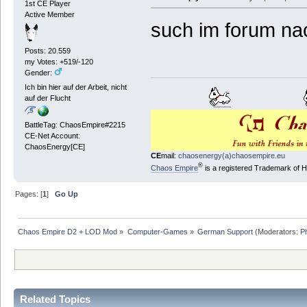
1st CE Player
Active Member
such im forum nac
Posts: 20.559
my Votes: +519/-120
Gender:
Ich bin hier auf der Arbeit, nicht
auf der Flucht
BattleTag: ChaosEmpire#2215
CE-Net Account:
ChaosEnergy[CE]
CE
mail:
chaosenergy(a)chaosempire.eu
®
Chaos Empire
is a registered Trademark of
Pages: [
1
]
Go Up
Chaos Empire D2 + LOD Mod
»
Computer-Games
»
German Support
(Moderators:
P
Related Topics