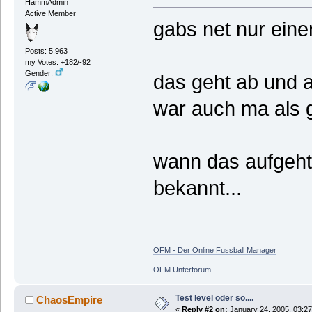
HammAdmin
Active Member
gabs net nur ein
Posts: 5.963
my Votes: +182/-92
Gender:
das geht ab und a
war auch ma als g
wann das aufgeht 
bekannt...
OFM - Der Online Fussball Manager
OFM Unterforum
Test level oder so....
ChaosEmpire
«
Reply #2 on:
January 24, 2005, 03:27