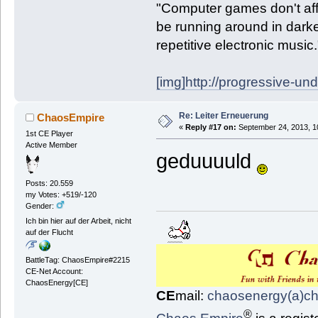
"Computer games don't affe
be running around in darke
repetitive electronic music
[img]http://progressive-un
Re: Leiter Erneuerung
ChaosEmpire
«
Reply #17 on:
September 24, 2013, 1
1st CE Player
Active Member
geduuuuld
Posts: 20.559
my Votes: +519/-120
Gender:
Ich bin hier auf der Arbeit, nicht
auf der Flucht
BattleTag: ChaosEmpire#2215
CE-Net Account:
ChaosEnergy[CE]
CE
mail:
chaosenergy(a)c
®