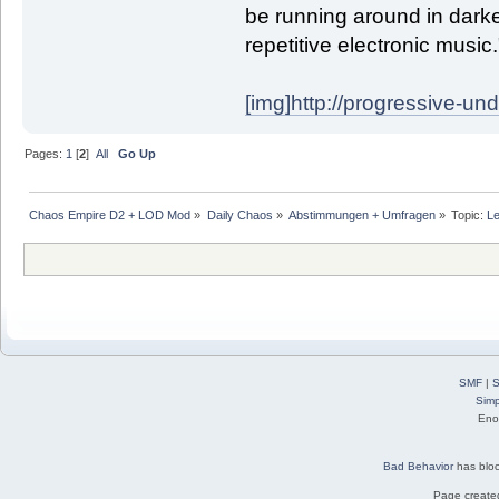
be running around in darke
repetitive electronic music
[img]http://progressive-un
Pages:
1
[
2
]
All
Go Up
Chaos Empire D2 + LOD Mod
»
Daily Chaos
»
Abstimmungen + Umfragen
»
Topic:
Le
SMF
|
S
Simp
Eno
Bad Behavior
has blo
Page created