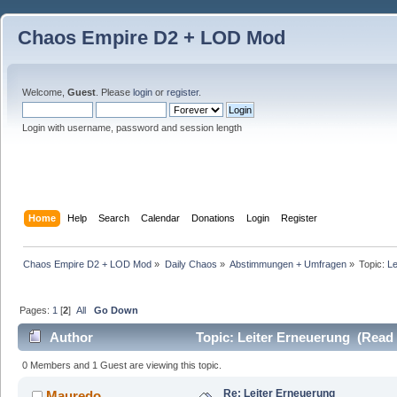
Chaos Empire D2 + LOD Mod
Welcome,
Guest
. Please
login
or
register
.
Login with username, password and session length
Home
Help
Search
Calendar
Donations
Login
Register
Chaos Empire D2 + LOD Mod
»
Daily Chaos
»
Abstimmungen + Umfragen
»
Topic:
Le
Pages:
1
[
2
]
All
Go Down
Author
Topic: Leiter Erneuerung (Read 
0 Members and 1 Guest are viewing this topic.
Re: Leiter Erneuerung
Mauredo