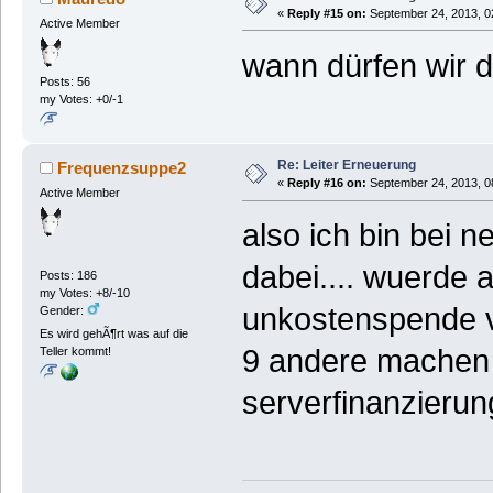
«
Reply #15 on:
September 24, 2013, 0
Active Member
wann dürfen wir d
Posts: 56
my Votes: +0/-1
Re: Leiter Erneuerung
Frequenzsuppe2
«
Reply #16 on:
September 24, 2013, 0
Active Member
also ich bin bei 
dabei.... wuerde 
Posts: 186
my Votes: +8/-10
unkostenspende v
Gender:
Es wird gehÃ¶rt was auf die
9 andere machen 
Teller kommt!
serverfinanzieru