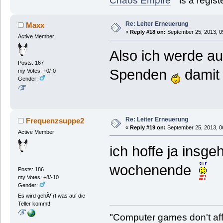
Chaos Empire
is a regis
Re: Leiter Erneuerung
Maxx
«
Reply #18 on:
September 25, 2013, 0
Active Member
Also ich werde a
Posts: 167
Spenden
damit 
my Votes: +0/-0
Gender:
Re: Leiter Erneuerung
Frequenzsuppe2
«
Reply #19 on:
September 25, 2013, 0
Active Member
ich hoffe ja insg
wochenende
Posts: 186
my Votes: +8/-10
Gender:
Es wird gehÃ¶rt was auf die
Teller kommt!
"Computer games don't affe