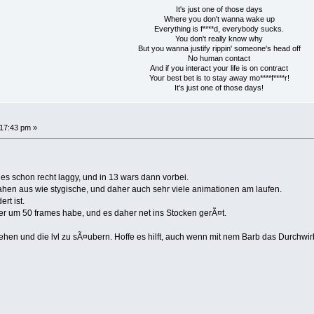
It's just one of those days
Where you don't wanna wake up
Everything is f****d, everybody sucks.
You don't really know why
But you wanna justify rippin' someone's head off
No human contact
And if you interact your life is on contract
Your best bet is to stay away mo****f****r!
It's just one of those days!
:17:43 pm »
e es schon recht laggy, und in 13 wars dann vorbei.
sahen aus wie stygische, und daher auch sehr viele animationen am laufen.
rt ist.
r um 50 frames habe, und es daher net ins Stocken gerÃ¤t.
n und die lvl zu sÃ¤ubern. Hoffe es hilft, auch wenn mit nem Barb das Durchwirbel