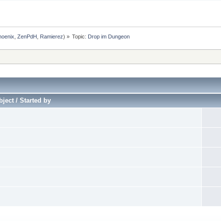
hoenix
,
ZenPdH
,
Ramierez
) »
Topic:
Drop im Dungeon
ject / Started by