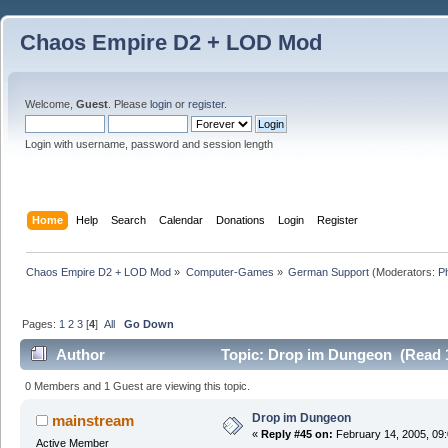
Chaos Empire D2 + LOD Mod
Welcome,
Guest
. Please
login
or
register
.
Login with username, password and session length
Home
Help
Search
Calendar
Donations
Login
Register
Chaos Empire D2 + LOD Mod
»
Computer-Games
»
German Support
(Moderators:
P
Pages:
1
2
3
[
4
]
All
Go Down
Author
Topic: Drop im Dungeon (Read 
0 Members and 1 Guest are viewing this topic.
Drop im Dungeon
mainstream
«
Reply #45 on:
February 14, 2005, 09
Active Member