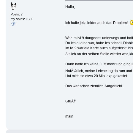
Hallo,
Posts: 7
my Votes: +0/-0
ich hatte jetzt leider auch das Problem!
War im lvl 9 dungeons unterwegs und hatte
Da ich alleine war, habe ich schnell Diabl
Im lvl 9 war die Karte auch aufgedeckt, bi
Als ich an der selben Stelle wieder war, k
Dann hatte ich keine Lust mehr und ging i
NatÃ¼rlich, meine Leiche lag da rum und 
Hat mich so etwa 20 Mio. exp gekostet.
Das war schon ziemlich Ã¤rgerlich!
GruÃŸ
main