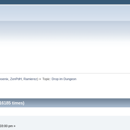
hoenix
,
ZenPdH
,
Ramierez
) »
Topic:
Drop im Dungeon
16185 times)
:03:00 pm »