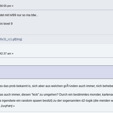
:56:55 pm »
et mit lvl99 nur so ma btw...
in level 9
8x31_rc1.gif[/img]
:42:37 am »
ss das prob bekannt is, sich aber aus welchen grÃ¼nden auch immer, nich behebe
as auch immer, diesen "kick" zu umgehen? Durch ein bestimmtes monster, kartenaufb
 irgendwie ein random spawn besitzt) zu der sogenannten d2-logik (die meisten
y Zen[PdH]
»