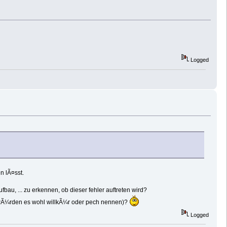
Logged
n lÃ¤sst.
au, ... zu erkennen, ob dieser fehler auftreten wird?
 wÃ¼rden es wohl willkÃ¼r oder pech nennen)?
Logged