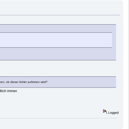
n, ob dieser fehler auftreten wird?
tlich immer.
Logged