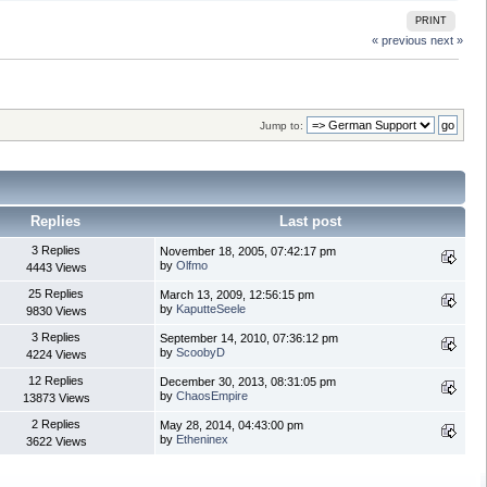
PRINT
« previous
next »
Jump to:
Replies
Last post
3 Replies
November 18, 2005, 07:42:17 pm
by
Olfmo
4443 Views
25 Replies
March 13, 2009, 12:56:15 pm
by
KaputteSeele
9830 Views
3 Replies
September 14, 2010, 07:36:12 pm
by
ScoobyD
4224 Views
12 Replies
December 30, 2013, 08:31:05 pm
by
ChaosEmpire
13873 Views
2 Replies
May 28, 2014, 04:43:00 pm
by
Etheninex
3622 Views