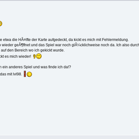
 etwa die HÃ¤lfte der Karte aufgedeckt, da kickt es mich mit Fehlermeldung.
o wieder geÃ¶ffnet und das Spiel war noch glÃ¼cklichweise noch da. Ich also durch 
s auf den Bereich wo ich gekickt wurde.
ickt es mich wieder!
n ein anderes Spiel und was finde ich da!?
das mit lvl98.