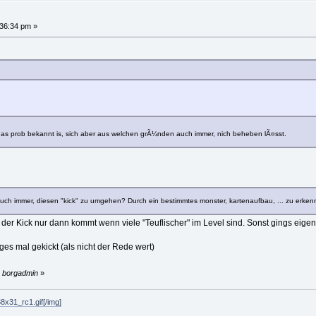
:36:34 pm »
as prob bekannt is, sich aber aus welchen grÃ¼nden auch immer, nich beheben lÃ¤sst.
uch immer, diesen "kick" zu umgehen? Durch ein bestimmtes monster, kartenaufbau, ... zu erkenne
s der Kick nur dann kommt wenn viele "Teuflischer" im Level sind. Sonst gings eigen
ges mal gekickt (als nicht der Rede wert)
y borgadmin
»
8x31_rc1.gif[/img]