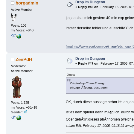
Drop im Dungeon
borgadmin
«
Reply #46 on:
February 16, 2005, 01
Active Member
tjo, das hat mich gestern 40 mio exp gekost
Posts: 106
immer derselbe fehler und ausschliÃŸlich 
my Votes: +0/-0
[img]http://www.souldoom.de/image/sdc_logo_8
Drop im Dungeon
ZenPdH
«
Reply #47 on:
February 17, 2005, 07
Moderator
Active Member
Quote
Original by ChaosEnergy
einzige lÃ¶sung, ausbauen
OK, durch diese aussage nehm ich an, da
Posts: 1.725
my Votes: +55/-18
Ist es dem spieler denn mÃ¶glich, durch w
Gender:
Oder gehÃ¶rt dieses phÃ¤nomen (welches
«
Last Edit: February 17, 2005, 09:18:29 am b