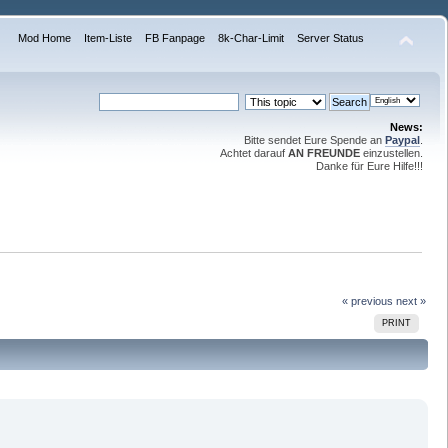
Mod Home
Item-Liste
FB Fanpage
8k-Char-Limit
Server Status
News:
Bitte sendet Eure Spende an
Paypal
.
Achtet darauf
AN FREUNDE
einzustellen.
Danke für Eure Hilfe!!!
« previous
next »
PRINT