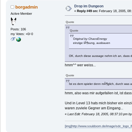
Drop im Dungeon
borgadmin
«
Reply #49 on:
February 18, 2005, 08
Active Member
Quote
Posts: 106
Quote
my Votes: +0/-0
Original by ChaosEnergy
einzige lÃ¶sung, ausbauen
OK, durch diese aussage nehm ich an, dass d
hmm^^ wer weiss...
Quote
Ist es dem spieler denn mÃ¶glich, durch was a
hmm, also was mir aufgefallen ist, ist das
Und in Level 13 hats mich bisher ein einzi
waren zuviele Gegner am Eingang...
«
Last Edit: February 18, 2005, 08:37:10 pm b
[img]http://www.souldoom.de/image/sdc_logo_8