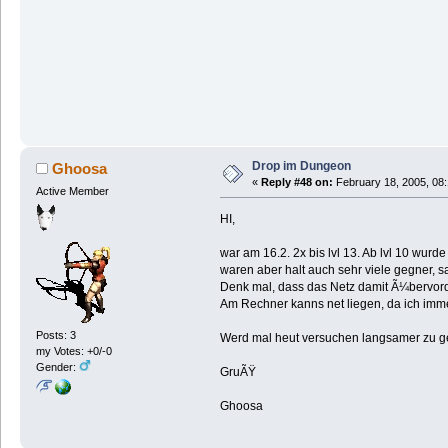
Drop im Dungeon
Ghoosa
«
Reply #48 on:
February 18, 2005, 08
Active Member
HI,
war am 16.2. 2x bis lvl 13. Ab lvl 10 wurd
waren aber halt auch sehr viele gegner, 
Denk mal, dass das Netz damit Ã¼bervorde
Am Rechner kanns net liegen, da ich imme
Posts: 3
Werd mal heut versuchen langsamer zu gehe
my Votes: +0/-0
Gender:
GruÃŸ
Ghoosa