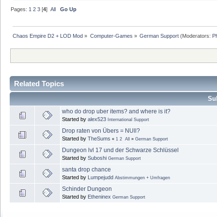
Pages:
1
2
3
[
4
]
All
Go Up
Chaos Empire D2 + LOD Mod
»
Computer-Games
»
German Support
(Moderators:
P
Related Topics
Sub
who do drop uber items? and where is it?
Started by
alex523
International Support
Drop raten von Übers = NUll?
Started by
TheSums
«
1
2
All
»
German Support
Dungeon lvl 17 und der Schwarze Schlüssel
Started by
Suboshi
German Support
santa drop chance
Started by
Lumpejudd
Abstimmungen + Umfragen
Schinder Dungeon
Started by
Etheninex
German Support