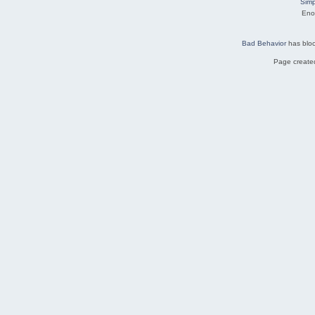
Simp
Eno
Bad Behavior
has blo
Page created