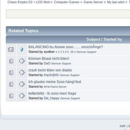
Chaos Empire D2 + LOD Mod
»
Computer-Games
»
Game-Server
»
My last wish
»
Related Topics
Subject / Started by
BALANCING bu /bowie soso........ vorschlÃ¤ge?
Started by eyeliner
«
1
2
3
4
5
All
»
German Support
Können Bhaal nicht töten!
Started by
DaO
German Support
crash beim töten von diablo
Started by
Imp3r@t0r
German Support
Ich glaube meine Soso hängt fest
Started by
erra
Game-Server
kettenblitz - fo soso merc frage
Started by
Die_Happy
German Support
SMF
|
S