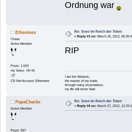
Ordnung war
Re: Soso im Reich der Toten
Etheninex
«
Reply #3 on:
March 26, 2012, 06:30:
Chaac
Active Member
RIP
Posts: 1.543
my Votes: +9/-43
I am the Warlock,
the master of my trade,
CE-Net Account: Etheninex
through many incarnations,
my life will never fade.
Re: Soso im Reich der Toten
PapaCharlie
«
Reply #4 on:
March 27, 2012, 12:25:
Active Member
Posts: 567