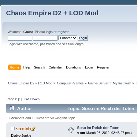
Chaos Empire D2 + LOD Mod
Welcome,
Guest
. Please
login
or
register
.
Login with username, password and session length
Home
Help
Search
Calendar
Donations
Login
Register
Chaos Empire D2 + LOD Mod
»
Computer-Games
»
Game-Server
»
My last wish
»
Pages: [
1
]
Go Down
Author
Topic: Soso im Reich der Toten 
0 Members and 1 Guest are viewing this topic.
Soso im Reich der Toten
strolch
«
on:
March 26, 2012, 02:43:27 pm »
Diablo-Junkie