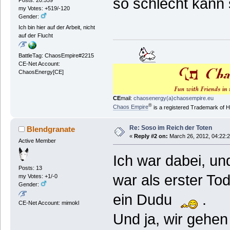
so schlecht kann 
my Votes: +519/-120
Gender:
Ich bin hier auf der Arbeit, nicht
auf der Flucht
BattleTag: ChaosEmpire#2215
CE-Net Account:
ChaosEnergy[CE]
CE
mail:
chaosenergy(a)chaosempire.eu
®
Chaos Empire
is a registered Trademark of
Re: Soso im Reich der Toten
Blendgranate
«
Reply #2 on:
March 26, 2012, 04:22:
Active Member
Ich war dabei, u
Posts: 13
war als erster Tod
my Votes: +1/-0
Gender:
ein Dudu
.
CE-Net Account: mimokl
Und ja, wir gehen