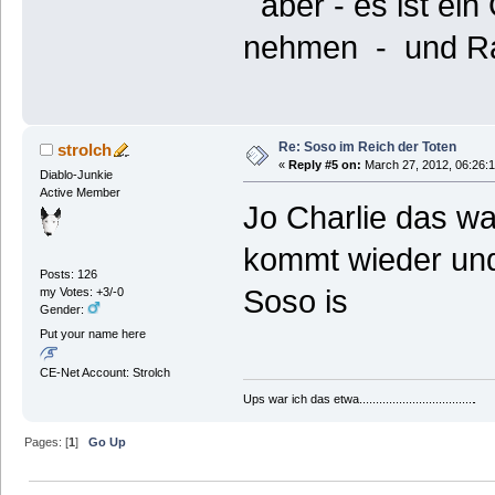
aber - es ist ein
nehmen - und Rac
Re: Soso im Reich der Toten
strolch
«
Reply #5 on:
March 27, 2012, 06:26:
Diablo-Junkie
Active Member
Jo Charlie das wa
kommt wieder und
Posts: 126
Soso is
my Votes: +3/-0
Gender:
Put your name here
CE-Net Account: Strolch
Ups war ich das etwa...................................
.
Pages: [
1
]
Go Up