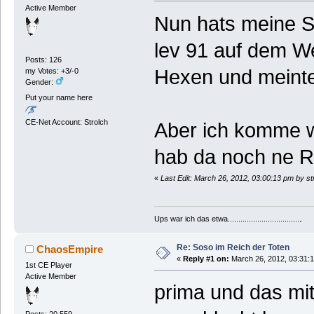
Active Member
Nun hats meine S
lev 91 auf dem W
Posts: 126
Hexen und meinte
my Votes: +3/-0
Gender:
Put your name here
CE-Net Account: Strolch
Aber ich komme w
hab da noch ne R
«
Last Edit: March 26, 2012, 03:00:13 pm by st
Ups war ich das etwa...................................
.
Re: Soso im Reich der Toten
ChaosEmpire
«
Reply #1 on:
March 26, 2012, 03:31:
1st CE Player
Active Member
prima und das mit 
Posts: 20.559