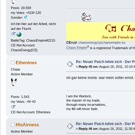
Posts: 20.559
my Votes: +519/-120
Gender:
Ich bin hier auf der Arbeit, nicht
auf der Flucht
BattleTag: ChaosEmpire#2215
CE
mail:
chaosenergy(a)chaosempire.eu
CE-Net Account:
®
Chaos Empire
is a registered Trademark of
ChaosEnergy[CE]
Re: Neuer Patch lohnt sich - Der 
Etheninex
«
Reply #5 on:
August 16, 2011, 10:10:
Chaac
Active Member
nö gar keine ironie. war mein voller ernst.
I am the Warlock,
Posts: 1.543
the master of my trade,
my Votes: +9/-43
through many incarnations,
my life will never fade.
CE-Net Account: Etheninex
Re: Neuer Patch lohnt sich - Der 
HisAirness
«
Reply #6 on:
August 16, 2011, 11:30:
Active Member