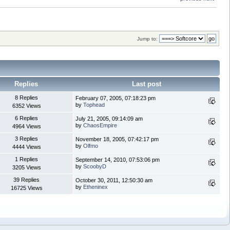
Jump to:
Replies
Last post
8 Replies
February 07, 2005, 07:18:23 pm
by
Tophead
6352 Views
6 Replies
July 21, 2005, 09:14:09 am
by
ChaosEmpire
4964 Views
3 Replies
November 18, 2005, 07:42:17 pm
by
Olfmo
4444 Views
1 Replies
September 14, 2010, 07:53:06 pm
by
ScoobyD
3205 Views
39 Replies
October 30, 2011, 12:50:30 am
by
Etheninex
16725 Views