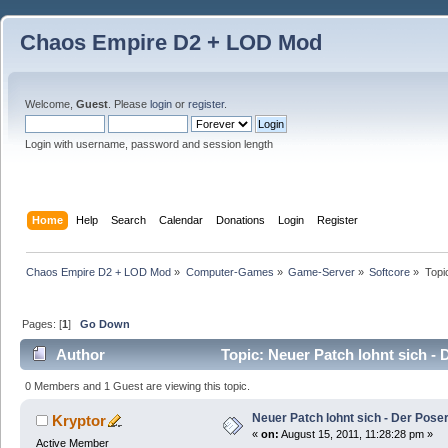
Chaos Empire D2 + LOD Mod
Welcome,
Guest
. Please
login
or
register
.
Login with username, password and session length
Home
Help
Search
Calendar
Donations
Login
Register
Chaos Empire D2 + LOD Mod
»
Computer-Games
»
Game-Server
»
Softcore
»
Topi
Pages: [
1
]
Go Down
Author
Topic: Neuer Patch lohnt sich -
0 Members and 1 Guest are viewing this topic.
Neuer Patch lohnt sich - Der Pose
Kryptor
«
on:
August 15, 2011, 11:28:28 pm »
Active Member