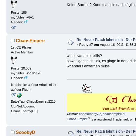
Keine Sockel ? Kann man sie nachträglic
Posts: 188
my Votes: +6/-1
Gender:
Re: Neuer Patch lohnt sich - Der 
ChaosEmpire
«
Reply #7 on:
August 16, 2011, 11:35:
1st CE Player
Active Member
wieso variable skills?
sowas geht nicht, ok, es ginge in der art d
woanders entfernen muss
Posts: 20.559
my Votes: +519/-120
Gender:
Ich bin hier auf der Arbeit, nicht
auf der Flucht
BattleTag: ChaosEmpire#2215
CE-Net Account:
ChaosEnergy[CE]
CE
mail:
chaosenergy(a)chaosempire.eu
®
Chaos Empire
is a registered Trademark of
Re: Neuer Patch lohnt sich - Der 
ScoobyD