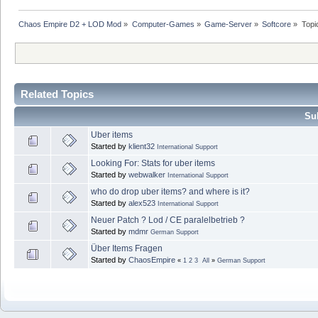
Chaos Empire D2 + LOD Mod
»
Computer-Games
»
Game-Server
»
Softcore
»
Topi
Related Topics
Sub
Uber items
Started by
klient32
International Support
Looking For: Stats for uber items
Started by
webwalker
International Support
who do drop uber items? and where is it?
Started by
alex523
International Support
Neuer Patch ? Lod / CE paralelbetrieb ?
Started by
mdmr
German Support
Über Items Fragen
Started by
ChaosEmpire
«
1
2
3
All
»
German Support