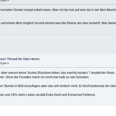
53 pm »
ormalen Sockel rezept sokeln kann. Aber ich tip mal auf nein da in der Item Besc
auf einem Item möglich ist und einmal was die Klasse als max vorsieht. War dama
Poser Thread für Über-Items
33 pm »
... aber warum keine Sockel (Random lieber, das machts bunter) ? anstatt der Redu 
 viel. Ohne die Facetten mach ich nicht mal halb so viel Schaden.
ben Stunde in Bild einzufügen aber das will einfach nicht. Er bricht jedesmal die üb
edu und 18% mehr Leben anstatt Extra Gold und Enhanced Defence.