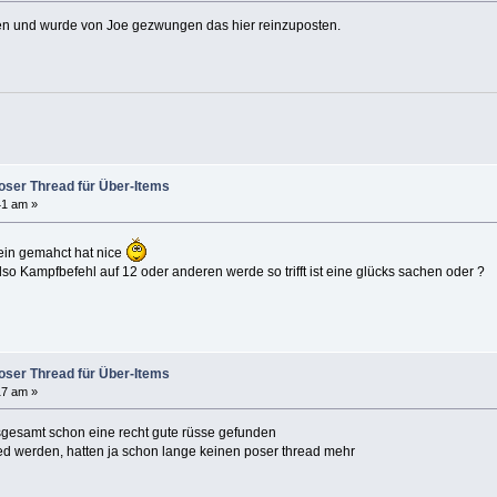
en und wurde von Joe gezwungen das hier reinzuposten.
Poser Thread für Über-Items
41 am »
rein gemahct hat nice
lso Kampfbefehl auf 12 oder anderen werde so trifft ist eine glücks sachen oder ?
Poser Thread für Über-Items
17 am »
nsgesamt schon eine recht gute rüsse gefunden
ed werden, hatten ja schon lange keinen poser thread mehr