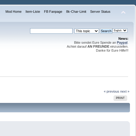
Mod Home
Item-Liste
FB Fanpage
8k-Char-Limit
Server Status
News:
Bitte sendet Eure Spende an
Paypal
.
Achtet darauf
AN FREUNDE
einzustellen.
Danke für Eure Hilfe!!!
« previous
next »
PRINT