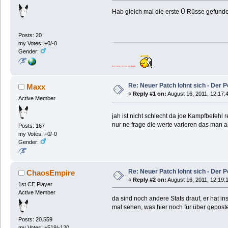
Hab gleich mal die erste Ü Rüsse gefund
Posts: 20
my Votes: +0/-0
Gender:
Don´t worry, it´s not my
blood
.
Re: Neuer Patch lohnt sich - Der 
Maxx
«
Reply #1 on:
August 16, 2011, 12:17:
Active Member
jah ist nicht schlecht da joe Kampfbefehl 
nur ne frage die werte varieren das man a
Posts: 167
my Votes: +0/-0
Gender:
Re: Neuer Patch lohnt sich - Der 
ChaosEmpire
«
Reply #2 on:
August 16, 2011, 12:19:
1st CE Player
Active Member
da sind noch andere Stats drauf, er hat i
mal sehen, was hier noch für über gepost
Posts: 20.559
my Votes: +519/-120