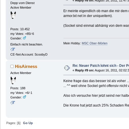
«
Reply #8 on:
August 16, 2011, 12:47:
Depp vom Dienst
Active Member
Er meinte eigendlich ob man die mir dem n
armor.txt net in der uniqueitem).
(Sockel sind einmal abhänig von dem was 
Posts: 10.452
my Votes: +85/-6
Gender:
Mein Hobby:
MSC Ober-Mörlen
Einfach nicht beachten.
CE-Net Account: ScoobyD
Re: Neuer Patch lohnt sich - Der 
HisAirness
«
Reply #9 on:
August 16, 2011, 02:02:
Active Member
Keine frage das das besser ist als voher 
... ^^ weil ohne Sockel geht offensiv nicht
Posts: 188
my Votes: +6/-1
Also ich versuche hier jetzt seind ner hal
Gender:
Die Krone hat jetzt auch 25% Schaden R
Pages: [
1
]
Go Up