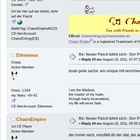
Gender:
Ich bin hier auf der Arbeit, nicht
auf der Flucht
BattleTag: ChaosEmpire#2215
CE-Net Account:
CE
mail:
chaosenergy(a)chaosempire.eu
ChaosEnergy[CE]
®
Chaos Empire
is a registered Trademark of
Re: Neuer Patch lohnt sich - Der 
Etheninex
«
Reply #3 on:
August 16, 2011, 07:47:
Chaac
Active Member
boah geile sache. ein unique mit verschied
I am the Warlock,
Posts: 1.543
the master of my trade,
my Votes: +9/-43
through many incarnations,
my life will never fade.
CE-Net Account: Etheninex
Re: Neuer Patch lohnt sich - Der 
ChaosEmpire
«
Reply #4 on:
August 16, 2011, 09:38:
1st CE Player
Active Member
der ironie nach, missfällt dir der stat, der