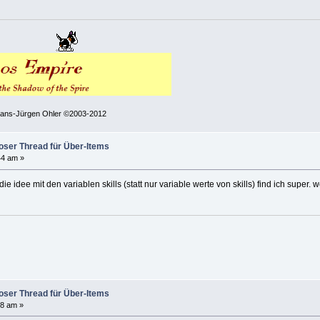
 Hans-Jürgen Ohler ©2003-2012
Poser Thread für Über-Items
44 am »
 die idee mit den variablen skills (statt nur variable werte von skills) find ich supe
Poser Thread für Über-Items
48 am »