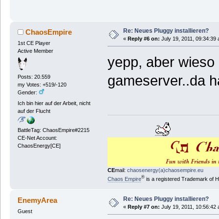
Re: Neues Pluggy installieren?
ChaosEmpire
«
Reply #6 on:
July 19, 2011, 09:34:39
1st CE Player
Active Member
yepp, aber wieso s
gameserver..da ha
Posts: 20.559
my Votes: +519/-120
Gender:
Ich bin hier auf der Arbeit, nicht
auf der Flucht
BattleTag: ChaosEmpire#2215
CE-Net Account:
ChaosEnergy[CE]
CE
mail:
chaosenergy(a)chaosempire.eu
®
Chaos Empire
is a registered Trademark of
Re: Neues Pluggy installieren?
EnemyArea
«
Reply #7 on:
July 19, 2011, 10:56:42
Guest