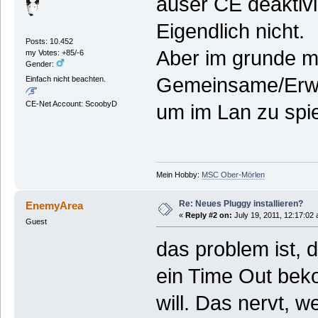
auser CE deaktivi
Eigendlich nicht.
Posts: 10.452
Aber im grunde m
my Votes: +85/-6
Gender:
Gemeinsame/Erwei
Einfach nicht beachten.
CE-Net Account: ScoobyD
um im Lan zu spi
Mein Hobby:
MSC Ober-Mörlen
Re: Neues Pluggy installieren?
EnemyArea
«
Reply #2 on:
July 19, 2011, 12:17:02
Guest
das problem ist, d
ein Time Out bek
will. Das nervt, w