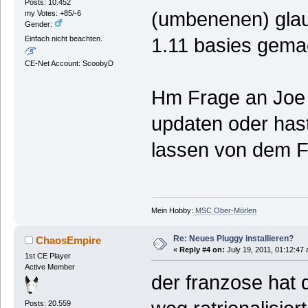
Posts: 10.452
(umbenenen) glau
my Votes: +85/-6
Gender:
1.11 basies gemac
Einfach nicht beachten.
CE-Net Account: ScoobyD
Hm Frage an Joe 
updaten oder hast
lassen von dem 
Mein Hobby:
MSC Ober-Mörlen
Re: Neues Pluggy installieren?
ChaosEmpire
«
Reply #4 on:
July 19, 2011, 01:12:47
1st CE Player
Active Member
der franzose hat 
Posts: 20.559