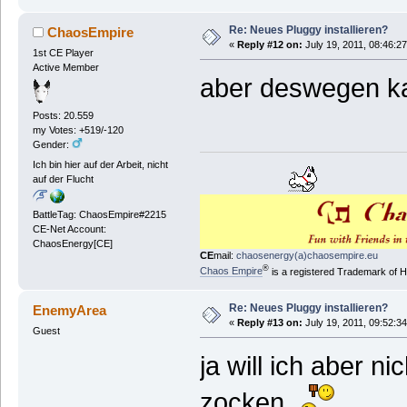
Re: Neues Pluggy installieren?
ChaosEmpire
«
Reply #12 on:
July 19, 2011, 08:46:2
1st CE Player
Active Member
aber deswegen kan
Posts: 20.559
my Votes: +519/-120
Gender:
Ich bin hier auf der Arbeit, nicht
auf der Flucht
BattleTag: ChaosEmpire#2215
CE-Net Account:
ChaosEnergy[CE]
CE
mail:
chaosenergy(a)chaosempire.eu
®
Chaos Empire
is a registered Trademark of
Re: Neues Pluggy installieren?
EnemyArea
«
Reply #13 on:
July 19, 2011, 09:52:3
Guest
ja will ich aber ni
zocken