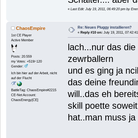
«
Last Edit: July 19, 2011, 06:49:20 pm by En
Re: Neues Pluggy installieren?
ChaosEmpire
«
Reply #10 on:
July 19, 2011, 07:42:4
1st CE Player
Active Member
lach...nur das die
zewrballern
Posts: 20.559
my Votes: +519/-120
Gender:
und es ging ja nc
Ich bin hier auf der Arbeit, nicht
auf der Flucht
das deine freundi
BattleTag: ChaosEmpire#2215
will..das eh berei
CE-Net Account:
ChaosEnergy[CE]
skill poette sowei
hat..man muss ja n