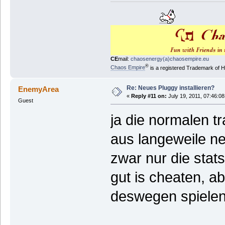
CE
mail:
chaosenergy(a)chaosempire.eu
®
Chaos Empire
is a registered Trademark of
Re: Neues Pluggy installieren?
EnemyArea
«
Reply #11 on:
July 19, 2011, 07:46:0
Guest
ja die normalen t
aus langeweile n
zwar nur die stats
gut is cheaten, a
deswegen spielen 