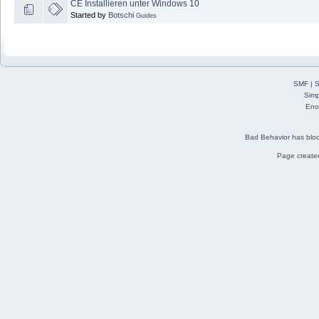
CE Installieren unter Windows 10
Started by
Botschi
Guides
SMF
|
S
Simp
Eno
Bad Behavior
has blo
Page created