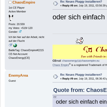
Re: Neues Pluggy installieren?
ChaosEmpire
«
Reply #8 on:
July 19, 2011, 03:56:39
1st CE Player
Active Member
oder sich einfach 
Posts: 20.559
my Votes: +519/-120
Gender:
Ich bin hier auf der Arbeit, nicht
auf der Flucht
BattleTag: ChaosEmpire#2215
CE-Net Account:
ChaosEnergy[CE]
CE
mail:
chaosenergy(a)chaosempire.eu
®
Chaos Empire
is a registered Trademark of
Re: Neues Pluggy installieren?
EnemyArea
«
Reply #9 on:
July 19, 2011, 06:36:43
Guest
Quote from: ChaosEn
oder sich einfach ein