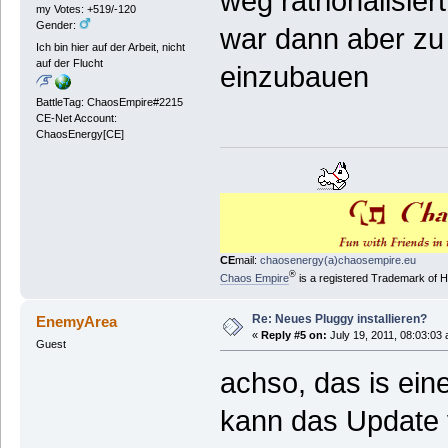
weg ratrionalisier
my Votes: +519/-120
Gender:
war dann aber zu
Ich bin hier auf der Arbeit, nicht
auf der Flucht
einzubauen
BattleTag: ChaosEmpire#2215
CE-Net Account:
ChaosEnergy[CE]
CE
mail:
chaosenergy(a)chaosempire.eu
®
Chaos Empire
is a registered Trademark of
Re: Neues Pluggy installieren?
EnemyArea
«
Reply #5 on:
July 19, 2011, 08:03:03
Guest
achso, das is ein
kann das Update