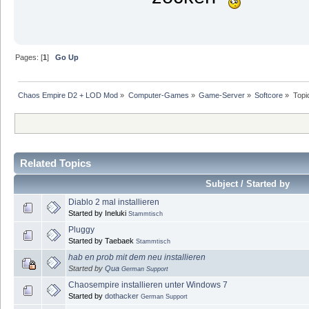
Pages: [
1
]
Go Up
Chaos Empire D2 + LOD Mod
»
Computer-Games
»
Game-Server
»
Softcore
»
Topi
Related Topics
Subject / Started by
Diablo 2 mal installieren
Started by Ineluki
Stammtisch
Pluggy
Started by Taebaek
Stammtisch
hab en prob mit dem neu installieren
Started by
Qua
German Support
Chaosempire installieren unter Windows 7
Started by
dothacker
German Support