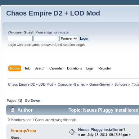
Chaos Empire D2 + LOD Mod
Welcome,
Guest
. Please
login
or
register
.
Login with username, password and session length
Home
Help
Search
Calendar
Donations
Login
Register
Chaos Empire D2 + LOD Mod
»
Computer-Games
»
Game-Server
»
Softcore
»
Topi
Pages: [
1
]
Go Down
Author
Topic: Neues Pluggy installiere
0 Members and 1 Guest are viewing this topic.
Neues Pluggy installieren?
EnemyArea
«
on:
July 18, 2011, 09:16:34 pm »
Guest