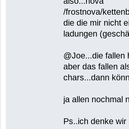
also...nova
/frostnova/kettenb
die die mir nicht e
ladungen (geschät
@Joe...die fallen 
aber das fallen al
chars...dann könn
ja allen nochmal 
Ps..ich denke wir