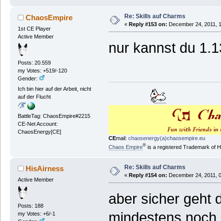
Re: Skills auf Charms
ChaosEmpire
«
Reply #153 on:
December 24, 2011, 1
1st CE Player
Active Member
nur kannst du 1.13
Posts: 20.559
my Votes: +519/-120
Gender:
Ich bin hier auf der Arbeit, nicht
auf der Flucht
BattleTag: ChaosEmpire#2215
CE-Net Account:
ChaosEnergy[CE]
CE
mail:
chaosenergy(a)chaosempire.eu
®
Chaos Empire
is a registered Trademark of
Re: Skills auf Charms
HisAirness
«
Reply #154 on:
December 24, 2011, 0
Active Member
aber sicher geht d
Posts: 188
mindestens noch 
my Votes: +6/-1