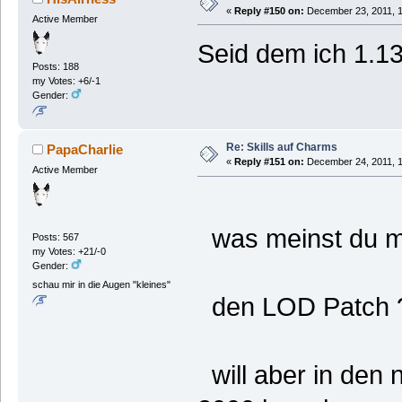
«
Reply #150 on:
December 23, 2011, 1
Active Member
Seid dem ich 1.13
Posts: 188
my Votes: +6/-1
Gender:
Re: Skills auf Charms
PapaCharlie
«
Reply #151 on:
December 24, 2011, 1
Active Member
was meinst du m
Posts: 567
my Votes: +21/-0
Gender:
schau mir in die Augen "kleines"
den LOD Patch ?
will aber in den