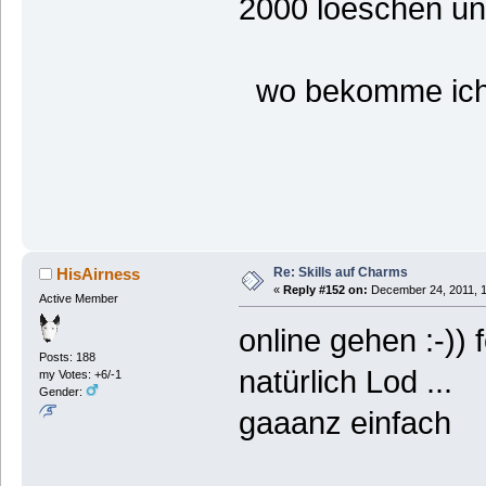
2000 loeschen un
wo bekomme ich
Re: Skills auf Charms
HisAirness
«
Reply #152 on:
December 24, 2011, 1
Active Member
online gehen :-)) f
Posts: 188
natürlich Lod ...
my Votes: +6/-1
Gender:
gaaanz einfach