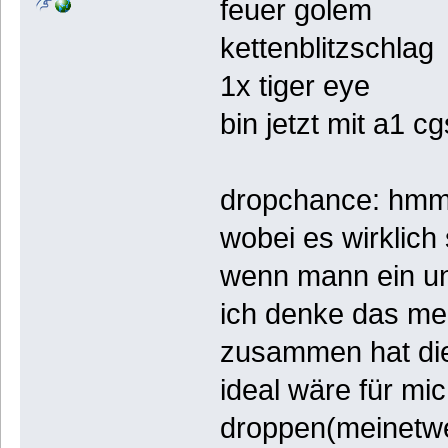
feuer golem
kettenblitzschlag
1x tiger eye
bin jetzt mit a1 c
dropchance: hmm,s
wobei es wirklich 
wenn mann ein un
ich denke das mein
zusammen hat die
ideal wäre für mic
droppen(meinetwe