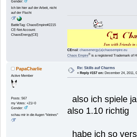
Gender:
Ich bin hier auf der Arbeit, nicht
auf der Flucht
BattleTag: ChaosEmpire#2215
CE-Net Account:
ChaosEnergy[CE]
CE
mail:
chaosenergy(a)chaosempire.eu
®
Chaos Empire
is a registered Trademark of
Re: Skills auf Charms
PapaCharlie
«
Reply #157 on:
December 24, 2011, 0
Active Member
also ich spiele ja
Posts: 567
my Votes: +21/-0
also 1.10 richtig
Gender:
schau mir in die Augen "kleines"
habe ich so ver