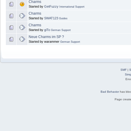
Charms
Started by
GetFuzzy
International Support
Charms
Started by
SWAT123
Guides
Charms
Started by
giTo
German Support
Neue Charms im SP ?
Started by warammer
German Support
SMF
|
S
Simp
Eno
Bad Behavior
has blo
Page create