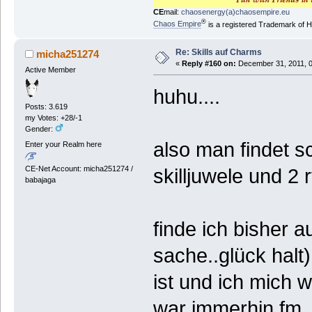
CE
mail:
chaosenergy(a)chaosempire.eu
®
Chaos Empire
is a registered Trademark of
Re: Skills auf Charms
micha251274
«
Reply #160 on:
December 31, 2011, 0
Active Member
huhu....
Posts: 3.619
my Votes: +28/-1
Gender:
also man findet s
Enter your Realm here
CE-Net Account: micha251274 /
skilljuwele und 2
babajaga
finde ich bisher a
sache..glück halt)
ist und ich mich w
war immerhin fm