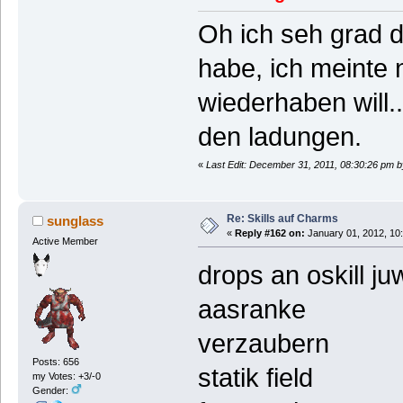
Oh ich seh grad 
habe, ich meinte n
wiederhaben will.
den ladungen.
«
Last Edit: December 31, 2011, 08:30:26 pm b
Re: Skills auf Charms
sunglass
«
Reply #162 on:
January 01, 2012, 10
Active Member
drops an oskill j
aasranke
verzaubern
Posts: 656
statik field
my Votes: +3/-0
Gender: