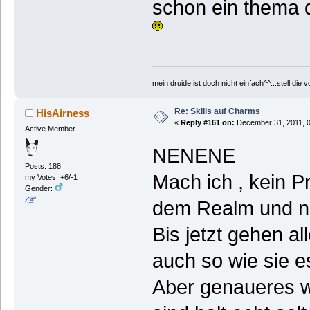
schon ein thema d
mein druide ist doch nicht einfach^^...stell die
Re: Skills auf Charms
HisAirness
«
Reply #161 on:
December 31, 2011, 0
Active Member
NENENE
Posts: 188
Mach ich , kein Pr
my Votes: +6/-1
Gender:
dem Realm und nic
Bis jetzt gehen al
auch so wie sie es
Aber genaueres w