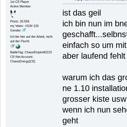
1st CE Player
Active Member
ist das geil
ich bin nun im bn
Posts: 20.559
my Votes: +519/-120
Gender:
geschafft...selbnst
Ich bin hier auf der Arbeit, nicht
auf der Flucht
einfach so um mi
BattleTag: ChaosEmpire#2215
aber laufend fehl
CE-Net Account:
ChaosEnergy[CE]
warum ich das gro
ne 1.10 installati
grosser kiste usw
wenn ich nun sehe
geht