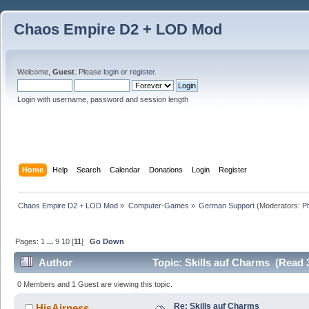
Chaos Empire D2 + LOD Mod
Welcome,
Guest
. Please
login
or
register
.
Login with username, password and session length
Home
Help
Search
Calendar
Donations
Login
Register
Chaos Empire D2 + LOD Mod
»
Computer-Games
»
German Support
(Moderators:
P
Pages:
1
...
9
10
[
11
]
Go Down
Author
Topic: Skills auf Charms (Read 
0 Members and 1 Guest are viewing this topic.
Re: Skills auf Charms
HisAirness