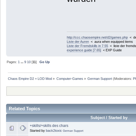
http://ccc.chaosempire.net/d2/games.php
< der
Liste der Auren
< aura when equipped items
Liste der Fremdskills in 7.55
< liste der fremdsk
experience guide [7.65]
< EXP Guide
Pages:
1
...
9
10
[
11
]
Go Up
Chaos Empire D2 + LOD Mod
»
Computer-Games
»
German Support
(Moderators:
P
Related Topics
Subject / Started by
+skills/+skills des chars
Started by
back2toxic
German Support