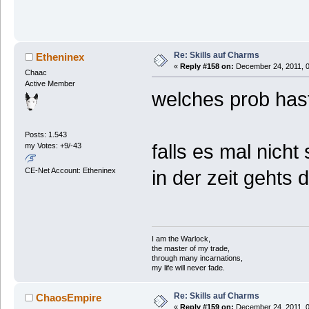
Re: Skills auf Charms
Etheninex
«
Reply #158 on:
December 24, 2011, 0
Chaac
Active Member
welches prob hast
Posts: 1.543
falls es mal nicht
my Votes: +9/-43
CE-Net Account: Etheninex
in der zeit gehts d
I am the Warlock,
the master of my trade,
through many incarnations,
my life will never fade.
Re: Skills auf Charms
ChaosEmpire
«
Reply #159 on:
December 24, 2011, 0