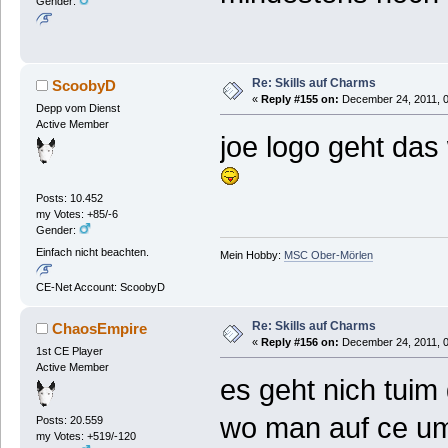
Gender:
Re: Skills auf Charms
ScoobyD
«
Reply #155 on:
December 24, 2011, 0
Depp vom Dienst
Active Member
joe logo geht das
Posts: 10.452
my Votes: +85/-6
Gender:
Einfach nicht beachten.
Mein Hobby:
MSC Ober-Mörlen
CE-Net Account: ScoobyD
Re: Skills auf Charms
ChaosEmpire
«
Reply #156 on:
December 24, 2011, 0
1st CE Player
Active Member
es geht nich tui
wo man auf ce ums
Posts: 20.559
my Votes: +519/-120