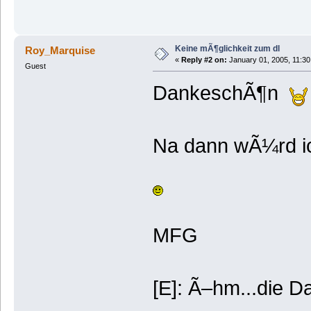
Keine mÃ¶glichkeit zum dl
Roy_Marquise
«
Reply #2 on:
January 01, 2005, 11:30
Guest
DankeschÃ¶n
Na dann wÃ¼rd i
MFG
[E]: Ã–hm...die D