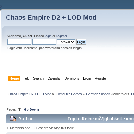
2
Chaos Empire D2 + LOD Mod
Welcome,
Guest
. Please
login
or
register
.
Login with username, password and session length
Home
Help
Search
Calendar
Donations
Login
Register
Chaos Empire D2 + LOD Mod
»
Computer-Games
»
German Support
(Moderators:
P
Pages: [
1
]
Go Down
Author
Topic: Keine mÃ¶glichkeit zum 
0 Members and 1 Guest are viewing this topic.