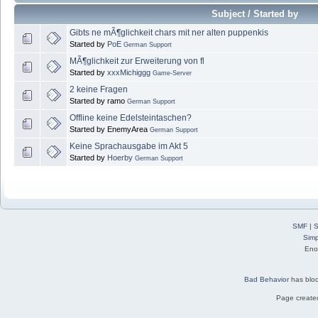
Subject / Started by
Gibts ne mÃ¶glichkeit chars mit ner alten puppenkis
Started by
PoE
German Support
MÃ¶glichkeit zur Erweiterung von fl
Started by
xxxMichiggg
Game-Server
2 keine Fragen
Started by ramo
German Support
Offline keine Edelsteintaschen?
Started by EnemyArea
German Support
Keine Sprachausgabe im Akt 5
Started by
Hoerby
German Support
SMF
|
S
Simp
Eno
Bad Behavior
has blo
Page created