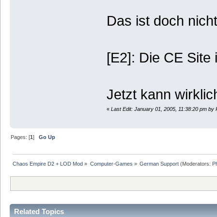
Das ist doch nic
[E2]: Die CE Site
Jetzt kann wirkli
«
Last Edit: January 01, 2005, 11:38:20 pm b
Pages: [
1
]
Go Up
Chaos Empire D2 + LOD Mod
»
Computer-Games
»
German Support
(Moderators:
P
Related Topics