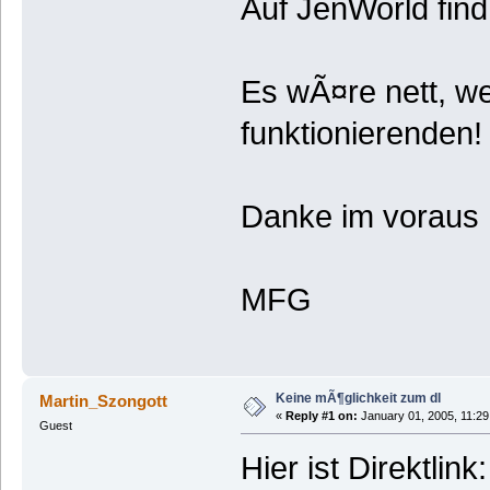
Auf JenWorld fin
Es wÃ¤re nett, we
funktionierenden
Danke im voraus
MFG
Keine mÃ¶glichkeit zum dl
Martin_Szongott
«
Reply #1 on:
January 01, 2005, 11:29
Guest
Hier ist Direktlink