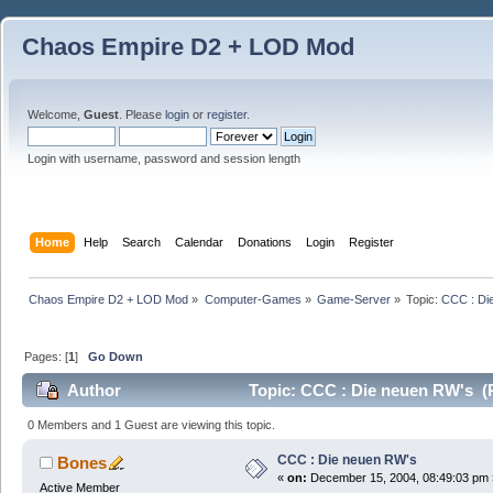
Chaos Empire D2 + LOD Mod
Welcome,
Guest
. Please
login
or
register
.
Login with username, password and session length
Home
Help
Search
Calendar
Donations
Login
Register
Chaos Empire D2 + LOD Mod
»
Computer-Games
»
Game-Server
»
Topic:
CCC : Di
Pages: [
1
]
Go Down
Author
Topic: CCC : Die neuen RW's (
0 Members and 1 Guest are viewing this topic.
CCC : Die neuen RW's
Bones
«
on:
December 15, 2004, 08:49:03 pm 
Active Member