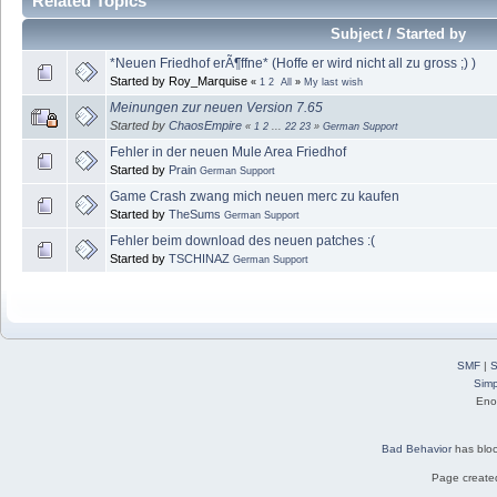
Related Topics
Subject / Started by
*Neuen Friedhof erÃ¶ffne* (Hoffe er wird nicht all zu gross ;) )
Started by Roy_Marquise
«
1
2
All
»
My last wish
Meinungen zur neuen Version 7.65
Started by
ChaosEmpire
«
1
2
...
22
23
»
German Support
Fehler in der neuen Mule Area Friedhof
Started by
Prain
German Support
Game Crash zwang mich neuen merc zu kaufen
Started by
TheSums
German Support
Fehler beim download des neuen patches :(
Started by
TSCHINAZ
German Support
SMF
|
S
Simp
Eno
Bad Behavior
has blo
Page created