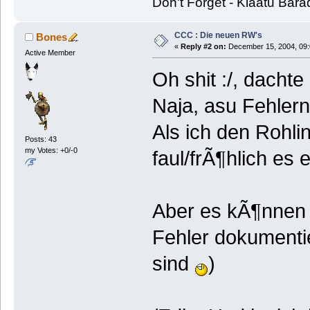
Don't Forget - Klaatu Bara
CCC : Die neuen RW's
Bones
«
Reply #2 on:
December 15, 2004, 09:
Active Member
Oh shit :/, dacht
Naja, asu Fehlern
Als ich den Rohli
Posts: 43
my Votes: +0/-0
faul/frÃ¶hlich es
Aber es kÃ¶nnen 
Fehler dokumentie
sind
)