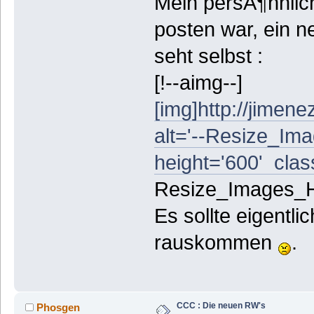
Mein persÃ¶hnlic
posten war, ein n
seht selbst :
[!--aimg--]
[img]http://jimen
alt='--Resize_Ima
height='600' class
Resize_Images_Hin
Es sollte eigentli
rauskommen
.
CCC : Die neuen RW's
Phosgen