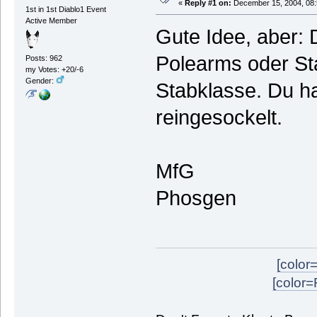
«
Reply #1 on:
December 15, 2004, 08:
1st in 1st Diablo1 Event
Active Member
Gute Idee, aber: D
Polearms oder St
Posts: 962
my Votes: +20/-6
Gender:
Stabklasse. Du ha
reingesockelt.
MfG
Phosgen
[color
[color=