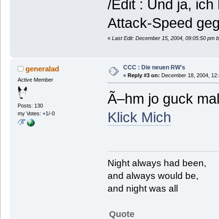
/Edit : Und ja, ic
Attack-Speed ge
«
Last Edit: December 15, 2004, 09:05:50 pm 
CCC : Die neuen RW's
generalad
«
Reply #3 on:
December 18, 2004, 12:
Active Member
Ã–hm jo guck mal
Posts: 130
Klick Mich
my Votes: +1/-0
Night always had been,
and always would be,
and night was all
Quote