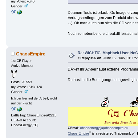
my Votes: +0/-0
Gender:
Deamon Tools ist erlaubt Oo Image erzeuge
Vertragsbedingungen zum Produkt aber wenn
-.-). Ob man auch nun sich die CD von ne
Noch so nebenbei die cheat.dll leistet ma
Re: WICHTIG! MapHack User, NoC
ChaosEmpire
«
Reply #96 on:
June 16, 2005, 01:17:
1st CE Player
Active Member
DÃ¼rft ihr Ã¼berhaupt externe Programm
Du hast in die Bedingungen eingewilligt, s
Posts: 20.559
my Votes: +519/-120
Gender:
Ich bin hier auf der Arbeit, nicht
auf der Flucht
BattleTag: ChaosEmpire#2215
CE-Net Account:
ChaosEnergy[CE]
CE
mail:
chaosenergy(a)chaosempire.eu
®
Chaos Empire
is a registered Trademark of