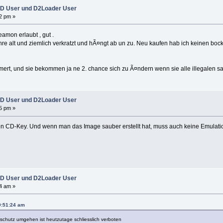
D User und D2Loader User
2 pm »
amon erlaubt , gut .
ahre alt und ziemlich verkratzt und hÃ¤ngt ab un zu. Neu kaufen hab ich keinen bock
mmert, und sie bekommen ja ne 2. chance sich zu Ã¤ndern wenn sie alle illegalen s
D User und D2Loader User
5 pm »
n CD-Key. Und wenn man das Image sauber erstellt hat, muss auch keine Emulation 
D User und D2Loader User
4 am »
9:51:24 am
schutz umgehen ist heutzutage schliesslich verboten