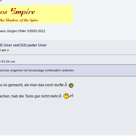
 Hans-Jürgen Ohler ©2003-2012
D User und D2Loader User
8 am »
9:51:24 am
schutz umgehen ist heutzutage schliesslich verboten
das so gemacht, als man das noch durfte.Â
achen, hab die Tools gar nicht mehr.Â