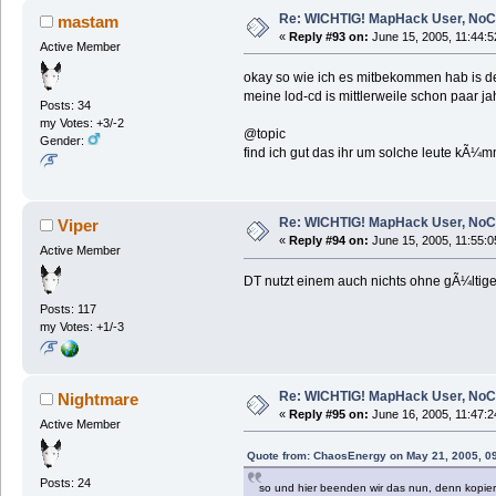
Re: WICHTIG! MapHack User, NoC
mastam
«
Reply #93 on:
June 15, 2005, 11:44:5
Active Member
okay so wie ich es mitbekommen hab is de
meine lod-cd is mittlerweile schon paar j
Posts: 34
my Votes: +3/-2
@topic
Gender:
find ich gut das ihr um solche leute kÃ¼
Re: WICHTIG! MapHack User, NoC
Viper
«
Reply #94 on:
June 15, 2005, 11:55:0
Active Member
DT nutzt einem auch nichts ohne gÃ¼ltige
Posts: 117
my Votes: +1/-3
Re: WICHTIG! MapHack User, NoC
Nightmare
«
Reply #95 on:
June 16, 2005, 11:47:2
Active Member
Quote from: ChaosEnergy on May 21, 2005, 0
Posts: 24
so und hier beenden wir das nun, denn kopier