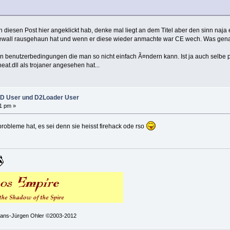
ich diesen Post hier angeklickt hab, denke mal liegt an dem Titel aber den sinn na
rewall rausgehaun hat und wenn er diese wieder anmachte war CE wech. Was genau di
n benutzerbedingungen die man so nicht einfach Ã¤ndern kann. Ist ja auch selbe p
at.dll als trojaner angesehen hat...
D User und D2Loader User
1 pm »
probleme hat, es sei denn sie heisst firehack ode rso
 Hans-Jürgen Ohler ©2003-2012