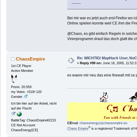
----------
Bei mir war es jetzt auch erst Firefox wo 
Online spielen konnte weil CE ihm die Fi
@Chaos, es gibt einfach Regeln in solche
Virenprogramm drauf das doch glatt die che
Re: WICHTIG! MapHack User, NoC
ChaosEmpire
«
Reply #99 on:
June 16, 2005, 11:52:3
1st CE Player
Active Member
es waere mir neu das eine firewall mit ce 
Posts: 20.559
my Votes: +519/-120
Gender:
Ich bin hier auf der Arbeit, nicht
auf der Flucht
BattleTag: ChaosEmpire#2215
CE
mail:
chaosenergy(a)chaosempire.eu
CE-Net Account:
®
Chaos Empire
is a registered Trademark of
ChaosEnergy[CE]