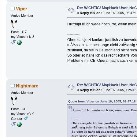
Re: WICHTIG! MapHack User, NoC
Viper
«
Reply #97 on:
June 16, 2005, 06:47:
Active Member
Hrrrrmpf !!! Ich wede noch irre, wenn mein
Posts: 117
----------
my Votes: +1/-3
Ohne das jetzt konkret juristish zu bewer
mÃ¼ssen sie noch lange nicht zulÃ¤ssig s
zustimmt, da sie in Deutschland nicht rech
So oder so halte ich das recht scharfe Vo
Probleme mit CE. Opera macht auch keine
----------
Re: WICHTIG! MapHack User, NoC
Nightmare
«
Reply #98 on:
June 16, 2005, 11:50:3
Active Member
Quote from: Viper on June 16, 2005, 06:47:18
Posts: 24
Hrrrrmpf !!! Ich wede noch irre, wenn mein Bru
my Votes: +0/-0
Gender:
----------
Ohne das jetzt konkret juristish zu bewerten 
zulÃ¤ssig sein. Bekannte Beispiele sind z.B.
So oder so halte ich das recht scharfe Vorge
auch keine Zicken, wenn CE im Hintergrund lÃ