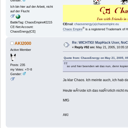
Gender:
Ich bin hier auf der Arbeit, nicht
auf der Flucht
BattleTag: ChaosEmpire#2215
CE
mail:
chaosenergy(a)chaosempire.eu
CE-Net Account:
®
Chaos Empire
is a registered Trademark of
ChaosEnergy[CE]
Re: WICHTIG! MapHack User, NoC
AKI2000
«
Reply #92 on:
May 21, 2005, 10:05:1
Active Member
Quote from: ChaosEnergy on May 21, 2005, 0
Posts: 235
so und hier beenden wir das nun, denn kopier
my Votes: +7/-8
Gender:
Ja klar Chaos. Ich meinte auch, ich hab 
Heute wÃ¼rde ich das natÃ¼rlich nicht m
MfG
AKI