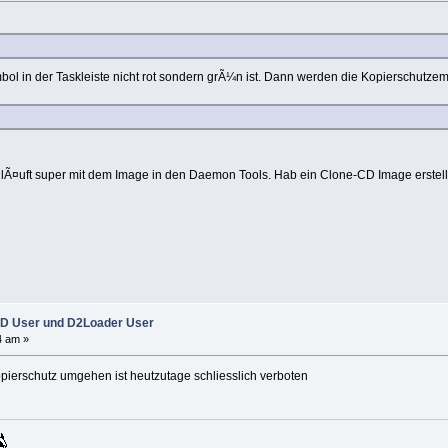
bol in der Taskleiste nicht rot sondern grÃ¼n ist. Dann werden die Kopierschutz
o lÃ¤uft super mit dem Image in den Daemon Tools. Hab ein Clone-CD Image erstell
D User und D2Loader User
4 am »
pierschutz umgehen ist heutzutage schliesslich verboten