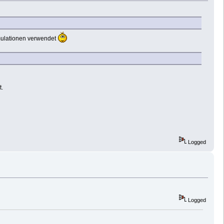
emulationen verwendet
t.
Logged
Logged