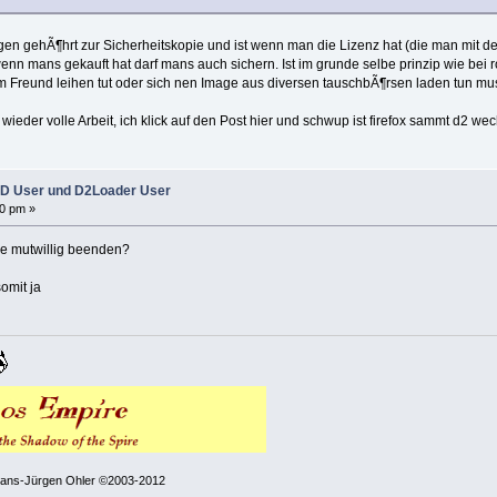
n gehÃ¶hrt zur Sicherheitskopie und ist wenn man die Lizenz hat (die man mit dem
 mans gekauft hat darf mans auch sichern. Ist im grunde selbe prinzip wie bei rom
m Freund leihen tut oder sich nen Image aus diversen tauschbÃ¶rsen laden tun mus
l wieder volle Arbeit, ich klick auf den Post hier und schwup ist firefox sammt d2
D User und D2Loader User
20 pm »
e mutwillig beenden?
omit ja
 Hans-Jürgen Ohler ©2003-2012