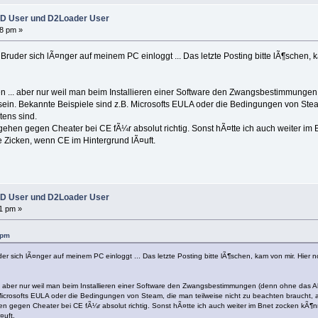
D User und D2Loader User
18 pm »
 Bruder sich lÃ¤nger auf meinem PC einloggt ... Das letzte Posting bitte lÃ¶schen, 
ten ... aber nur weil man beim Installieren einer Software den Zwangsbestimmungen
ein. Bekannte Beispiele sind z.B. Microsofts EULA oder die Bedingungen von Ste
tens sind.
rgehen gegen Cheater bei CE fÃ¼r absolut richtig. Sonst hÃ¤tte ich auch weiter im
 Zicken, wenn CE im Hintergrund lÃ¤uft.
D User und D2Loader User
1 pm »
 pm
der sich lÃ¤nger auf meinem PC einloggt ... Das letzte Posting bitte lÃ¶schen, kam von mir. Hier 
... aber nur weil man beim Installieren einer Software den Zwangsbestimmungen (denn ohne das A
 Microsofts EULA oder die Bedingungen von Steam, die man teilweise nicht zu beachten braucht, 
hen gegen Cheater bei CE fÃ¼r absolut richtig. Sonst hÃ¤tte ich auch weiter im Bnet zocken kÃ¶
¤uft.