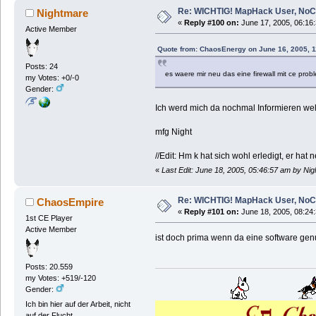
Re: WICHTIG! MapHack User, NoC
Nightmare
«
Reply #100 on:
June 17, 2005, 06:16
Active Member
Quote from: ChaosEnergy on June 16, 2005, 
Posts: 24
es waere mir neu das eine firewall mit ce prob
my Votes: +0/-0
Gender:
Ich werd mich da nochmal Informieren welc
mfg Night
//Edit: Hm k hat sich wohl erledigt, er hat
«
Last Edit: June 18, 2005, 05:46:57 am by Ni
Re: WICHTIG! MapHack User, NoC
ChaosEmpire
«
Reply #101 on:
June 18, 2005, 08:24
1st CE Player
Active Member
ist doch prima wenn da eine software genut
Posts: 20.559
my Votes: +519/-120
Gender:
Ich bin hier auf der Arbeit, nicht
auf der Flucht