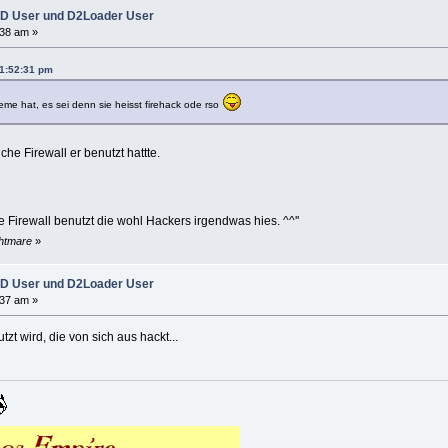
D User und D2Loader User
:38 am »
11:52:31 pm
leme hat, es sei denn sie heisst firehack ode rso
he Firewall er benutzt hattte.
 ne Firewall benutzt die wohl Hackers irgendwas hies. ^^''
ghtmare
»
D User und D2Loader User
:37 am »
zt wird, die von sich aus hackt...