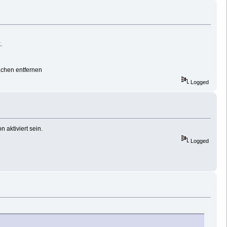
.
achen entfernen
Logged
aktiviert sein.
Logged