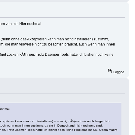
kam von mir. Hier nochmal:
 (denn ohne das Akzeptieren kann man nicht installieren) zustimmt,
am, die man teilweise nicht zu beachten braucht, auch wenn man ihnen
 Bnet zocken kÃ¶nnen. Trotz Daemon Tools hatte ich bisher noch keine
Logged
nochmal:
kzeptieren kann man nicht installieren) zustimmt, mÃ¼ssen sie noch lange nicht
auch wenn man ihnen zustimmt, da sie in Deutschland nicht rechtens sind.
nnen. Trotz Daemon Tools hatte ich bisher noch keine Probleme mit CE. Opera macht