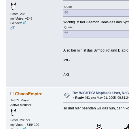
Quote
Posts: 235
my Votes: +7/-8
Wichtig ist bei Daemon Tools das das Sym
Gender:
Quote
Also bei mir ist das Symbol rot und Diabl
MfG
AKI
Re: WICHTIG! MapHack User, NoC
ChaosEmpire
«
Reply #91 on:
May 21, 2005, 09:51:2
1st CE Player
Active Member
so und hier beenden wir das nun, denn ko
Posts: 20.559
my Votes: +519/-120