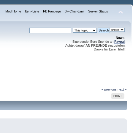
Mod Home
Item-Liste
FB Fanpage
8k-Char-Limit
Server Status
News:
Bitte sendet Eure Spende an
Paypal
.
Achtet darauf
AN FREUNDE
einzustellen.
Danke für Eure Hilfe!!!
« previous
next »
PRINT