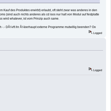
 Kauf des Produktes erwirbt) erlaubt, oft steht zwar was anderes in den
s (sind auch nichts anderes als cd isos nur halt von Modul auf festplatte
s wird whatever, ist vom Prinzip auch same.
 wech -.- DÃ¼rft ihr Ã¼berhaupt externe Programme mutwillig beenden? Oo
Logged
Logged