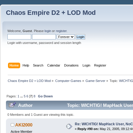
Chaos Empire D2 + LOD Mod
Welcome,
Guest
. Please
login
or
register
.
Login with username, password and session length
Home
Help
Search
Calendar
Donations
Login
Register
Chaos Empire D2 + LOD Mod
»
Computer-Games
»
Game-Server
»
Topic:
WICHTIG!
Pages:
1
...
5
6
[
7
]
8
Go Down
Author
Topic: WICHTIG! MapHack User
0 Members and 1 Guest are viewing this topic.
Re: WICHTIG! MapHack User, NoC
AKI2000
«
Reply #90 on:
May 21, 2005, 09:12:4
Active Member