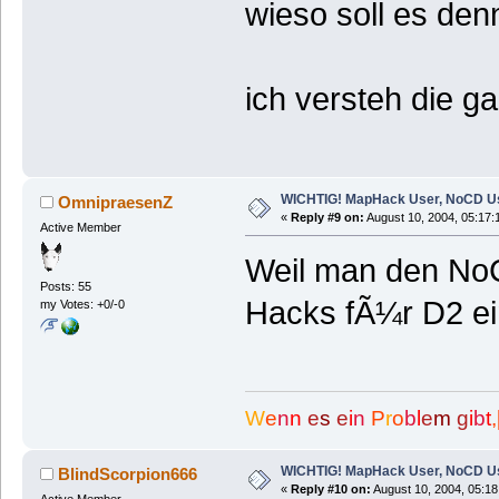
wieso soll es denn
ich versteh die g
WICHTIG! MapHack User, NoCD U
OmnipraesenZ
«
Reply #9 on:
August 10, 2004, 05:17:
Active Member
Weil man den NoC
Posts: 55
Hacks fÃ¼r D2 ei
my Votes: +0/-0
W
e
n
n
e
s
e
i
n
P
r
o
b
l
e
m
g
i
b
t
,
WICHTIG! MapHack User, NoCD U
BlindScorpion666
«
Reply #10 on:
August 10, 2004, 05:18
Active Member