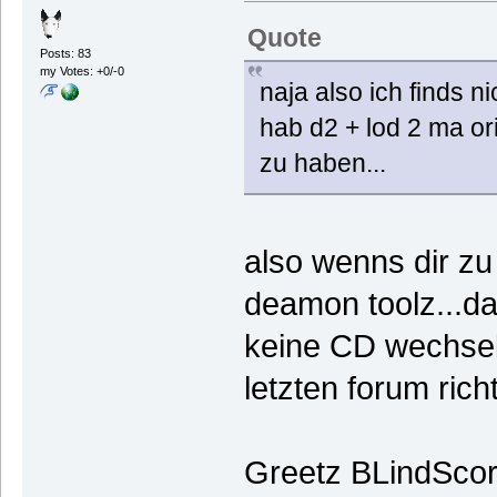
Quote
Posts: 83
my Votes: +0/-0
naja also ich finds n
hab d2 + lod 2 ma ori
zu haben...
also wenns dir zu
deamon toolz...d
keine CD wechseln
letzten forum rich
Greetz BLindScor