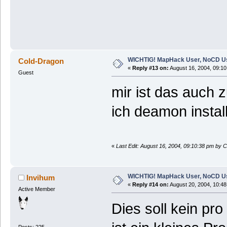
WICHTIG! MapHack User, NoCD U
Cold-Dragon
«
Reply #13 on:
August 16, 2004, 09:10
Guest
mir ist das auch 
ich deamon instal
«
Last Edit: August 16, 2004, 09:10:38 pm by 
WICHTIG! MapHack User, NoCD U
Invihum
«
Reply #14 on:
August 20, 2004, 10:48
Active Member
Dies soll kein pr