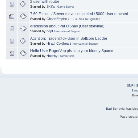
2 user with router
Started by
Sklifan
Game-Server
7.60 F is out / Server move completed / 5000 User reached
Started by
ChaosEmpire
«
1
2
3
All
»
Neuigkeiten
discussion about Pat O'Shay (User storyline)
Started by
bdpf
International Support
Attention: Tradeh@ck-User in Softcore Ladder
Started by
Hirad_Coldheart
International Support
Hello User RogerVep pls stop your bloody Spamm
Started by
Hoerby
Stammtisch
SMF
|
S
Simp
Eno
Bad Behavior
has blo
Page created