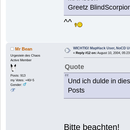
Greetz BlindScorpio
^^
WICHTIG! MapHack User, NoCD U
Mr Bean
«
Reply #12 on:
August 10, 2004, 05:23
Urgestein des Chaos
Active Member
Quote
Posts: 913
Und ich dulde in di
my Votes: +40/-5
Gender:
Posts
Bitte beachten!