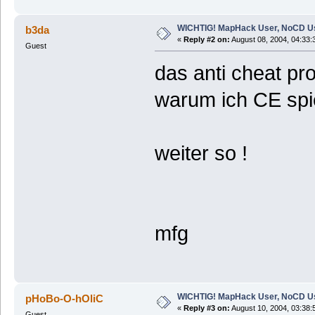
WICHTIG! MapHack User, NoCD U
b3da
«
Reply #2 on:
August 08, 2004, 04:33:
Guest
das anti cheat p
warum ich CE spi
weiter so !
mfg
WICHTIG! MapHack User, NoCD U
pHoBo-O-hOliC
«
Reply #3 on:
August 10, 2004, 03:38:
Guest