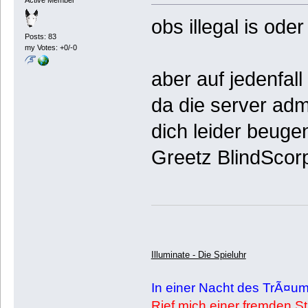
obs illegal is oder
Posts: 83
my Votes: +0/-0
aber auf jedenfal
da die server adm
dich leider beu
Greetz BlindScor
Illuminate - Die Spieluhr
In einer Nacht des TrÃ¤u
Rief mich einer fremden S