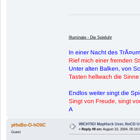
Illuminate - Die Spieluhr
In einer Nacht des TrÃ¤u
Rief mich einer fremden S
Unter alten Balken, von Sc
Tasten hellwach die Sinne
Endlos weiter singt die Sp
Singt von Freude, singt von 
A
WICHTIG! MapHack User, NoCD U
pHoBo-O-hOliC
«
Reply #8 on:
August 10, 2004, 05:16:
Guest