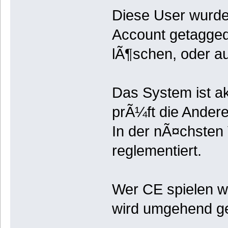
Diese User wurde
Account getagged,
lÃ¶schen, oder a
Das System ist ak
prÃ¼ft die Andere
In der nÃ¤chsten 
reglementiert.
Wer CE spielen wi
wird umgehend g