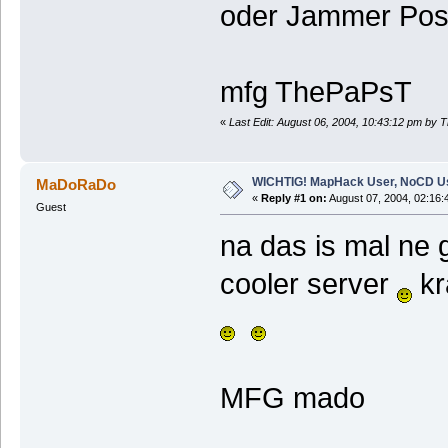
oder Jammer Pos
mfg ThePaPsT
«
Last Edit: August 06, 2004, 10:43:12 pm by
WICHTIG! MapHack User, NoCD U
MaDoRaDo
«
Reply #1 on:
August 07, 2004, 02:16:
Guest
na das is mal ne 
cooler server
kr
MFG mado