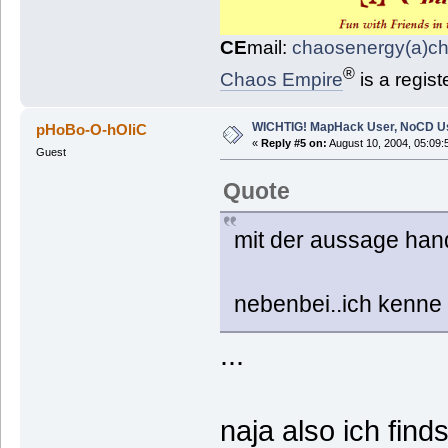
CE
mail:
chaosenergy(a)c
®
Chaos Empire
is a regis
WICHTIG! MapHack User, NoCD U
pHoBo-O-hOliC
«
Reply #5 on:
August 10, 2004, 05:09:
Guest
Quote
mit der aussage hand
nebenbei..ich kenne 
...
naja also ich fin