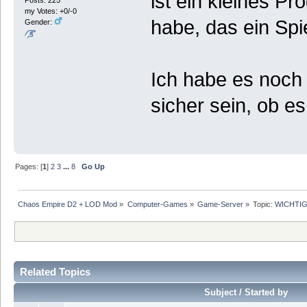
ist ein kleines P
Posts: 225
my Votes: +0/-0
habe, das ein Spie
Gender:
Ich habe es noch n
sicher sein, ob es 
Pages: [
1
]
2
3
...
8
Go Up
Chaos Empire D2 + LOD Mod
»
Computer-Games
»
Game-Server
»
Topic:
WICHTIG!
Related Topics
Subject / Started by