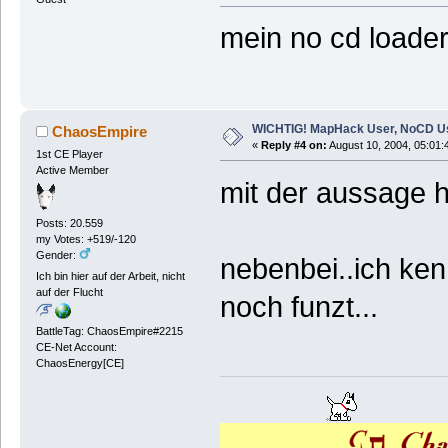
mein no cd load
WICHTIG! MapHack User, NoCD U
ChaosEmpire
«
Reply #4 on:
August 10, 2004, 05:01:
1st CE Player
Active Member
mit der aussage h
Posts: 20.559
my Votes: +519/-120
Gender:
nebenbei..ich ken
Ich bin hier auf der Arbeit, nicht
auf der Flucht
noch funzt...
BattleTag: ChaosEmpire#2215
CE-Net Account:
ChaosEnergy[CE]