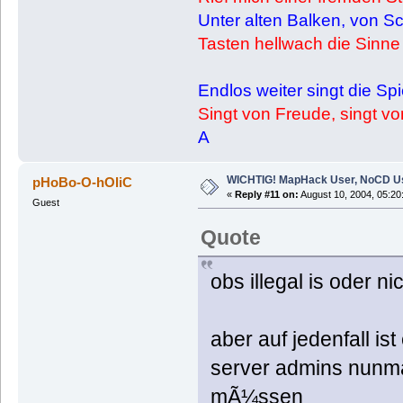
Unter alten Balken, von Sc
Tasten hellwach die Sinne
Endlos weiter singt die Sp
Singt von Freude, singt von 
A
WICHTIG! MapHack User, NoCD U
pHoBo-O-hOliC
«
Reply #11 on:
August 10, 2004, 05:20
Guest
Quote
obs illegal is oder ni
aber auf jedenfall i
server admins nunmal
mÃ¼ssen