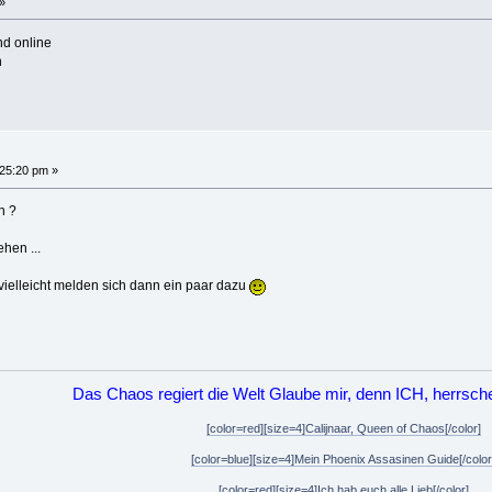
»
nd online
h
25:20 pm »
n ?
ehen ...
vielleicht melden sich dann ein paar dazu
Das Chaos regiert die Welt Glaube mir, denn ICH, herrsc
[color=red][size=4]Calijnaar, Queen of Chaos[/color]
[color=blue][size=4]Mein Phoenix Assasinen Guide[/color
[color=red][size=4]Ich hab euch alle Lieb[/color]