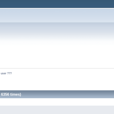
 user ???
 6356 times)