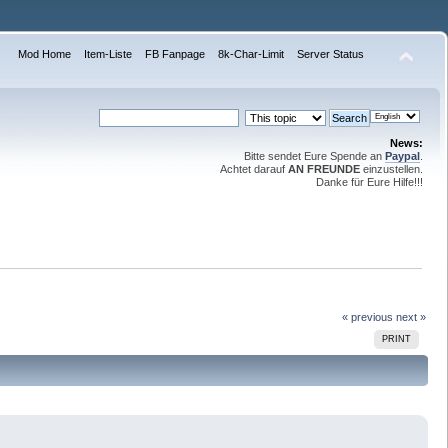
Mod Home
Item-Liste
FB Fanpage
8k-Char-Limit
Server Status
News:
Bitte sendet Eure Spende an
Paypal
.
Achtet darauf
AN FREUNDE
einzustellen.
Danke für Eure Hilfe!!!
« previous
next »
PRINT