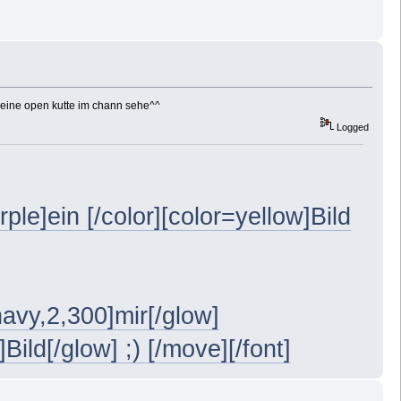
 deine open kutte im chann sehe^^
Logged
rple]ein [/color][color=yellow]Bild
avy,2,300]mir[/glow]
ild[/glow] ;) [/move][/font]