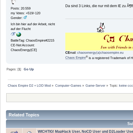
Da sind 3 Links, die nur mit dem IE zu Ã¶f
Posts: 20.559
my Votes: +519/-120
Gender:
Ich bin hier auf der Arbeit, nicht
auf der Flucht
BattleTag: ChaosEmpire#2215
CE-Net Account:
ChaosEnergy[CE]
CE
mail:
chaosenergy(a)chaosempire.eu
®
Chaos Empire
is a registered Trademark of
Pages: [
1
]
Go Up
Chaos Empire D2 + LOD Mod
»
Computer-Games
»
Game-Server
»
Topic:
keine ccc
Related Topics
Sub
WICHTIG! MapHack User, NoCD User und D2Loader Use