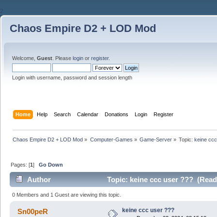
2
Chaos Empire D2 + LOD Mod
Welcome,
Guest
. Please
login
or
register
.
Login with username, password and session length
Home
Help
Search
Calendar
Donations
Login
Register
Chaos Empire D2 + LOD Mod
»
Computer-Games
»
Game-Server
»
Topic:
keine ccc
Pages: [
1
]
Go Down
Author
Topic: keine ccc user ??? (Read
0 Members and 1 Guest are viewing this topic.
keine ccc user ???
Sn00peR