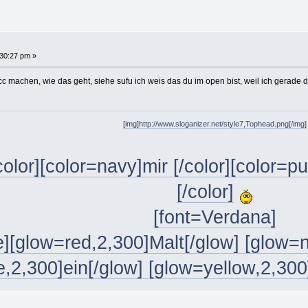
30:27 pm »
acc machen, wie das geht, siehe sufu ich weis das du im open bist, weil ich gerade
[img]http://www.sloganizer.net/style7,Tophead.png[/img]
color][color=navy]mir [/color][color=pu
[/color]
[font=Verdana]
][glow=red,2,300]Malt[/glow] [glow=n
,2,300]ein[/glow] [glow=yellow,2,300]B