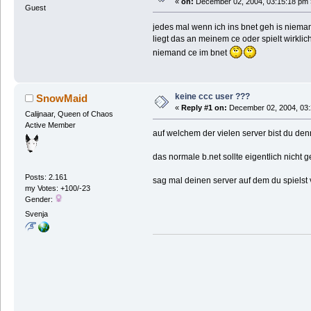
«
on:
December 02, 2004, 03:15:18 pm 
Guest
jedes mal wenn ich ins bnet geh is niema
liegt das an meinem ce oder spielt wirklic
niemand ce im bnet
keine ccc user ???
SnowMaid
«
Reply #1 on:
December 02, 2004, 03:
Calijnaar, Queen of Chaos
Active Member
auf welchem der vielen server bist du den
das normale b.net sollte eigentlich nicht g
Posts: 2.161
sag mal deinen server auf dem du spielst 
my Votes: +100/-23
Gender:
Svenja