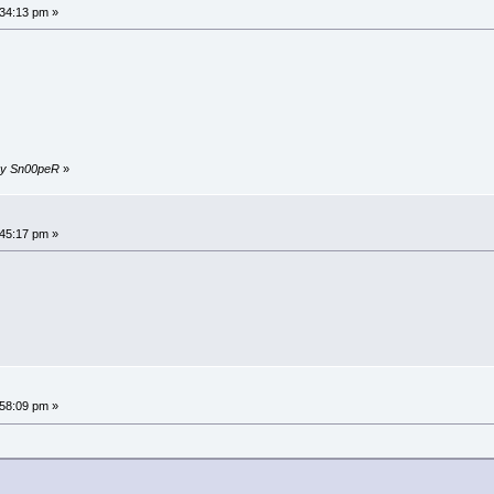
34:13 pm »
 by Sn00peR
»
45:17 pm »
58:09 pm »