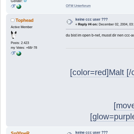
Gender:
OFM Unterforum
keine ccc user ???
Tophead
«
Reply #4 on:
December 02, 2004, 03:
Active Member
du bist im open b-net, musst dir nen ccc-
Posts: 2.423
my Votes: +68/-78
[color=red]Malt [/
[move
[glow=purple
keine ccc user ???
Sn00peR