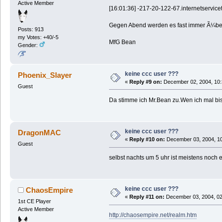
Active Member
[16:01:36] -217-20-122-67.internetservice
Gegen Abend werden es fast immer Ã¼be
Posts: 913
my Votes: +40/-5
MfG Bean
Gender:
keine ccc user ???
Phoenix_Slayer
«
Reply #9 on:
December 02, 2004, 10:
Guest
Da stimme ich Mr.Bean zu.Wen ich mal bis
keine ccc user ???
DragonMAC
«
Reply #10 on:
December 03, 2004, 10
Guest
selbst nachts um 5 uhr ist meistens noch e
keine ccc user ???
ChaosEmpire
«
Reply #11 on:
December 03, 2004, 02
1st CE Player
Active Member
http://chaosempire.net/realm.htm