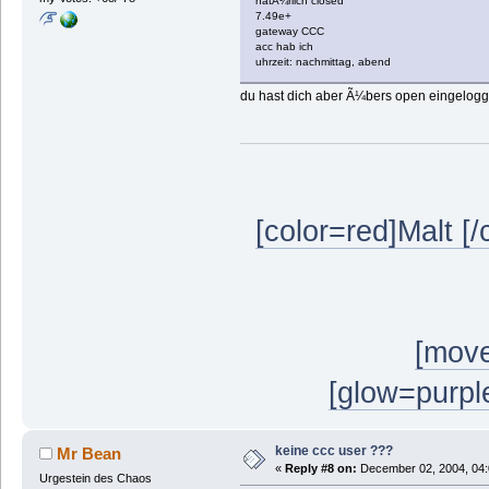
natÃ¼rlich closed
7.49e+
gateway CCC
acc hab ich
uhrzeit: nachmittag, abend
du hast dich aber Ã¼bers open eingeloggt
[color=red]Malt [/
[move
[glow=purple
keine ccc user ???
Mr Bean
«
Reply #8 on:
December 02, 2004, 04:
Urgestein des Chaos