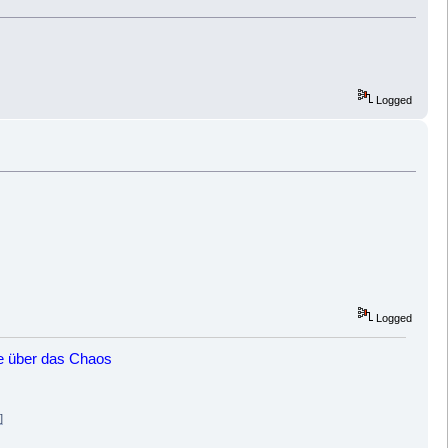
Logged
Logged
he über das Chaos
]