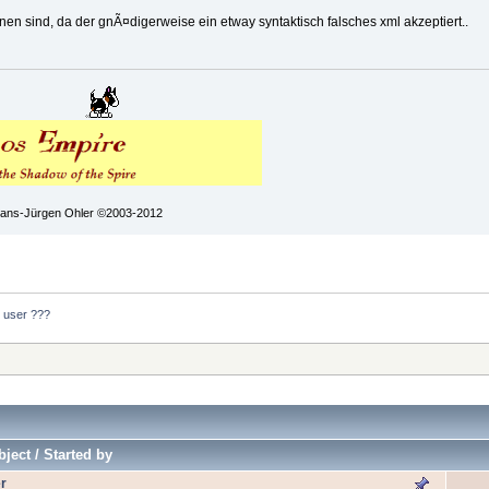
fnen sind, da der gnÃ¤digerweise ein etway syntaktisch falsches xml akzeptiert..
 Hans-Jürgen Ohler ©2003-2012
 user ???
ject / Started by
r