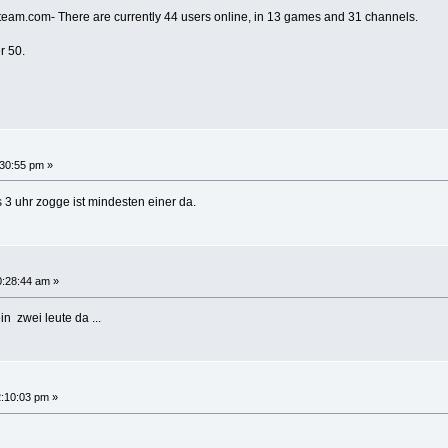
team.com- There are currently 44 users online, in 13 games and 31 channels.
r 50.
30:55 pm »
 3 uhr zogge ist mindesten einer da.
:28:44 am »
in zwei leute da ...
:10:03 pm »