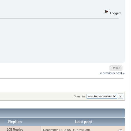
Logged
PRINT
« previous
next »
Jump to:
Replies
Last post
105 Replies
December 11, 2005, 11:32:41 am