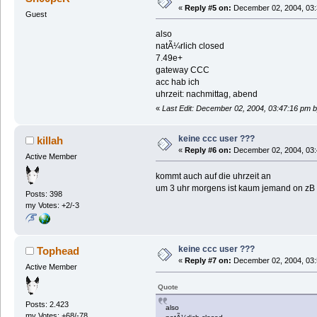
«
Reply #5 on:
December 02, 2004, 03:
Guest
also
natÃ¼rlich closed
7.49e+
gateway CCC
acc hab ich
uhrzeit: nachmittag, abend
«
Last Edit: December 02, 2004, 03:47:16 pm
keine ccc user ???
killah
«
Reply #6 on:
December 02, 2004, 03:
Active Member
kommt auch auf die uhrzeit an
um 3 uhr morgens ist kaum jemand on zB
Posts: 398
my Votes: +2/-3
keine ccc user ???
Tophead
«
Reply #7 on:
December 02, 2004, 03:
Active Member
Quote
Posts: 2.423
also
my Votes: +68/-78