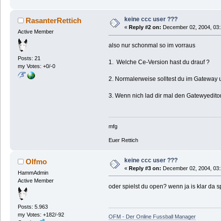
keine ccc user ???
RasanterRettich
«
Reply #2 on:
December 02, 2004, 03:
Active Member
also nur schonmal so im vorraus
Posts: 21
1. Welche Ce-Version hast du drauf ?
my Votes: +0/-0
2. Normalerweise solltest du im Gatewa
3. Wenn nich lad dir mal den Gatewyeditor r
mfg
Euer Rettich
keine ccc user ???
Olfmo
«
Reply #3 on:
December 02, 2004, 03:
HammAdmin
Active Member
oder spielst du open? wenn ja is klar da s
Posts: 5.963
my Votes: +182/-92
OFM - Der Online Fussball Manager