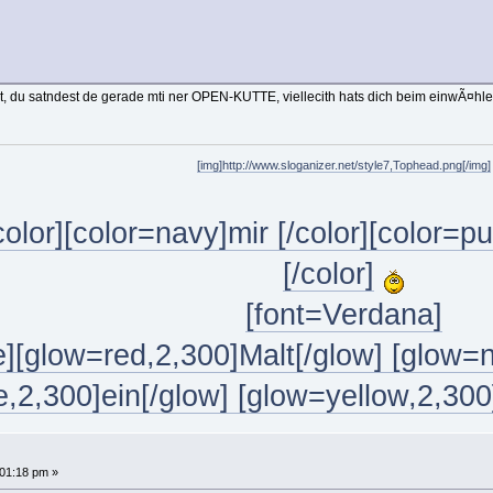
, du satndest de gerade mti ner OPEN-KUTTE, viellecith hats dich beim einwÃ¤hl
[img]http://www.sloganizer.net/style7,Tophead.png[/img]
color][color=navy]mir [/color][color=pu
[/color]
[font=Verdana]
][glow=red,2,300]Malt[/glow] [glow=n
,2,300]ein[/glow] [glow=yellow,2,300]B
01:18 pm »