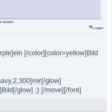
en versehn
Logged
rple]ein [/color][color=yellow]Bild
avy,2,300]mir[/glow]
ild[/glow] ;) [/move][/font]