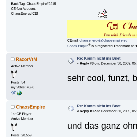
BattleTag: ChaosEmpire#2215
CE-Net Account:
ChaosEnergy[CE]
CE
mail:
chaosenergy(a)chaosempire.eu
®
Chaos Empire
is a registered Trademark of
Re: Komm nicht ins Bnet
RazorVtM
«
Reply #8 on:
December 30, 2009, 05:
Active Member
sehr cool, funzt,
Posts: 54
my Votes: +0/-0
Re: Komm nicht ins Bnet
ChaosEmpire
«
Reply #9 on:
December 30, 2009, 05:
1st CE Player
Active Member
und das ganz ohne 
Posts: 20.559