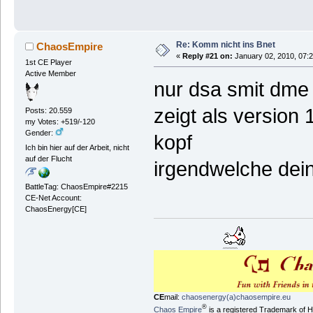
Re: Komm nicht ins Bnet
ChaosEmpire
«
Reply #21 on:
January 02, 2010, 07:
1st CE Player
Active Member
nur dsa smit dme
zeigt als version
Posts: 20.559
my Votes: +519/-120
Gender:
kopf
Ich bin hier auf der Arbeit, nicht
auf der Flucht
irgendwelche deine
BattleTag: ChaosEmpire#2215
CE-Net Account:
ChaosEnergy[CE]
CE
mail:
chaosenergy(a)chaosempire.eu
®
Chaos Empire
is a registered Trademark of