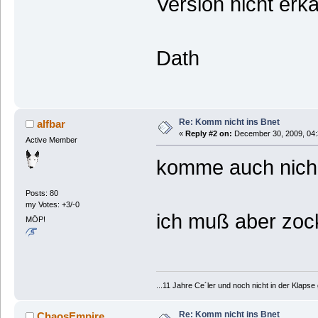
Version nicht erk
Dath
Re: Komm nicht ins Bnet
alfbar
«
Reply #2 on:
December 30, 2009, 04:
Active Member
komme auch nich
Posts: 80
my Votes: +3/-0
ich muß aber zoc
MÖP!
...11 Jahre Ce´ler und noch nicht in der Klaps
Re: Komm nicht ins Bnet
ChaosEmpire