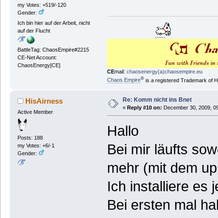
my Votes: +519/-120
Gender:
Ich bin hier auf der Arbeit, nicht
auf der Flucht
BattleTag: ChaosEmpire#2215
CE-Net Account:
ChaosEnergy[CE]
CE
mail:
chaosenergy(a)chaosempire.eu
®
Chaos Empire
is a registered Trademark of
Re: Komm nicht ins Bnet
HisAirness
«
Reply #10 on:
December 30, 2009, 09
Active Member
Hallo
Posts: 188
Bei mir läufts sow
my Votes: +6/-1
Gender:
mehr (mit dem up
Ich installiere es
Bei ersten mal hab 