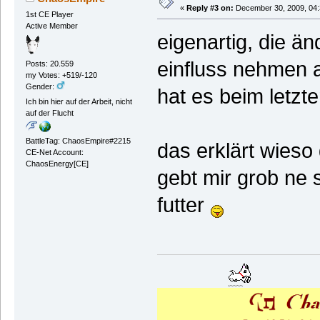
«
Reply #3 on:
December 30, 2009, 04:
1st CE Player
Active Member
eigenartig, die än
einfluss nehmen a
Posts: 20.559
my Votes: +519/-120
Gender:
hat es beim letzt
Ich bin hier auf der Arbeit, nicht
auf der Flucht
BattleTag: ChaosEmpire#2215
das erklärt wieso 
CE-Net Account:
ChaosEnergy[CE]
gebt mir grob ne 
futter