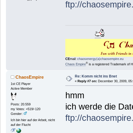
ftp://chaosempir
CE
mail:
chaosenergy(a)chaosempire.eu
®
Chaos Empire
is a registered Trademark of
Re: Komm nicht ins Bnet
ChaosEmpire
«
Reply #7 on:
December 30, 2009, 05:
1st CE Player
Active Member
hmm
ich werde die Da
Posts: 20.559
my Votes: +519/-120
Gender:
ftp://chaosempir
Ich bin hier auf der Arbeit, nicht
auf der Flucht