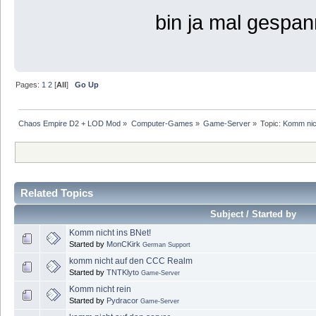
bin ja mal gespan
Pages:
1
2
[
All
]
Go Up
Chaos Empire D2 + LOD Mod
»
Computer-Games
»
Game-Server
»
Topic:
Komm nic
Related Topics
Subject / Started by
Komm nicht ins BNet!
Started by
MonCKirk
German Support
komm nicht auf den CCC Realm
Started by
TNTKlyto
Game-Server
Komm nicht rein
Started by
Pydracor
Game-Server