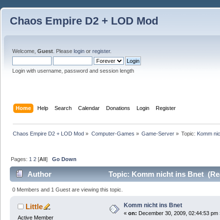
Chaos Empire D2 + LOD Mod
Welcome,
Guest
. Please
login
or
register
.
Login with username, password and session length
Home
Help
Search
Calendar
Donations
Login
Register
Chaos Empire D2 + LOD Mod
»
Computer-Games
»
Game-Server
»
Topic:
Komm nic
Pages:
1
2
[
All
]
Go Down
Author
Topic: Komm nicht ins Bnet (Re
0 Members and 1 Guest are viewing this topic.
Komm nicht ins Bnet
Little
«
on:
December 30, 2009, 02:44:53 pm 
Active Member