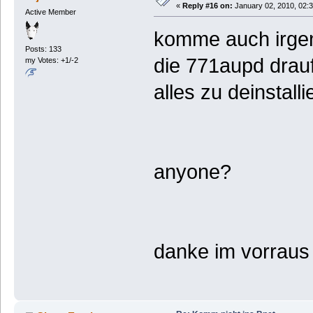
«
Reply #16 on:
January 02, 2010, 02:
Active Member
komme auch irgen
Posts: 133
die 771aupd drauf
my Votes: +1/-2
alles zu deinstal
anyone?
danke im vorraus