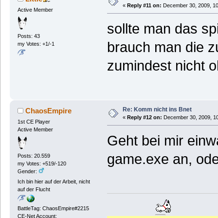
«
Reply #11 on:
December 30, 2009, 10
Active Member
sollte man das sp
Posts: 43
brauch man die zu
my Votes: +1/-1
zumindest nicht o
Re: Komm nicht ins Bnet
ChaosEmpire
«
Reply #12 on:
December 30, 2009, 10
1st CE Player
Active Member
Geht bei mir einw
game.exe an, oder
Posts: 20.559
my Votes: +519/-120
Gender:
Ich bin hier auf der Arbeit, nicht
auf der Flucht
BattleTag: ChaosEmpire#2215
CE-Net Account: