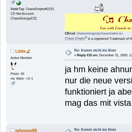
BattleTag: ChaosEmpire#2215
CE-Net Account:
ChaosEnergy[CE]
CE
mail:
chaosenergy(a)chaosempire.eu
®
Chaos Empire
is a registered Trademark of
Re: Komm nicht ins Bnet
Little
«
Reply #15 on:
December 31, 2009, 12
Active Member
ja hm keine ahnun
Posts: 43
nur die neue vers
my Votes: +1/-1
funktioniert ja abe
mag das mit vis
Re: Komm nicht ins Bnet
johnson99