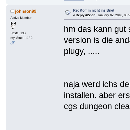
Re: Komm nicht ins Bnet
johnson99
«
Reply #22 on:
January 02, 2010, 08:
Active Member
hm das kann gut s
Posts: 133
version is die an
my Votes: +1/-2
plugy, .....
naja werd ichs d
installen. aber e
cgs dungeon clear