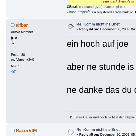
CE
mail:
chaosenergy(a)chaosempire.eu
®
Chaos Empire
is a registered Trademark of
Re: Komm nicht ins Bnet
alfbar
«
Reply #4 on:
December 30, 2009, 04:
Active Member
ein hoch auf joe
Posts: 80
my Votes: +3/-0
aber ne stunde is
MÖP!
ne danke das du 
...11 Jahre Ce´ler und noch nicht in der Klaps
Re: Komm nicht ins Bnet
RazorVtM
«
Reply #5 on:
December 30, 2009, 05: