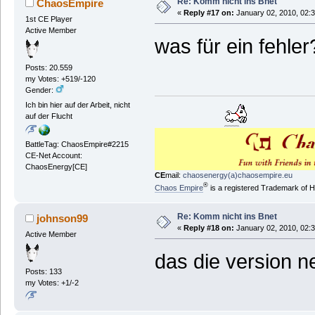
Re: Komm nicht ins Bnet
ChaosEmpire
«
Reply #17 on:
January 02, 2010, 02:
1st CE Player
Active Member
was für ein fehler
Posts: 20.559
my Votes: +519/-120
Gender:
Ich bin hier auf der Arbeit, nicht
auf der Flucht
BattleTag: ChaosEmpire#2215
CE-Net Account:
ChaosEnergy[CE]
CE
mail:
chaosenergy(a)chaosempire.eu
®
Chaos Empire
is a registered Trademark of
Re: Komm nicht ins Bnet
johnson99
«
Reply #18 on:
January 02, 2010, 02:
Active Member
das die version ne
Posts: 133
my Votes: +1/-2