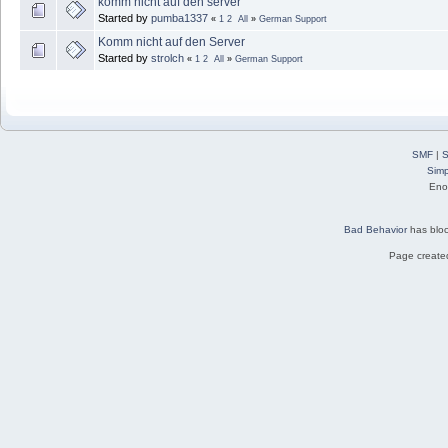
komm nicht auf den server
Started by
pumba1337
«
1
2
All
»
German Support
Komm nicht auf den Server
Started by
strolch
«
1
2
All
»
German Support
SMF
|
S
Simp
Eno
Bad Behavior
has blo
Page created