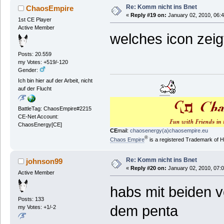
Re: Komm nicht ins Bnet
ChaosEmpire
«
Reply #19 on:
January 02, 2010, 06:
1st CE Player
Active Member
welches icon zei
Posts: 20.559
my Votes: +519/-120
Gender:
Ich bin hier auf der Arbeit, nicht
auf der Flucht
BattleTag: ChaosEmpire#2215
CE-Net Account:
ChaosEnergy[CE]
CE
mail:
chaosenergy(a)chaosempire.eu
®
Chaos Empire
is a registered Trademark of
Re: Komm nicht ins Bnet
johnson99
«
Reply #20 on:
January 02, 2010, 07:
Active Member
habs mit beiden v
Posts: 133
dem penta
my Votes: +1/-2