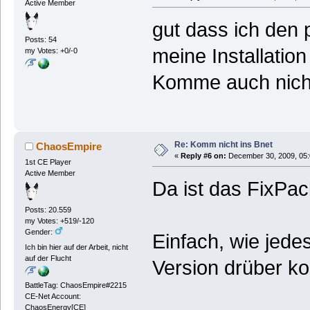
Active Member
gut dass ich den 
Posts: 54
meine Installation
my Votes: +0/-0
Komme auch nicht
Re: Komm nicht ins Bnet
ChaosEmpire
«
Reply #6 on:
December 30, 2009, 05:
1st CE Player
Active Member
Da ist das FixPac
Posts: 20.559
my Votes: +519/-120
Gender:
Einfach, wie jede
Ich bin hier auf der Arbeit, nicht
auf der Flucht
Version drüber ko
BattleTag: ChaosEmpire#2215
CE-Net Account:
ChaosEnergy[CE]