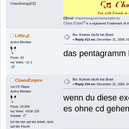
ChaosEnergy[CE]
CE
mail:
chaosenergy(a)chaosempire.eu
®
Chaos Empire
is a registered Trademark of
Re: Komm nicht ins Bnet
Little
«
Reply #13 on:
December 31, 2009, 01
Active Member
das pentagramm h
Posts: 43
my Votes: +1/-1
Re: Komm nicht ins Bnet
ChaosEmpire
«
Reply #14 on:
December 31, 2009, 04
1st CE Player
Active Member
wenn du diese exe 
es ohne cd gehen.
Posts: 20.559
my Votes: +519/-120
Gender:
Ich bin hier auf der Arbeit, nicht
auf der Flucht