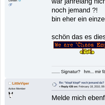
war jahrelang nich
Gender:
noch jemand ?!
bin eher ein einze
schön das es die
....... Signatur? hm... mir 
Re: *klopf klopf* noch jemand da?
LittleViper
«
Reply #26 on:
February 18, 2010, 08
Active Member
Melde mich ebenf