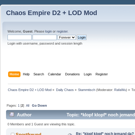
Chaos Empire D2 + LOD Mod
Welcome,
Guest
. Please
login
or
register
.
Login with username, password and session length
Home
Help
Search
Calendar
Donations
Login
Register
Chaos Empire D2 + LOD Mod
»
Daily Chaos
»
Stammtisch
(Moderator:
RafaWu
) »
To
Pages:
1
[
2
]
All
Go Down
Author
Topic: *klopf klopf* noch jeman
0 Members and 1 Guest are viewing this topic.
Re: *klopf klopf* noch jemand da?
Sportfreund