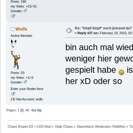
Posts: 190
my Votes: +21/-51
Gender:
Re: *klopf klopf* noch jemand da?
Wolfx
«
Reply #27 on:
February 19, 2010, 02
Active Member
bin auch mal wied
weniger hier gewo
gespielt habe
is
Posts: 53
my Votes: +1/-0
her xD oder so
Gender:
Enter your Realm here
CE-Net Account: wolfx
Pages:
1
[
2
]
All
Go Up
Chaos Empire D2 + LOD Mod
»
Daily Chaos
»
Stammtisch
(Moderator:
RafaWu
) »
To