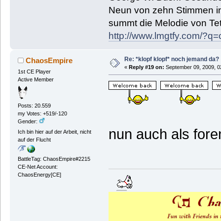
Neun von zehn Stimmen in 
summt die Melodie von Tetr
http://www.lmgtfy.com/?
Re: *klopf klopf* noch jemand da?
ChaosEmpire
«
Reply #19 on:
September 09, 2009, 0
1st CE Player
Active Member
Posts: 20.559
my Votes: +519/-120
Gender:
nun auch als foren
Ich bin hier auf der Arbeit, nicht
auf der Flucht
BattleTag: ChaosEmpire#2215
CE-Net Account:
ChaosEnergy[CE]