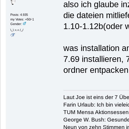
also ich glaube i
die dateien mitlie
Posts: 4.935
my Votes: +50/-1
1.10-1.12b(oder w
Gender:
\,,\ >.< /,,/
was installation 
7.69 installieren
ordner entpacken
Laut Joe ist eins der 7 Übe
Farin Urlaub: Ich bin vielei
TUM Mensa Aktionsessen: 
George W. Bush: Gesunde
Neun von zehn Stimmen in 