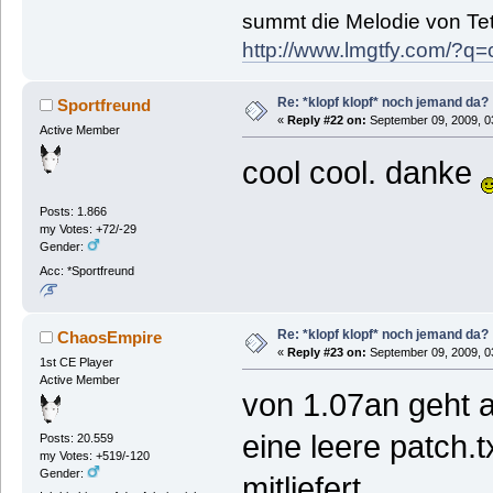
summt die Melodie von Tetr
http://www.lmgtfy.com/?
Re: *klopf klopf* noch jemand da?
Sportfreund
«
Reply #22 on:
September 09, 2009, 0
Active Member
cool cool. danke
Posts: 1.866
my Votes: +72/-29
Gender:
Acc: *Sportfreund
Re: *klopf klopf* noch jemand da?
ChaosEmpire
«
Reply #23 on:
September 09, 2009, 0
1st CE Player
Active Member
von 1.07an geht a
eine leere patch.
Posts: 20.559
my Votes: +519/-120
Gender:
mitliefert...