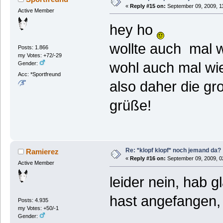
«
Reply #15 on:
September 09, 2009, 1
Active Member
hey ho
wollte auch mal 
Posts: 1.866
my Votes: +72/-29
wohl auch mal wi
Gender:
Acc: *Sportfreund
also daher die g
grüße!
Re: *klopf klopf* noch jemand da?
Ramierez
«
Reply #16 on:
September 09, 2009, 0
Active Member
leider nein, hab
hast angefangen,
Posts: 4.935
my Votes: +50/-1
Gender: