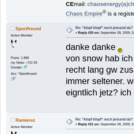
CE
mail:
chaosenergy(a)c
®
Chaos Empire
is a regis
Re: *klopf klopf* noch jemand da?
Sportfreund
«
Reply #20 on:
September 09, 2009, 0
Active Member
danke danke
von snow hab ich
Posts: 1.866
my Votes: +72/-29
recht lang gw zu
Gender:
Acc: *Sportfreund
immer seltener. w
eigntlich jetz? ich
Re: *klopf klopf* noch jemand da?
Ramierez
«
Reply #21 on:
September 09, 2009, 0
Active Member