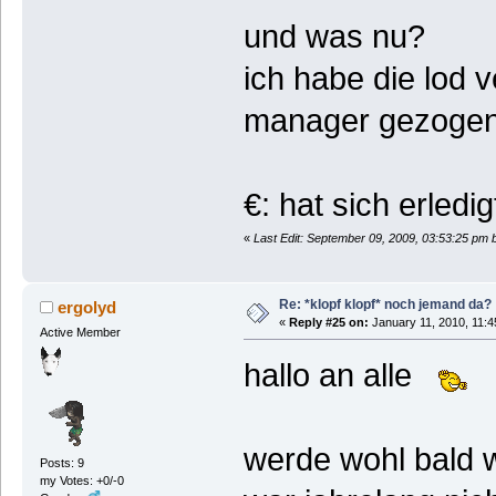
und was nu?
ich habe die lod 
manager gezogen (
€: hat sich erledig
«
Last Edit: September 09, 2009, 03:53:25 pm 
Re: *klopf klopf* noch jemand da?
ergolyd
«
Reply #25 on:
January 11, 2010, 11:4
Active Member
hallo an alle
werde wohl bald w
Posts: 9
my Votes: +0/-0