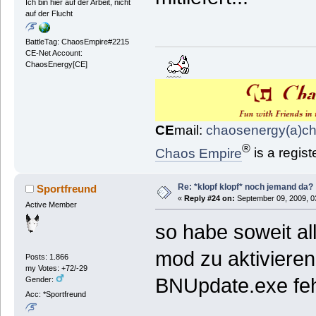
Ich bin hier auf der Arbeit, nicht
auf der Flucht
BattleTag: ChaosEmpire#2215
CE-Net Account:
ChaosEnergy[CE]
CE
mail:
chaosenergy(a)c
®
Chaos Empire
is a regis
Re: *klopf klopf* noch jemand da?
Sportfreund
«
Reply #24 on:
September 09, 2009, 0
Active Member
so habe soweit all
mod zu aktivieren
Posts: 1.866
my Votes: +72/-29
BNUpdate.exe fehl
Gender:
Acc: *Sportfreund