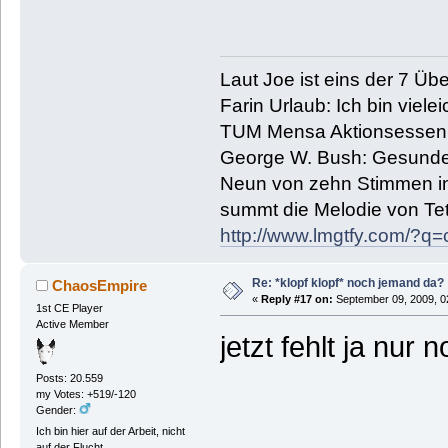
Laut Joe ist eins der 7 Übe
Farin Urlaub: Ich bin vielei
TUM Mensa Aktionsessen: 
George W. Bush: Gesunde
Neun von zehn Stimmen in 
summt die Melodie von Tetr
http://www.lmgtfy.com/?
Re: *klopf klopf* noch jemand da?
ChaosEmpire
«
Reply #17 on:
September 09, 2009, 0
1st CE Player
Active Member
jetzt fehlt ja nur 
Posts: 20.559
my Votes: +519/-120
Gender:
Ich bin hier auf der Arbeit, nicht
auf der Flucht