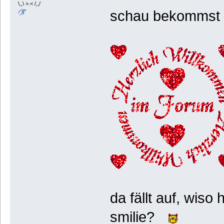
\,,\ >.< /,,/
schau bekommst 
da fällt auf, wis
smilie?