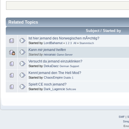
Related Topics
Subject / Started by
Ist hier jemand des Norwegischen mÃ¤chtig?
Started by
LordBahamut
«
1
2
3
All
»
Stammtisch
Kann mir jemand helfen
Started by
nexanas
Game-Server
Versucht da jemand einzuklinken?
Started by
DekaDaez
German Support
Kennt jemand den The Hell Mod?
Started by
ChaosEmpire
Diablo 1
Spielt CE noch jemand?
Started by
Dark_Lagencie
Softcore
SMF
|
S
Simp
Eno