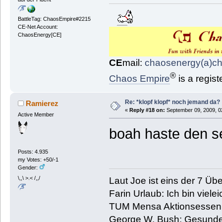
BattleTag: ChaosEmpire#2215
CE-Net Account:
ChaosEnergy[CE]
CE
mail:
chaosenergy(a)c
®
Chaos Empire
is a regis
Re: *klopf klopf* noch jemand da?
Ramierez
«
Reply #18 on:
September 09, 2009, 0
Active Member
boah haste den s
Posts: 4.935
my Votes: +50/-1
Gender:
\,,\ >.< /,,/
Laut Joe ist eins der 7 Übe
Farin Urlaub: Ich bin vielei
TUM Mensa Aktionsessen: 
George W. Bush: Gesunde